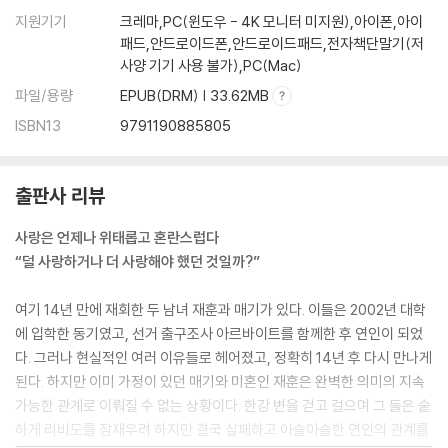
지원기기
크레마,PC(윈도우 - 4K 모니터 미지원),아이폰,아이
패드,안드로이드폰,안드로이드패드,전자책단말기(저
사양 기기 사용 불가),PC(Mac)
파일/용량
EPUB(DRM) | 33.62MB
ISBN13
9791190885805
출판사 리뷰
사랑은 언제나 위태롭고 혼란스럽다
“덜 사랑하거나 더 사랑해야 했던 것일까?”
여기 14년 만에 재회한 두 남녀 재훈과 매기가 있다. 이들은 2002년 대학
에 입학한 동기였고, 선거 출구조사 아르바이트를 함께한 후 연인이 되었
다. 그러나 현실적인 여러 이유들로 헤어졌고, 정확히 14년 후 다시 만나게
된다. 하지만 이미 가정이 있던 매기와 미혼인 재훈은 완벽한 의미의 지속
가능한 관계로 이뤄질 수 없는 상황이다. 한강 변을 걷고 걸으며 그 둘은 숱
하게 리비도를 잠재우려 하지만 결국 실패하고 아슬아슬한 연인의 관계를