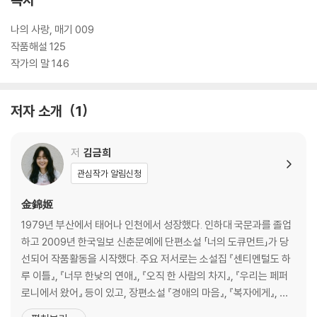
나의 사랑, 매기 009
작품해설 125
작가의 말 146
저자 소개
1
저
김금희
관심작가 알림신청
金錦姬
1979년 부산에서 태어나 인천에서 성장했다. 인하대 국문과를 졸업
하고 2009년 한국일보 신춘문예에 단편소설 「너의 도큐먼트」가 당
선되어 작품활동을 시작했다. 주요 저서로는 소설집 『센티멘털도 하
루 이틀』, 『너무 한낮의 연애』, 『오직 한 사람의 차지』, 『우리는 페퍼
로니에서 왔어』 등이 있고, 장편소설 『경애의 마음』, 『복자에게』, 중
편소설 『나의 사랑, 매기』, 짧은 소설 『나는 그것에 대해 아주 오랫동