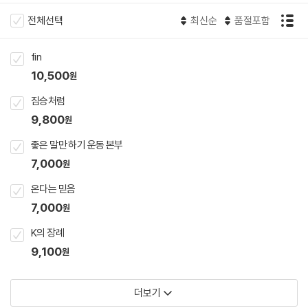
전체선택
최신순
품절포함
fin
10,500
원
짐승처럼
9,800
원
좋은 말만 하기 운동 본부
7,000
원
온다는 믿음
7,000
원
K의 장례
9,100
원
더보기