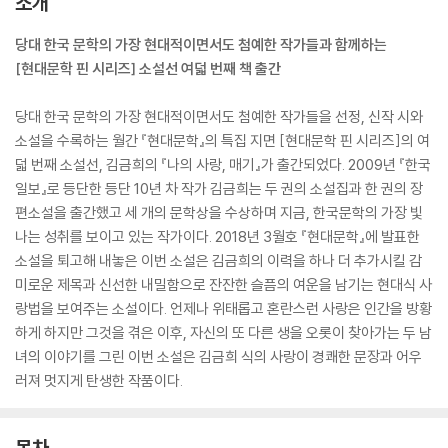
소개
당대 한국 문학의 가장 현대적이면서도 첨예한 작가들과 함께하는
[현대문학 핀 시리즈] 소설선 여덟 번째 책 출간
당대 한국 문학의 가장 현대적이면서도 첨예한 작가들을 선정, 신작 시와
소설을 수록하는 월간 『현대문학』의 특집 지면 [현대문학 핀 시리즈]의 여
덟 번째 소설선, 김금희의 『나의 사랑, 매기』가 출간되었다. 2009년 『한국
일보』로 등단한 등단 10년 차 작가 김금희는 두 권의 소설집과 한 권의 장
편소설을 출간했고 세 개의 문학상을 수상하며 지금, 한국문학의 가장 빛
나는 성취를 보이고 있는 작가이다. 2018년 3월호 『현대문학』에 발표한
소설을 퇴고해 내놓은 이번 소설은 김금희의 이력을 하나 더 추가시킬 감
미로운 제목과 신선한 내밀함으로 잔잔한 슬픔의 여운을 남기는 현대식 사
랑법을 보여주는 소설이다. 언제나 위태롭고 혼란스런 사랑은 인간을 방황
하게 하지만 그것을 겪은 이후, 자신의 또 다른 생을 오롯이 찾아가는 두 남
녀의 이야기를 그린 이번 소설은 김금희 식의 사랑이 경쾌한 문장과 어우
러져 멋지게 탄생한 작품이다.
목차