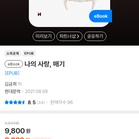
미리보기
파트너샵
공유하기
소득공제
EPUB
나의 사랑, 매기
eBook
EPUB
김금희
저
현대문학
2021.08.09.
8.5
판매지수
96
34
9,800
원
9,800