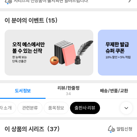
시리즈의 신상품이 출시되면 알려드립니다.
이 분야의 이벤트
15
리뷰/한줄평
도서정보
배송/반품/교환
34
자 소개
관련분류
품목정보
출판사 리뷰
이 상품의 시리즈
37
알림신청