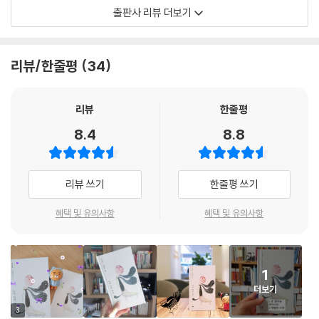
조심스레 시작해나간다.
출판사 리뷰 더보기
“선택이란 가능하지 않았다. 마치 빗물이 손바닥을 적시듯 매기가 내 인생
으로 툭툭 떨어져 내렸다”는 재훈은 매기와의 사랑이 거부할 수 없는 운명
리뷰/한줄평
34
적인 것임을 고백하지만 매사에 조심할 수밖에 없는 매기는 입장이 달랐
다. 매기는 그들이 함께 공유하고 있는 엑스 자 문신을 반복해 그리며 극단
의 관계로 가는 대신 새롭게 채워질 그들의 시간과 자리를 재훈이 인정해
리뷰
한줄평
주길 바라며 거리두기를 한다.
8.4
8.8
그러나 결국 그들의 사랑은 완성될 수 없었다. 그들에게는 돌아가야 할 자
리가 있고 각자의 삶이 있었다. 아름답게 이별하고, 좋은 것만 기억하는 것
리뷰 쓰기
한줄평 쓰기
으로 둘의 사랑을 마무리하려 하지만 마지막까지도 서로에 대한 애틋함은
버리지 못한다. “아무리 동산 수풀은 사라지고 장미꽃은 피어 만발하더라
혜택 및 유의사항
혜택 및 유의사항
도, 모두 옛날의 노래를 함께 부르고 시간이 지나 나의 사랑, 매기가 백발이
다 된 이후라도” 서로에 대한 기억은 잊지 못할 것이라고 고백한다.
1
격하게 맞서 쟁취함으로 이뤄지는 사랑이 아닌 묵묵히 서로를 존중하며 응
더보기
원하는 이별을 택한 재훈과 매기는, 그 아픔 속에서 성장하고 성숙한다. 때
를 놓친 그들의 사랑은 슬프고, 권태롭고, 비감하지만 자신의 지난 시간에
3