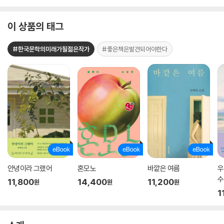
이 상품의 태그
#한국문학의미래가될젊은작가
#좋은책은발견되어야한다
안녕이라 그랬어
혼모노
바깥은 여름
우
수
11,800
14,400
11,200
원
원
원
1