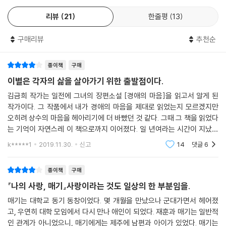
대한 믿음과 앞으로에 대한 희미한 희망을 간직한 김금희 식의 따뜻한 인
리뷰
21
한줄평
13
물은 또 이렇게 탄생한다.
구매리뷰
추천순
월간 『현대문학』이 펴내는 월간 [핀 소설], 그 여덟 번째 책!
종이책
구매
[현대문학 핀 시리즈]는 당대 한국 문학의 가장 현대적이면서도 첨예한 작
가들을 선정, 월간 『현대문학』 지면에 선보이고 이것을 다시 단행본 발간
이별은 각자의 삶을 살아가기 위한 출발점이다.
으로 이어가는 프로젝트이다. 여기에 선보이는 단행본들은 개별 작품임과
김금희 작가는 일전에 그녀의 장편소설 [경애의 마음]을 읽고서 알게 된
동시에 여섯 명이 ‘한 시리즈’로 큐레이션된 것이다. 현대문학은 이 시리즈
작가이다. 그 작품에서 내가 경애의 마음을 제대로 읽었는지 모르겠지만
의 진지함이 ‘핀’이라는 단어의 섬세한 경쾌함과 아이러니하게 결합되기를
오히려 상수의 마음을 헤아리기에 더 바빴던 것 같다. 그때 그 책을 읽었다
바란다.
는 기억이 자연스레 이 책으로까지 이어졌다. 일 년여라는 시간이 지났음
에도 작가의 이름을 기억하고 이 책을 읽게 된 것은 아마 그녀의 작품을 읽
k*****1
2019.11.30.
신고
14
댓글
6
고서 마음에 들
[현대문학 핀 시리즈] 소설선은 월간 현대문학이 매월 내놓는 월간 핀이기
도 하다. 매월 25일 발간할 예정이 후속 편들은 내로라하는 국내 최고 작가
종이책
구매
들의 신작을 정해진 날짜에 만나볼 수 있게 기획되어 있다. 한국 출판 사상
『나의 사랑, 매기』사랑이라는 것도 일상의 한 부분임을.
최초로 도입되는 일종의 ‘샐러리북’ 개념이다.
매기는 대학교 동기 동창이었다. 몇 개월을 만났으나 군대가면서 헤어졌
고, 우연히 대학 모임에서 다시 만나 애인이 되었다. 재훈과 매기는 일반적
001부터 006은 1971년에서 1973년 사이 출생하고, 1990년 후반부터 2
인 관계가 아니었으니, 매기에게는 제주에 남편과 아이가 있었다. 매기는
000년 사이 등단한, 현재 한국 소설의 든든한 허리를 담당하고 있는 작가