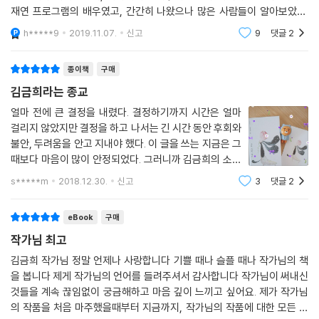
재연 프로그램의 배우였고, 간간히 나왔으나 많은 사람들이 알아보았다.
들의 작품으로 꾸렸다.
재훈은 매기와 함께 레이디 치킨의 닭튀김 냄새가 나는 집의 윗층에서 만
007부터 012는 1970년대 후반에서 1980년대 초반 출생하고, 2000년
h*****9
2019.11.07.
신고
9
댓글
2
났다. 주로 매기가
대 중후반 등단한, 현재 한국 소설에서 가장 활발하게 활동하고 있는 작가
들의 작품으로 꾸려질 예정이다.
종이책
구매
김금희라는 종교
얼마 전에 큰 결정을 내렸다. 결정하기까지 시간은 얼마
걸리지 않았지만 결정을 하고 나서는 긴 시간 동안 후회와
불안, 두려움을 안고 지내야 했다. 이 글을 쓰는 지금은 그
때보다 마음이 많이 안정되었다. 그러니까 김금희의 소설
『나의 사랑, 매기』를 읽고 나서는 만성적인 불안과 걱정을
s*****m
2018.12.30.
신고
3
댓글
2
조금은 떨쳐 버릴 수 있게 되었다. 유방암을 앓는 엄마를
돌보는 매기가 재훈에게 하는 이런
eBook
구매
작가님 최고
김금희 작가님 정말 언제나 사랑합니다 기쁠 때나 슬플 때나 작가님의 책
을 봅니다 제게 작가님의 언어를 들려주셔서 감사합니다 작가님이 써내신
것들을 계속 끊임없이 궁금해하고 마음 깊이 느끼고 싶어요. 제가 작가님
의 작품을 처음 마주했을때부터 지금까지, 작가님의 작품에 대한 모든 것