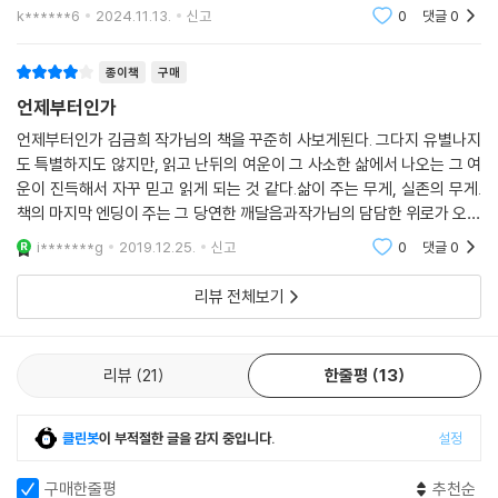
들은 알아내고 알아내도 또 다시 뼈저리게 느끼고 그 인간 삶의 자비란 것
k******6
2024.11.13.
신고
0
댓글
0
에 참회하듯 눈물을
종이책
구매
언제부터인가
언제부터인가 김금희 작가님의 책을 꾸준히 사보게된다. 그다지 유별나지
도 특별하지도 않지만, 읽고 난뒤의 여운이 그 사소한 삶에서 나오는 그 여
운이 진득해서 자꾸 믿고 읽게 되는 것 같다.삶이 주는 무게, 실존의 무게.
책의 마지막 엔딩이 주는 그 당연한 깨달음과작가님의 담담한 위로가 오랫
동안 남았다.그렇게 각자의 무게를 짊어지고 그저 살아내는 거라고.
i*******g
2019.12.25.
신고
0
댓글
0
리뷰 전체보기
리뷰
21
한줄평
13
클린봇
이 부적절한 글을 감지 중입니다.
설정
구매한줄평
추천순