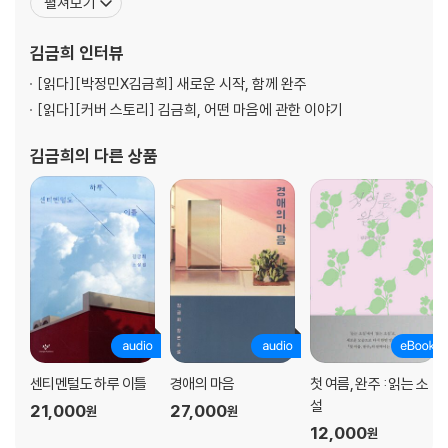
펼쳐보기
안 생각해』, 산문집 『사랑 밖의 모든 말들』 등이 있다. 앤솔러지 『놀이
터는 24시』에 「첫눈으로」를 수록했다. 2015년, 2017년 젊은작가상,
김금희
인터뷰
2016년 젊은작가상
[읽다]
[박정민X김금희] 새로운 시작, 함께 완주
[읽다]
[커버 스토리] 김금희, 어떤 마음에 관한 이야기
김금희
의 다른 상품
센티멘털도 하루 이틀
경애의 마음
첫 여름, 완주 : 읽는 소
설
21,000
27,000
원
원
12,000
원