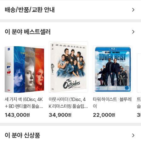
배송/반품/교환 안내
이 분야 베스트셀러
세 가지 색 (6Disc, 4K
아웃사이더 (1Disc, 4
타워 하이스트 : 블루레
트
+ BD 렌티큘러 풀슬립
K 리마스터링 풀슬립) :
이
슬
트릴로지 박스 한정판)
블루레이
이
143,000
34,900
22,000
3
원
원
원
: 블루레이
이 분야 신상품