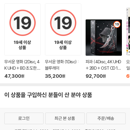
19
무서운 영화 (2Disc, 4
무서운 영화 (1Disc) :
파과 (4Disc, 4K UHD
오
K UHD + BD 초도한정
블루레이
+ 2BD + OST CD 15
일
슬립케이스) : 블루레
00장 한정 스틸북 한정
47,300
35,200
92,700
6
원
원
원
이
판) : 블루레이
이 상품을 구입하신 분들이 산 분야 상품
로그인
최근 본 상품
주문/배송