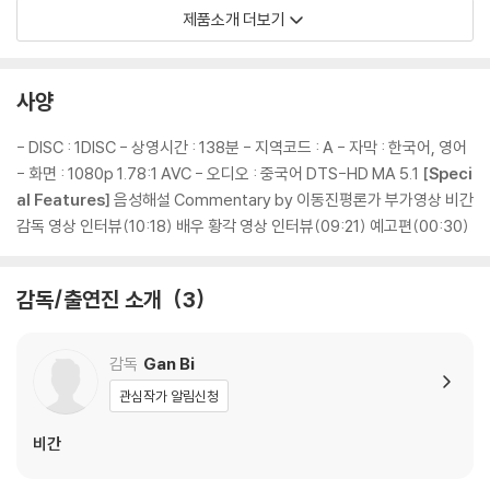
제품소개 더보기
※ 4K블루레이, 3D 블루레이 재생 관련 안내
1) 4K UHD 디스크는 대용량의 데이터 전송이 필요하므로 4K전용 플레
이어를 사용하셔야 합니다. 더불어 플레이어 소프트웨어 최신 버전의 업데
사양
이트, 대용량 케이블 사용이 필수입니다.
2) 3D 블루레이는 전용 플레이어와 3D 지원 TV를 통해서만 재생 가능합
- DISC : 1DISC - 상영시간 : 138분 - 지역코드 : A - 자막 : 한국어, 영어
니다.
- 화면 : 1080p 1.78:1 AVC - 오디오 : 중국어 DTS-HD MA 5.1
[Speci
al Features]
음성해설 Commentary by 이동진평론가 부가영상 비간
※ 아웃케이스/구성품/포장 상태
감독 영상 인터뷰(10:18) 배우 황각 영상 인터뷰(09:21) 예고편(00:30)
1) 제작/배송 과정에서 경미한 아웃케이스 주름, 모서리 눌림 및 갈라짐이
발생할 수 있습니다. 반품을 원하실 경우 미개봉 상태로 문의 부탁드립니
감독/출연진 소개
3
다.
2) 스틸북 케이스 제작 과정에서 기포 혹은 경미한 인쇄 오류가 발생할 수
있습니다.
감독
Gan Bi
3) 렌티큘러 스틸북의 경우, 보호필름이 붙어 판매되기도 합니다. 보호필
관심작가 알림신청
름 손상에 의한 교환/반품은 불가합니다.
4) 본품 보호를 위해 노란색의 카톤 박스로 재포장한 경우, 카톤박스 손상
비간
에 의한 교환/반품은 불가합니다.
5) 아웃케이스/구성품/포장 상태 불량에 의한 교환/반품 신청시 불량 확