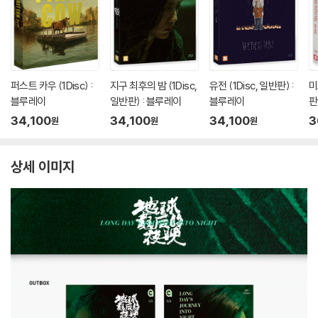
퍼스트 카우 (1Disc) :
지구 최후의 밤 (1Disc,
유전 (1Disc, 일반판) :
미
블루레이
일반판) : 블루레이
블루레이
판
34,100
34,100
34,100
3
원
원
원
상세 이미지