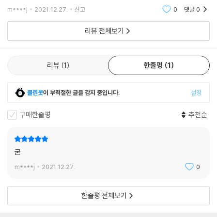
습니다. 알파벳 오류가 있어서 리콜 한 번 됐던 제품입니다. 리콜이라기 보
m****j
2021.12.27.
신고
0
댓글
0
다는 풀슬립 케이스를
리뷰 전체보기
리뷰
1
한줄평
1
클린봇
이 부적절한 글을 감지 중입니다.
설정
구매한줄평
추천순
굳
m****j
2021.12.27.
0
한줄평 전체보기