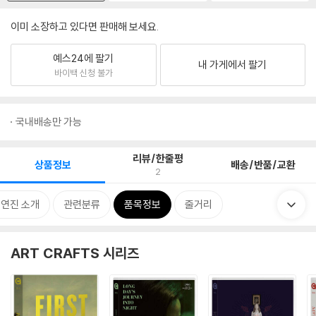
이미 소장하고 있다면 판매해 보세요.
예스24에 팔기
내 가게에서 팔기
바이백 신청 불가
국내배송만 가능
리뷰/한줄평
상품정보
배송/반품/교환
2
출연진 소개
관련분류
품목정보
줄거리
ART CRAFTS 시리즈