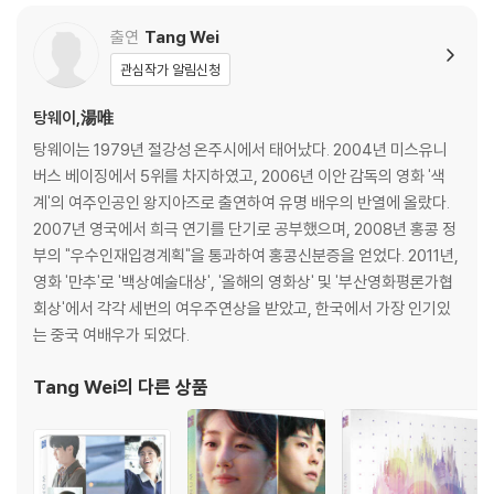
인을 위해 개봉 시의 동영상을 요청할 수 있으며, 동영상이 없는 경우 교
출연
Tang Wei
환/반품이 제한될 수 있습니다.
관심작가 알림신청
※ 디스크 재생 불량
탕웨이,湯唯
1) 기기 문제로 인해 발생하는 재생 불량 현상에 대해서는 반품/교환이 불
탕웨이는 1979년 절강성 온주시에서 태어났다. 2004년 미스유니
가하니 최신 소프트웨어로 업데이트된 DVD/BD 전용 기기에서 재생하실
버스 베이징에서 5위를 차지하였고, 2006년 이안 감독의 영화 '색
것을 권유해 드립니다.
계'의 여주인공인 왕지아즈로 출연하여 유명 배우의 반열에 올랐다.
2) 정전기와 먼지로 인해 재생이 원활하지 않은 경우가 있습니다. 디스크
2007년 영국에서 희극 연기를 단기로 공부했으며, 2008년 홍콩 정
를 마른 천으로 닦으시거나, DVD 클리너 등 전용 제품을 이용하면 대부분
부의 "우수인재입경계획"을 통과하여 홍콩신분증을 얻었다. 2011년,
해결됩니다.
영화 '만추'로 '백상예술대상', '올해의 영화상' 및 '부산영화평론가협
3) 일부 PC 연결형 ODD의 경우 호환 상의 문제로 정상적인 디스크도 재
회상'에서 각각 세번의 여우주연상을 받았고, 한국에서 가장 인기있
생이 불가능한 경우가 있습니다. 독립형 전용 플레이어 사용을 권장드리
는 중국 여배우가 되었다.
며, ODD 사용으로 인한 재생 불량의 경우 교환 시에도 동일한 오류가 발
생할 수 있음을 알려드립니다.
Tang Wei
의 다른 상품
※ 디스크 외관 불량
디스크에 미세한 잔 흠집이 남아있거나 인쇄 면이 깨끗하지 않은 경우가
있으며, 상품의 불량이 아닙니다. 단, 재생에 이상이 있는 경우에는 불량으