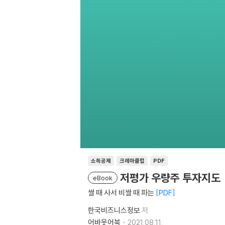
소득공제
크레마클럽
PDF
저평가 우량주 투자지도
eBook
쌀 때 사서 비쌀 때 파는
PDF
한국비즈니스정보
저
어바웃어북
2021.08.11.