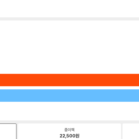
종이책
22,500
원