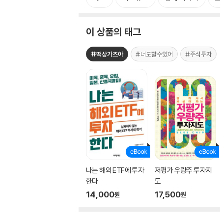
이 상품의 태그
#떡상가즈아
#너도할수있어
#주식투자
나는 해외 ETF에 투자
저평가 우량주 투자지
한다
도
14,000
17,500
원
원