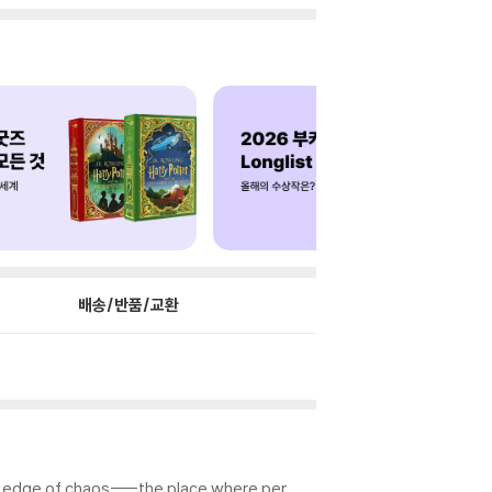
배송/반품/교환
he edge of chaos----the place where per