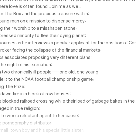
re love is often found. Join me as we...
or The Box and the precious treasure within;
 young man on a mission to dispense mercy;
ng their worship to a misshapen stone;
essed minority to flee their dying planet;
sources as he interviews a peculiar applicant for the position of C
roker facing the collapse of the financial markets;
ss associates proposing very different plans;
the night of his execution;
wo chronically ill people----one old, one young;
ade it to the NCAA football championship game;
ng The Prize;
dawn fire in a block of row houses;
 a blocked railroad crossing while their load of garbage bakes in th
ed in true religion;
 to woo a reluctant agent to her cause;
g pornography distributor;
all-town boy and his special little sister;