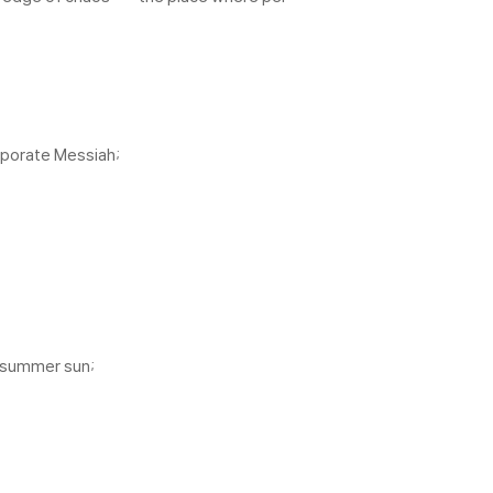
orporate Messiah;
e summer sun;