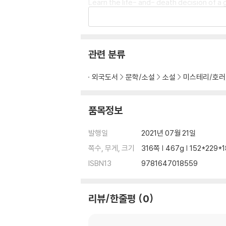
Learn the life- and- death decision of a
Stand in line behind Willie Gene Johnson 
Get begin the mic with a talk radio host 
Rock along with an elderly couple whose 
As our characters speak and act, I hope 
관련 분류
외국도서
문학/소설
소설
미스테리/호러
품목정보
발행일
2021년 07월 21일
쪽수, 무게, 크기
316쪽 | 467g | 152*229
ISBN13
9781647018559
리뷰/한줄평
0