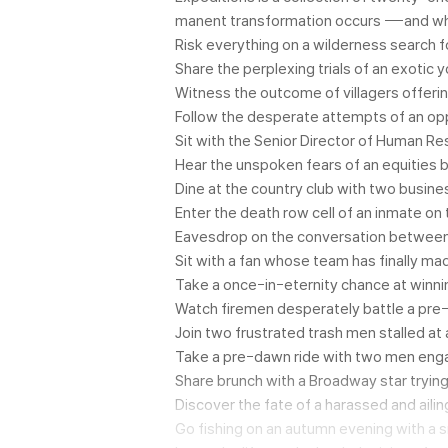
manent transformation occurs ---and whe
Risk everything on a wilderness search f
Share the perplexing trials of an exotic
Witness the outcome of villagers offeri
Follow the desperate attempts of an oppr
Sit with the Senior Director of Human Re
Hear the unspoken fears of an equities b
Dine at the country club with two busine
Enter the death row cell of an inmate on 
Eavesdrop on the conversation between t
Sit with a fan whose team has finally m
Take a once-in-eternity chance at winni
Watch firemen desperately battle a pre-
Join two frustrated trash men stalled at
Take a pre-dawn ride with two men engag
Share brunch with a Broadway star trying
Discover the fate of a harassed and ailin
Go fishing on an autumn evening with a sm