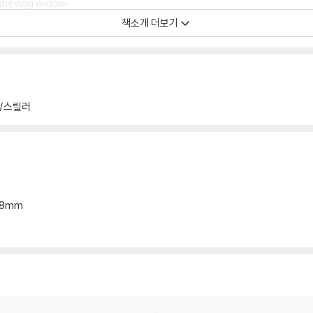
 grieving widow;
as the bank refuses to validate his parking ticket;
책소개 더보기
trying to boost ratings with edgy topics; and
mailbox has disappeared in the high grass of their uncut lawn.
you'll see how decisions made on the edge of chaos may define you
/스릴러
*18mm