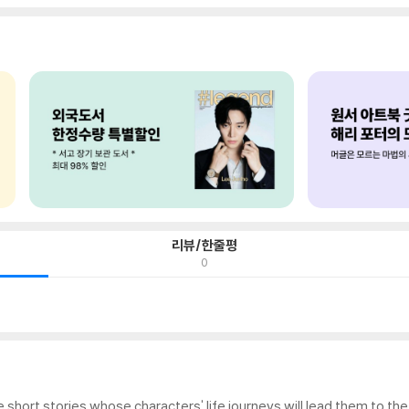
리뷰/한줄평
0
e short stories whose characters' life journeys will lead them to t