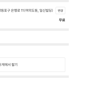
등포구 은행로 11(여의도동, 일신빌딩)
변경
무료
가게에서 팔기