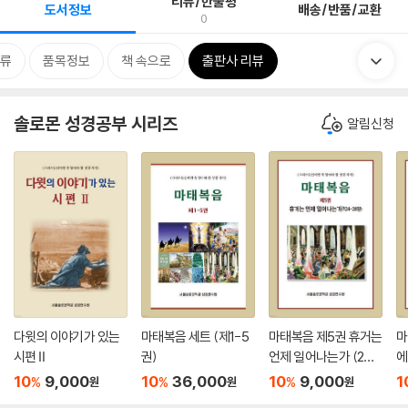
리뷰/한줄평
도서정보
배송/반품/교환
0
류
품목정보
책 속으로
출판사 리뷰
솔로몬 성경공부 시리즈
알림신청
다윗의 이야기가 있는
마태복음 세트 (제1-5
마태복음 제5권 휴거는
마
시편 Ⅱ
권)
언제 일어나는가 (24-
에
28장)
들
10
9,000
10
36,000
10
9,000
1
%
%
%
원
원
원