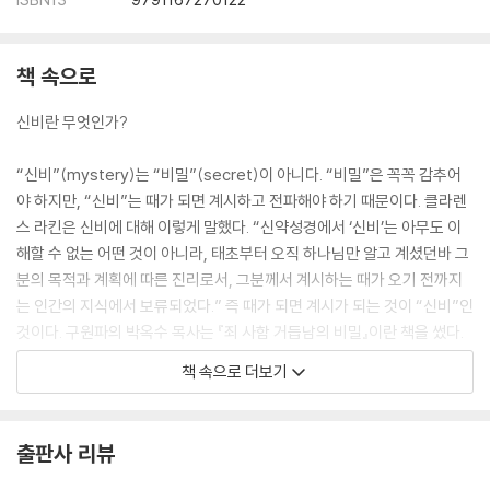
책 속으로
신비란 무엇인가?
“신비”(mystery)는 “비밀”(secret)이 아니다. “비밀”은 꼭꼭 감추어
야 하지만, “신비”는 때가 되면 계시하고 전파해야 하기 때문이다. 클라렌
스 라킨은 신비에 대해 이렇게 말했다. “신약성경에서 ‘신비’는 아무도 이
해할 수 없는 어떤 것이 아니라, 태초부터 오직 하나님만 알고 계셨던바 그
분의 목적과 계획에 따른 진리로서, 그분께서 계시하는 때가 오기 전까지
는 인간의 지식에서 보류되었다.” 즉 때가 되면 계시가 되는 것이 “신비”인
것이다. 구원파의 박옥수 목사는 『죄 사함 거듭남의 비밀』이란 책을 썼다.
이보다 더 어리석은 말도 없다! 죄 사함이 왜 비밀인가? 거듭남이 왜 비밀
책 속으로 더보기
이어야 하는가? 죄 사함과 거듭남의 진리를 “비밀”로 감추어 버린다면 어
느 누가 구원받을 수 있겠는가?
성경에서 “신비”는 전에는 감추어졌으나 이제는 하나님께서 밝히 드러내
출판사 리뷰
주신 어떤 진리를 가리킨다. 하지만 그 안에 있는 “초자연적인 요소들”은
그 신비가 드러났음에도 불구하고 여전히 남아 있는데, 이는 성경이 이해