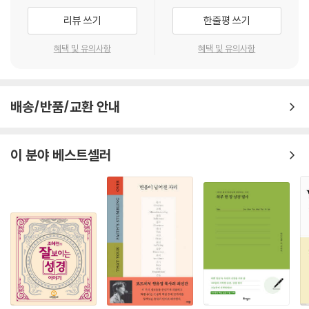
받고 사랑으로 엮어져서 완전한 이해의 확신이 모든 풍요함에 이르러 하나
끝의 단비와 같은 “성경공부의 기쁨”을 선사해 드리게 되리라 확신한다.
리뷰 쓰기
한줄평 쓰기
님과 아버지와 그리스도의 신비의 지식에』(골 2:2) 이르기를 원하시는 것
이다. 하지만 사탄은 이 일을 방해하고 있다. 변개된 개역성경과 개역개정
혜택 및 유의사항
혜택 및 유의사항
판을 통해 상당한 재미를 보고 있는 것인데, 너무나 열악한 이 번역본들은
『하나님과 아버지와 그리스도의 신비』, 곧 이 세 가지 신비를 “하나님의 비
밀이신 그리스도”로 변개시켰다. 어째서 구주이신 예수 그리스도께서 비
밀이 되셔야 하는가? 예수님께서 비밀이시라면 어떻게 그분을 믿고 구원
배송/반품/교환 안내
받을 수 있는가? 예수님을 비밀이라고 여기는 자들은 구원받지 못한 자들
이다!
이 분야 베스트셀러
1. 하나님의 신비 : “지상 재림”(계 10:6,7; 11:15)
『하늘과 그 안에 있는 것들과 땅과 그 안에 있는 것들과 바다와 그 안에 있
는 것들을 창조하신 영원무궁토록 살아 계신 그분을 두고 맹세하기를 “더
이상 지체하지 않을 것이라. 일곱째 천사가 소리를 내는 날들에 그가 나팔
을 불게 되리니, 그때에 하나님의 신비가 그분께서 자기의 종들인 선지자
들에게 선포하신 것과 같이 이루어질 것이라.”고 하더라』(계 10:6,7).
― “하나님의 신비”는 이 땅을 문자 그대로 통치하시기 위해 실제로 내려