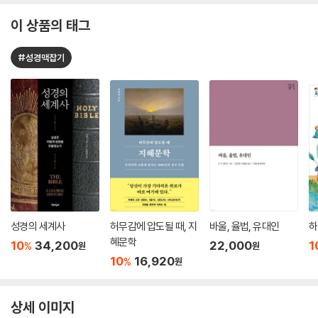
이 상품의 태그
#성경맥잡기
성경의 세계사
허무감에 압도될 때, 지
바울, 율법, 유대인
하
혜문학
10
34,200
22,000
1
%
원
원
10
16,920
%
원
상세 이미지