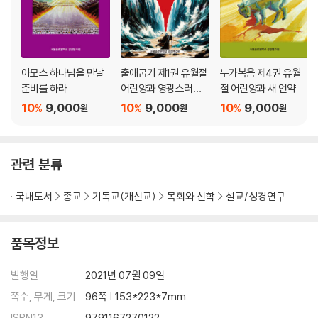
아모스 하나님을 만날
출애굽기 제1권 유월절
누가복음 제4권 유월
준비를 하라
어린양과 영광스러운
절 어린양과 새 언약
대탈출(1-14장)
10
9,000
10
9,000
10
9,000
%
%
%
원
원
원
관련 분류
국내도서
종교
기독교(개신교)
목회와 신학
설교/성경연구
품목정보
발행일
2021년 07월 09일
쪽수, 무게, 크기
96쪽 | 153*223*7mm
ISBN13
9791167270122