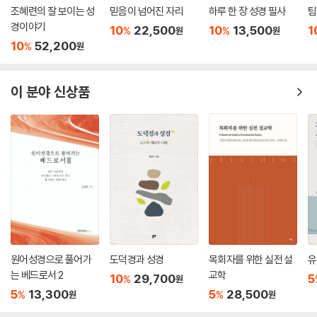
오시는 “지상 재림”을 의미하는 신비다. 왜냐하면 “일곱째 천사”가 나팔
조혜련의 잘 보이는 성
믿음이 넘어진 자리
하루 한 장 성경 필사
팀
경이야기
을 불 때, “하나님의 신비”가 성취되기 때문인데, 실제로 그 나팔이 울려
10
22,500
10
13,500
1
%
%
원
원
퍼지는 날 하늘에서는 『이 세상의 나라들이 우리 주와 그의 그리스도의 왕
10
52,200
%
원
국들이 되어서 그분이 영원무궁토록 통치하시리라[재림]』(계 11:15)라는
큰 음성들이 들리는 것이다.
이 분야 신상품
2. 아버지의 신비 : “경건의 신비”(사 9:6, 딤전 3:16)
『이는 우리에게 한 아이가 태어났고 우리에게 한 아들이 주어졌음이니, 정
부가 그의 어깨 위에 있을 것이요, 그의 이름은 경이로운 분이라, 상담자
라, 능하신 하나님이라, 영원하신 아버지라, 화평의 통치자라 불리리라』
(사 9:6).
― 위 구절에 의하면 “한 아들”이 주어졌는데, 그는 “아들”이면서도 동시
에 “영원하신 아버지”로도 불린다. 이것이 바로 “아버지의 신비”인데, 이
원어성경으로 풀어가
도덕경과 성경
목회자를 위한 실전 설
유
러한 신비가 가능해지기 위해서는 “하나님께서 이 땅에 육신을 입고 나타
는 베드로서 2
교학
10
29,700
5
%
원
나셔야 한다.” 그래서 “아버지의 신비”는 “경건의 신비” 또는 “성육신의
5
13,300
5
28,500
%
%
원
원
신비”로도 불린다. 『경건의 신비는 논쟁의 여지없이 위대하도다. 하나님께
서는 육신으로 나타나셨고 성령으로 의롭게 되셨으며, 천사들에게 보이셨