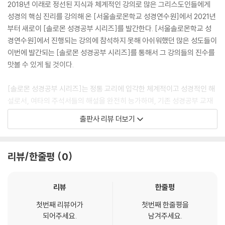
2018년 이래로 정선된 지식과 체계적인 강의로 많은 그리스도인들에게
한 후에 믿는 책이 아니라, 먼저 믿음으로 받아들여야 하는 책이기 때문이
성경의 핵심 진리를 강의해 온 [서울솔로몬학교 성경연수원]에서 2021년
다. 성경에는 다양한 “하나님의 신비들”이 기록되어 있는데, 하나님께서
부터 새로이 [솔로몬 성경공부 시리즈]를 발간한다. [서울솔로몬학교 성
는 이 신비들을 그리스도의 일꾼들에게 맡기셨다. 하지만 영으로 “신비
경연수원]에서 진행되는 강의에 참석하지 못해 아쉬워했던 많은 성도들이
들”(고전 14:2)을 말하고 모든 신비를 잘 안다 해도 사랑이 없으면 아무런
이번에 발간되는 [솔로몬 성경공부 시리즈]를 통해서 그 강의들의 진수를
소용이 없음을 기억해야 한다(고전 13:2).
맛볼 수 있게 될 것이다.
--- p.6
[솔로몬 성경공부 시리즈]는 정통 교리에 입각한 체계적이고 성경적인 해
하나님 아버지와 그리스도의 신비(골2:2)
설로서, 여타의 주석서들의 해설을 완전히 능가하며, 기존 성경공부 교재
들이 제시하지 못한 심도 있는 내용을 알기 쉽게 설명하였기에 가히 “성경
출판사 리뷰 더보기
「한글킹제임스성경」의 “신비”라는 단어를, 개역성경은 모두 “비밀”로 변
공부”의 왕도를 제시하는 책이라 자부한다.
개시켰고, 개역개정판 역시 두 번만 제외하고는 모든 신비를 비밀에 부쳐
버렸다. 이로 인해 그들은 하나님의 신비들을 전혀 깨닫지 못한다. 『조롱하
[솔로몬 성경공부 시리즈]는 기존의 성경공부 교재들이 보여 왔던 선명하
리뷰/한줄평
0
는 자는 지혜를 구하여도 얻지 못하나, 깨닫는 자에게는 지식이 쉬우니라』
지 못한 해설과 모호한 영적 교훈이 전혀 없고, 정확한 성경 용어로 정확한
(잠 14:6). 그들은 하나님께서 분명하게 계시하신 “신비”를 그들 스스로
교리적 의미를 제공함으로써, 그동안 독자 여러분이 가지고 있었던 [성경]
“비밀”로 봉인해 버리고는 『봉인되어 있으니 읽을 수 없노라.』(사 29:11)
에 관한 갈증을 즉시 해소시켜 준다.
리뷰
한줄평
라고 푸념하는 어리석은 군상들이다.
하나님께서는 거듭난 성도들이 예수 그리스도 안에 감춰진 지혜와 지식의
첫번째 리뷰어가
첫번째 한줄평을
특히 강의 교재 형태가 아닌 “혼자서도 공부할 수 있는 자습서” 형태로 출
되어주세요.
남겨주세요.
보화를(골 2:3) 풍성하게 캐내기 원하신다. 특히 『그들의 마음이 위로를
간함으로써, 그동안 직접 강의에 참여하지 못하셨던 많은 분들에게 가뭄