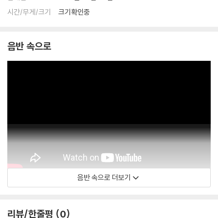
시간/무게/크기
크기확인중
음반 속으로
음반 속으로 더보기
야라 탈 - 주제
리뷰/한줄평
0