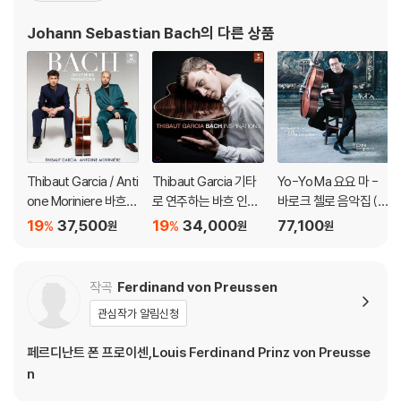
양식을 채택하고 그것들을 융합하여 독자적 개성적인 음악을 창조하
Johann Sebastian Bach
의 다른 상품
였다. 종교적 작품은 기존 구교 음
Thibaut Garcia / Anti
Thibaut Garcia 기타
Yo-Yo Ma 요요 마 -
one Moriniere 바흐:
로 연주하는 바흐 인스
바로크 첼로 음악집 (Si
골드베르크 변주곡 (B
퍼레이션 (Bach Inspir
mply Baroque) [청록
19
37,500
19
34,000
77,100
%
%
원
원
원
ach: Goldberg Variat
ations) [UHQCD]
컬러 2LP]
ions) [SACD Hybrid]
작곡
Ferdinand von Preussen
관심작가 알림신청
페르디난트 폰 프로이센,Louis Ferdinand Prinz von Preusse
n