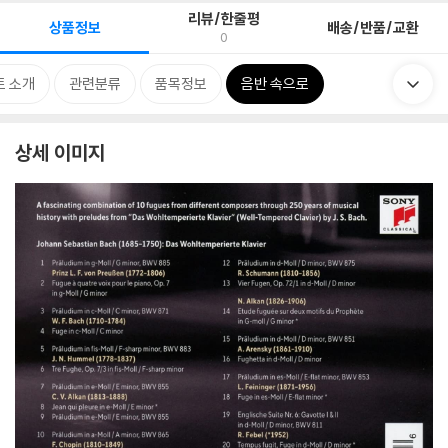
리뷰/한줄평
상품정보
배송/반품/교환
0
트 소개
관련분류
품목정보
음반 속으로
상세 이미지