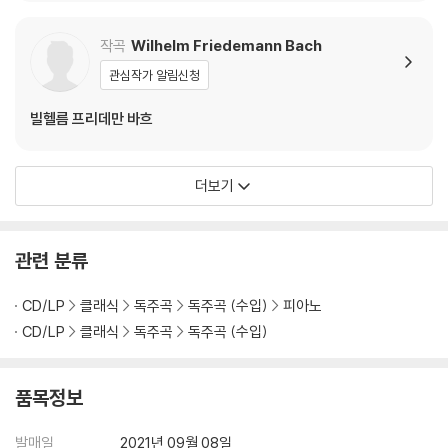
작곡
Wilhelm Friedemann Bach
관심작가 알림신청
빌헬름 프리데만 바흐
더보기
관련 분류
CD/LP
클래식
독주곡
독주곡 (수입)
피아노
CD/LP
클래식
독주곡
독주곡 (수입)
품목정보
발매일
2021년 09월 08일