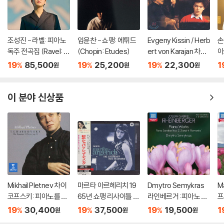
조성진 - 라벨: 피아노
임윤찬 - 쇼팽: 에튀드
Evgeny Kissin / Herb
손
독주 전곡집 (Ravel: T
(Chopin: Etudes)
ert von Karajan 차이
아
he Complete Solo Pi
코프스키: 피아노 협주
za
19
85,500
19
25,200
19
22,300
1
%
%
%
원
원
원
ano Works) [3LP]
곡 1번 / 스크리아빈: 소
o
품, 에튀드 - 에프게니
키신, 카라얀 (Tchaiko
이 분야 신상품
vsky: Piano Concert
o No.1)
Mikhail Pletnev 차이
마르타 아르헤리치 19
Dmytro Semykras
M
코프스키: 피아노를 위
65년 쇼팽 리사이틀 녹
라인베르거 :피아노 작
프
한 6개의 소품과 사계
음 (Martha Argerich
품 (Rheinberger: Pia
(
19
30,400
19
37,500
19
19,500
1
%
%
%
원
원
원
(Tchaikovsky: The
- The Legendary 19
no Works - Romanti
rk