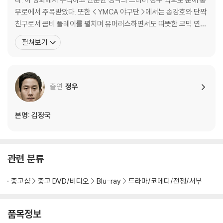
무로에서 주목받았다. 또한 < YMCA 야구단 >에서는 송강호와 단짝
친구로서 콤비 플레이를 펼치며 유머러스하면서도 따뜻한 코믹 연기
를 선보이고, <로드무비>에서는 사랑은 상처뿐이라고 생각하면서도
펼쳐보기
또다시 남자와 사랑에 빠지는 동성애자 대식 역으로 나온다. 이처럼
황정민은 어리숙한 시골청년에서, 상처 많은 동성애자, 또 조금은 뺀
질거리는 비열한 변호사까지 그 다양한 캐릭터를 넘나들며
출연
정우
본명: 김정국
관련 분류
중고샵
중고 DVD/비디오
Blu-ray
드라마/코메디/전쟁/서부
품목정보