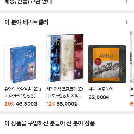
배송/반품/교환 안내
이 분야 베스트셀러
유열의 음악앨범 (2Dis
세가지색 트릴로지 3Di
써니 : 블루레이
블
c, 4K+BD 한정판) : 블
sc 초도한정 디지팩 :
루
62,000
원
루레이
블루레이
20
46,300
12
58,000
6
%
%
원
원
이 상품을 구입하신 분들이 산 분야 상품