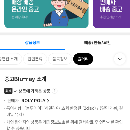
상품정보
배송/반품/교환
출연진 소개
관련분류
품목정보
줄거리
중고Blu-ray 소개
새 상품에 가까운 상품
최상
판매자 :
ROLY POLY
특이사항 : [블루레이] '히말라야' 초회 한정판 (2disc) / (밑면 개봉, 겉
비닐 유지)
개인 판매자의 상품은 개인정보보호를 위해 결제완료 후 연락처를 확인
할 수 있습니다.