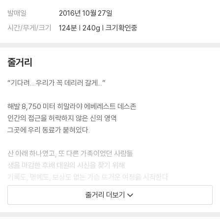
발매일
2016년 10월 27일
시간/무게/크기
124분 | 240g | 크기확인중
줄거리
“기다려... 우리가 꼭 데리러 갈게...”
해발 8,750 미터 히말라야 에베레스트 데스존
인간의 접근을 허락하지 않은 신의 영역
그곳에 우리 동료가 묻혀있다.
산 아래 하나였고, 또 다른 가족이었던 사람들
생을 마감한 후배 대원의 시신을 찾기 위해
기록도, 명예도, 보상도 없는 가슴 뜨거운 여정을 시작한다.
줄거리 더보기
그 누구도 시도하지 않았던 위대한 도전
엄홍길 대장과 휴먼원정대의 감동 실화가 공개된다!