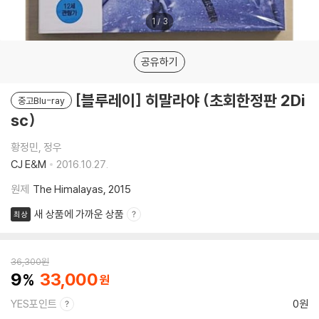
1
/
3
공유하기
[블루레이] 히말라야 (초회한정판 2Di
중고Blu-ray
sc)
황정민, 정우
CJ E&M
2016.10.27.
원제
The Himalayas, 2015
새 상품에 가까운 상품
최상
36,300
원
9
33,000
YES포인트
0원