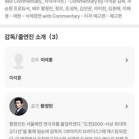
deo Commentary_하이라이트) : Commentary by 이석훈 감독, 주
승환 프로듀서, 배우 황정민, 정우, 조성하, 김인권, 라미란, 김원해, 이해
영 - 재현 - 삭제장면 with Commentary - 티저 예고편 - 예고편
감독/출연진 소개
3
감독
이석훈
이석훈
출연
황정민
황정민은 서울예전 연극과를 졸업하였다. "도전2000-사상 최대의
오디션"을 통해 임순례 감독의 <와이키키 브라더스>에 캐스팅되었
다. 이 영화에서 우직하고 단순한 성격의 드러머 강수 역으로 분해 충