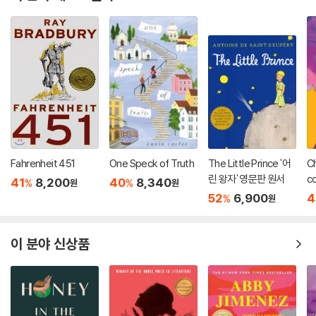
Fahrenheit 451
One Speck of Truth
The Little Prince '어
Ch
린 왕자' 영문판 원서
co
41
8,200
40
8,340
%
%
원
원
52
6,900
4
%
원
이 분야 신상품