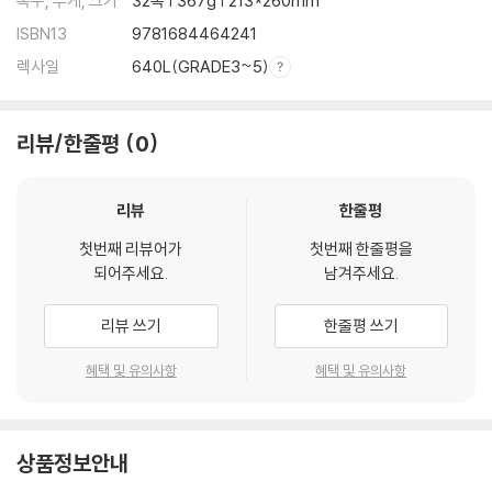
쪽수, 무게, 크기
32쪽 | 367g | 213*260mm
ISBN13
9781684464241
렉사일
640L(GRADE3~5)
리뷰/한줄평
0
리뷰
한줄평
첫번째 리뷰어가
첫번째 한줄평을
되어주세요.
남겨주세요.
리뷰 쓰기
한줄평 쓰기
혜택 및 유의사항
혜택 및 유의사항
상품정보안내