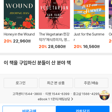
Honey in the Wound
The Vegetarian 한강
Just for the Summe
O
작가『채식주의자』 영문
r
20
22,960
2
%
원
판 (미국판)
20
28,080
20
16,560
%
%
원
원
이 책을 구입하신 분들이 산 분야 책
로그인
최근 본 상품
주문/배송
고객센터 1544-3800
티켓 1544-6399
중고샵 1566-4295
eBook 1:1문의/채팅상담
예스이십사(주) 사업자 정보
바로구매
카트담기