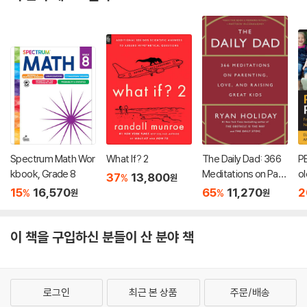
Spectrum Math Wor
What If? 2
The Daily Dad: 366
P
kbook, Grade 8
Meditations on Pare
ol
37
13,800
%
원
nting, Love, and Rai
15
16,570
65
11,270
2
%
%
원
원
sing Great Kids
이 책을 구입하신 분들이 산 분야 책
로그인
최근 본 상품
주문/배송