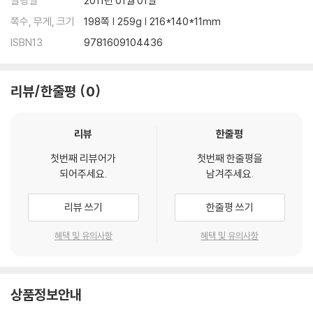
발행일
2011년 01월 01일
쪽수, 무게, 크기
198쪽 | 259g | 216*140*11mm
ISBN13
9781609104436
리뷰/한줄평
0
리뷰
한줄평
첫번째 리뷰어가
첫번째 한줄평을
되어주세요.
남겨주세요.
리뷰 쓰기
한줄평 쓰기
혜택 및 유의사항
혜택 및 유의사항
상품정보안내