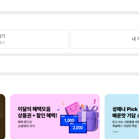
팔기
내 
불가