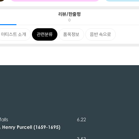
리뷰/한줄평
0
아티스트 소개
관련분류
품목정보
음반 속으로