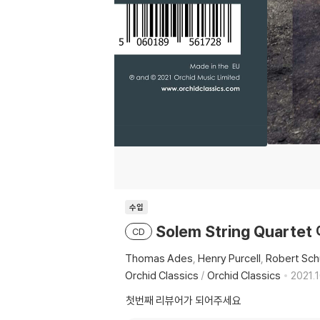
수입
Solem String Quartet
CD
Thomas Ades
Henry Purcell
Robert Sc
Orchid Classics
/
Orchid Classics
2021.1
첫번째 리뷰어가 되어주세요