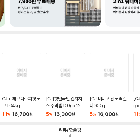
CJ 고메 크리스피 핫도
[CJ]햇반쿡반 김치치
[CJ]비비고 남도 떡갈
[C
그 1.04kg
즈 주먹밥 100g x 12
비 900g
g 
11
16,700
5
16,000
5
16,000
11
%
%
%
원
원
원
리뷰/한줄평
4