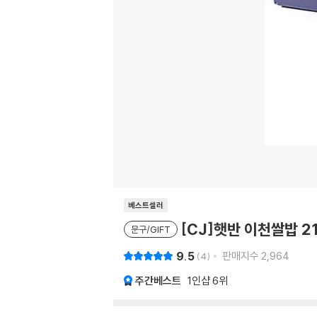
베스트셀러
[CJ]햇반 이천쌀밥 21
문구/GIFT
9.5
판매지수
2,964
4
주간베스트
1인샵
6위