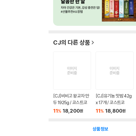
CJ
의 다른 상품
[CJ]비비고 왕교자 만
[CJ]유기농 맛밤 42g
두 1925g / 코스트코
x 17개 / 코스트코
11
18,200
11
18,800
%
%
원
원
상품정보