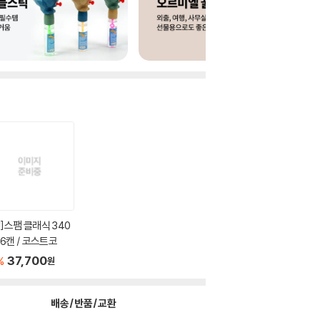
J]스팸 클래식 340
x 6캔 / 코스트코
37,700
%
원
배송/반품/교환