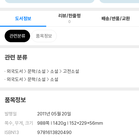
리뷰/한줄평
도서정보
배송/반품/교환
0
관련분류
품목정보
관련 분류
외국도서
문학/소설
소설
고전소설
외국도서
문학/소설
소설
품목정보
발행일
2011년 05월 20일
쪽수, 무게, 크기
988쪽 | 1420g | 152*229*56mm
ISBN13
9781613820490