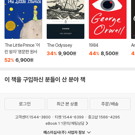
The Little Prince '어
The Odyssey
1984
A
린 왕자' 영문판 원서
34
9,900
44
8,500
4
%
%
원
원
52
6,900
%
원
이 책을 구입하신 분들이 산 분야 책
로그인
최근 본 상품
주문/배송
고객센터 1544-3800
티켓 1544-6399
중고샵 1566-4295
eBook 1:1문의/채팅상담
예스이십사(주) 사업자 정보