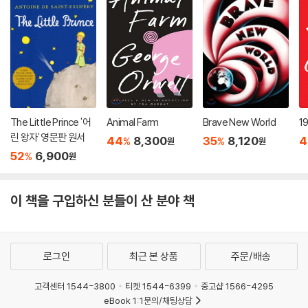
The Little Prince '어
Animal Farm
Brave New World
1
린 왕자' 영문판 원서
44
8,300
35
8,120
4
%
%
원
원
52
6,900
%
원
이 책을 구입하신 분들이 산 분야 책
로그인
최근 본 상품
주문/배송
고객센터 1544-3800
티켓 1544-6399
중고샵 1566-4295
eBook 1:1문의/채팅상담