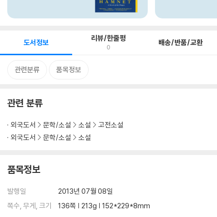
리뷰/한줄평
도서정보
배송/반품/교환
0
관련분류
품목정보
관련 분류
외국도서
문학/소설
소설
고전소설
외국도서
문학/소설
소설
품목정보
발행일
2013년 07월 08일
쪽수, 무게, 크기
136쪽 | 213g | 152*229*8mm