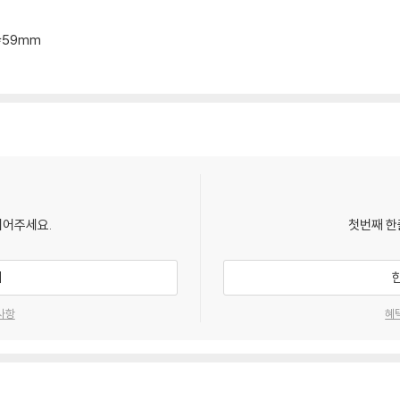
29*59mm
되어주세요.
첫번째 한
기
사항
혜