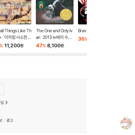
ll Things Like Th
The One and Only Iv
Brave New World
e : '이처럼 사소한
an : 2013 뉴베리 수상
35
8,120
%
원
' 원서
작
11,200
47
8,100
%
%
원
원
상담
보
광고