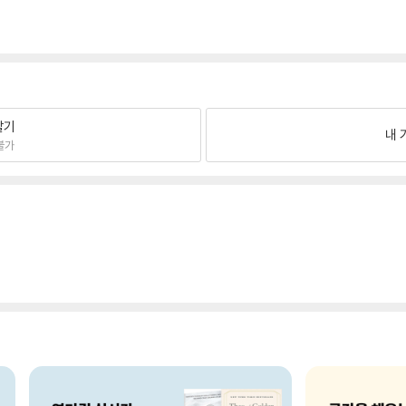
팔기
내 
불가