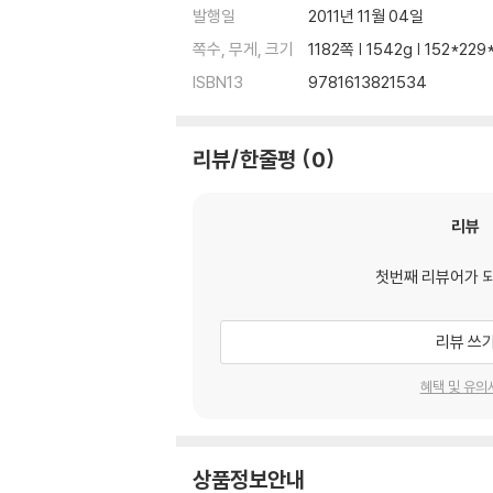
발행일
2011년 11월 04일
쪽수, 무게, 크기
1182쪽 | 1542g | 152*2
ISBN13
9781613821534
리뷰/한줄평
0
리뷰
첫번째 리뷰어가 
리뷰 쓰
혜택 및 유의
상품정보안내