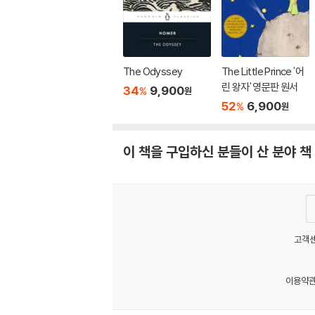
The Odyssey
The Little Prince '어
린 왕자' 영문판 원서
34
9,900
%
원
52
6,900
%
원
이 책을 구입하신 분들이 산 분야 책
고객센
이용약
MATOM11