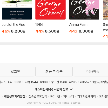
Lord of the Flies
1984
Animal Farm
Sma
es
46
8,200
44
8,500
44
8,300
%
%
%
원
원
원
것들
41
로그인
최근 본 상품
주문/배송
터 1544-3800
티켓 1544-6399
중고샵 1566-4295
eBook 1:1문의/채팅
예스이십사(주) 사업자 정보
관
개인정보처리방침
청소년보호정책
PC버전
회사소개
거래처관계자께
도서홍
Copyright © YES24 Corp. All Rights Reserved.