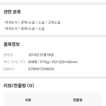
관련 분류
외국도서
문학/소설
소설
고전소설
외국도서
문학/소설
소설
품목정보
발행일
2013년 01월 19일
쪽수, 무게, 크기
818쪽 | 1179g | 152*229*46mm
ISBN13
9781617209055
리뷰/한줄평
0
리뷰
한줄평