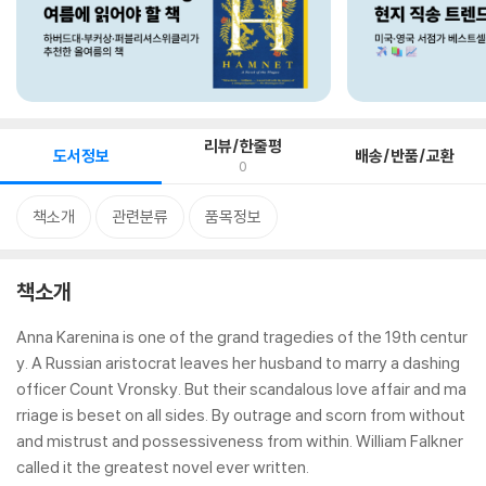
리뷰/한줄평
도서정보
배송/반품/교환
0
책소개
관련분류
품목정보
책소개
Anna Karenina is one of the grand tragedies of the 19th centur
y. A Russian aristocrat leaves her husband to marry a dashing
officer Count Vronsky. But their scandalous love affair and ma
rriage is beset on all sides. By outrage and scorn from without
and mistrust and possessiveness from within. William Falkner
called it the greatest novel ever written.