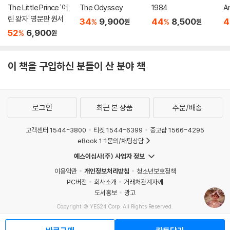
The Little Prince '어
The Odyssey
1984
A
린 왕자' 영문판 원서
34
9,900
44
8,500
4
%
%
원
원
52
6,900
%
원
이 책을 구입하신 분들이 산 분야 책
로그인
최근 본 상품
주문/배송
고객센터 1544-3800
티켓 1544-6399
중고샵 1566-4295
eBook 1:1문의/채팅상담
예스이십사(주) 사업자 정보
이용약관
개인정보처리방침
청소년보호정책
PC버전
회사소개
거래처관계자께
도서홍보
광고
Copyright © YES24 Corp. All Rights Reserved.
MATOM13