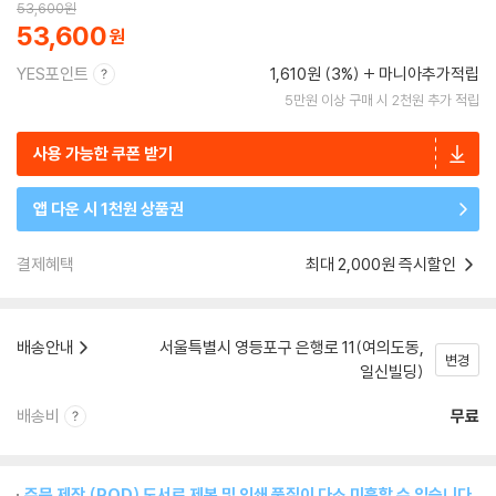
53,600
원
53,600
YES포인트
1,610원 (3%)
마니아추가적립
5만원 이상 구매 시 2천원 추가 적립
사용 가능한 쿠폰 받기
앱 다운 시 1천원 상품권
결제혜택
최대 2,000원 즉시할인
배송안내
서울특별시 영등포구 은행로 11(여의도동,
변경
일신빌딩)
배송비
무료
주문 제작 (POD) 도서로 제본 및 인쇄 품질이 다소 미흡할 수 있습니다