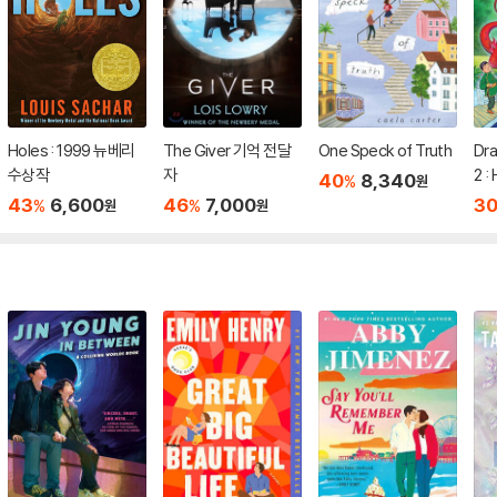
Holes : 1999 뉴베리
The Giver 기억 전달
One Speck of Truth
Dr
수상작
자
2 :
40
8,340
%
원
Dra
43
6,600
46
7,000
3
%
%
원
원
Bo