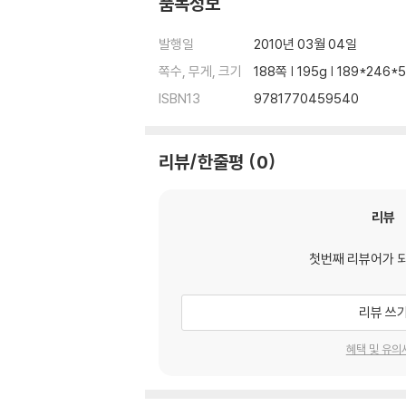
품목정보
발행일
2010년 03월 04일
쪽수, 무게, 크기
188쪽 | 195g | 189*246
ISBN13
9781770459540
리뷰/한줄평
0
리뷰
첫번째 리뷰어가 
리뷰 쓰
혜택 및 유의