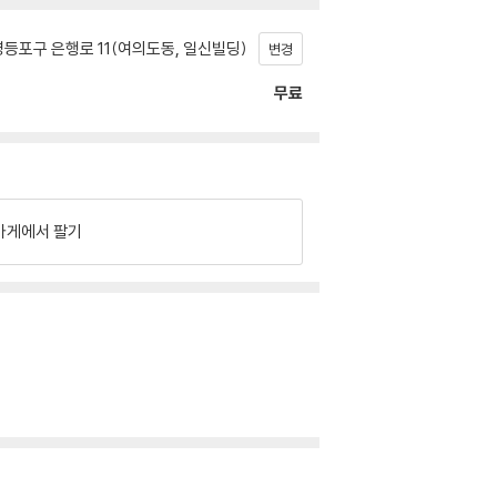
등포구 은행로 11(여의도동, 일신빌딩)
변경
무료
가게에서 팔기