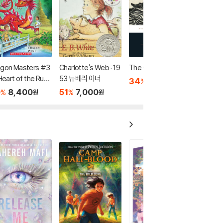
agon Masters #3
Charlotte's Web : 19
The Odyssey
 Heart of the Ruby
53 뉴베리 아너
34
9,900
%
원
gon (A Branches
0
8,400
51
7,000
%
%
원
원
ok)