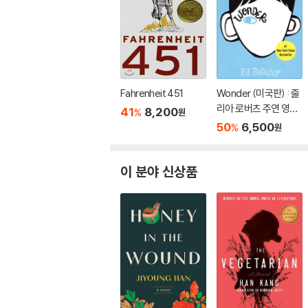
Fahrenheit 451
Wonder (미국판) : 줄
리아 로버츠 주연 영화
41
8,200
%
원
'원더' 원작 소설
50
6,500
%
원
이 분야 신상품