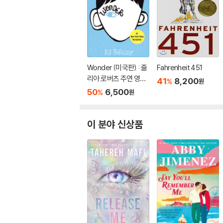
Wonder (미국판) : 줄
Fahrenheit 451
리아 로버츠 주연 영화
41
8,200
%
원
'원더' 원작 소설
50
6,500
%
원
이 분야 신상품