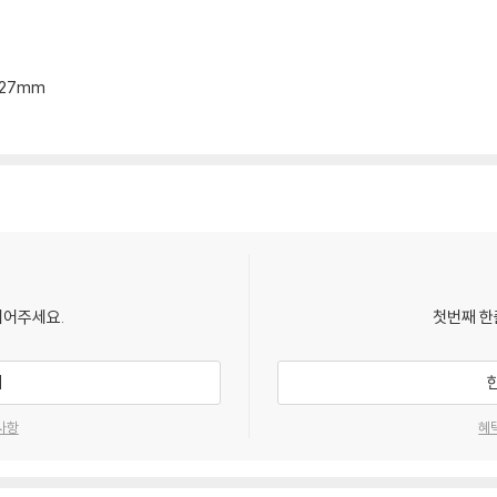
4*27mm
되어주세요.
첫번째 한
기
사항
혜