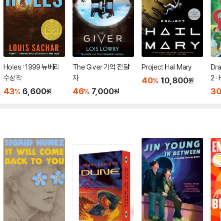
Holes : 1999 뉴베리
The Giver 기억 전달
Project Hail Mary
Dr
수상작
자
2 :
40
10,800
%
원
Dra
43
6,600
46
7,000
3
%
%
원
원
Bo