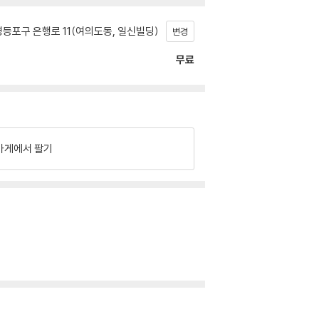
등포구 은행로 11(여의도동, 일신빌딩)
변경
무료
가게에서 팔기