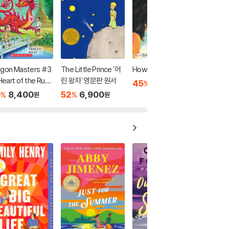
agon Masters #3
The Little Prince '어
How to Steal a Dog
 Heart of the Ruby
린 왕자' 영문판 원서
45
6,900
%
원
gon (A Branches
0
8,400
52
6,900
%
%
원
원
ok)