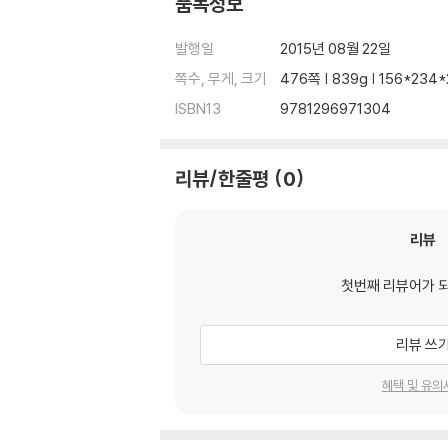
품목정보
발행일
2015년 08월 22일
쪽수, 무게, 크기
476쪽 | 839g | 156*23
ISBN13
9781296971304
리뷰/한줄평
0
리뷰
첫번째 리뷰어가 
리뷰 쓰
혜택 및 유의