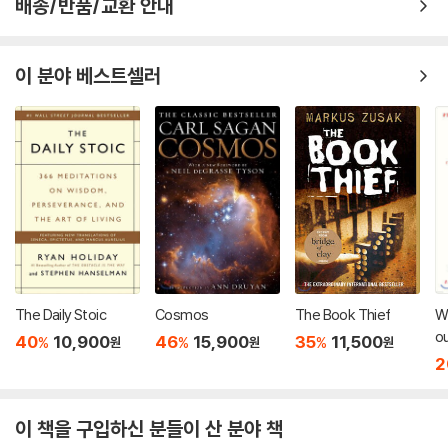
배송/반품/교환 안내
이 분야 베스트셀러
The Daily Stoic
Cosmos
The Book Thief
Wi
ou
40
10,900
46
15,900
35
11,500
%
%
%
원
원
원
Cr
2
이 책을 구입하신 분들이 산 분야 책