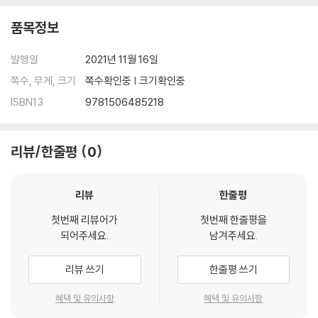
품목정보
발행일
2021년 11월 16일
쪽수, 무게, 크기
쪽수확인중 | 크기확인중
ISBN13
9781506485218
리뷰/한줄평
0
리뷰
한줄평
첫번째 리뷰어가
첫번째 한줄평을
되어주세요.
남겨주세요.
리뷰 쓰기
한줄평 쓰기
혜택 및 유의사항
혜택 및 유의사항