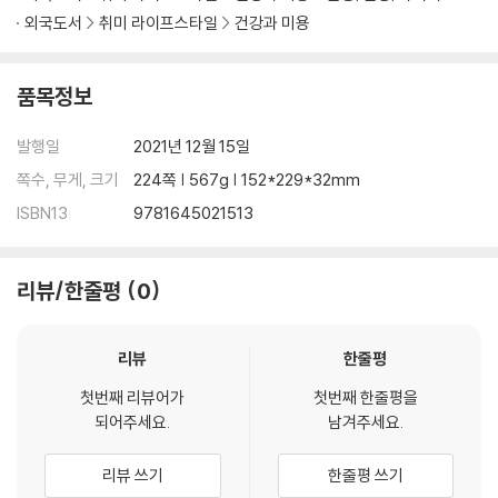
외국도서
취미 라이프스타일
건강과 미용
품목정보
발행일
2021년 12월 15일
쪽수, 무게, 크기
224쪽 | 567g | 152*229*32mm
ISBN13
9781645021513
리뷰/한줄평
0
리뷰
한줄평
첫번째 리뷰어가
첫번째 한줄평을
되어주세요.
남겨주세요.
리뷰 쓰기
한줄평 쓰기