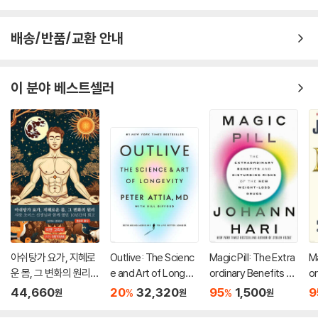
배송/반품/교환 안내
이 분야 베스트셀러
아쉬탕가 요가, 지혜로
Outlive: The Scienc
Magic Pill: The Extra
Ma
운 몸, 그 변화의 원리:
e and Art of Longevi
ordinary Benefits an
or
&#49
ty
d Disturbing Risks o
d 
44,660
20
32,320
95
1,500
9
%
%
원
원
원
f the New Weight-L
f