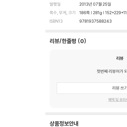
발행일
2013년 07월 25일
쪽수, 무게, 크기
186쪽 | 281g | 152*229*
ISBN13
9781937588243
리뷰/한줄평
0
리뷰
첫번째 리뷰어가 
리뷰 쓰
혜택 및 유의
상품정보안내