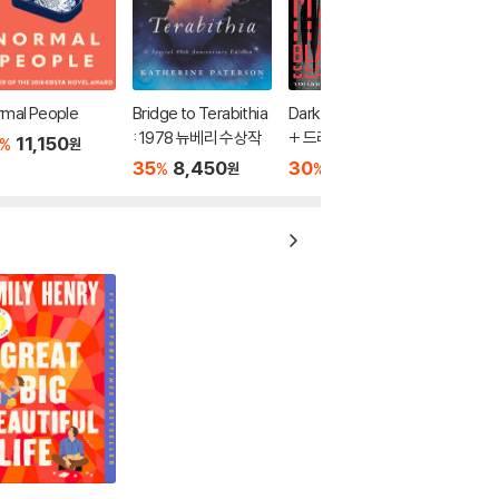
rmal People
Bridge to Terabithia
Dark Matter 애플TV
: 1978 뉴베리 수상작
+ 드라마 「다크 매터」
11,150
%
원
원작 소설
35
8,450
30
12,950
%
%
원
원