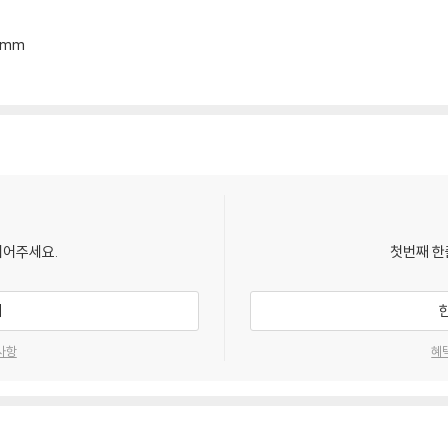
11mm
되어주세요.
첫번째 한
기
사항
혜