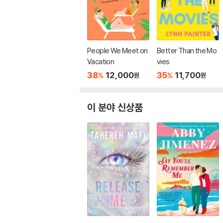
People We Meet on
Better Than the Mo
Vacation
vies
38
12,000
35
11,700
%
%
원
원
이 분야 신상품