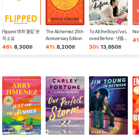
Flipped 영화 '플립' 원
The Alchemist 25th
To All the Boys I've L
No
작 소설
Anniversary Edition
oved Before : 넷플릭
41
스 영화 '내가 사랑했던
46
8,300
41
8,200
30
13,650
%
%
%
원
원
원
모든 남자들에게' 원작
소설