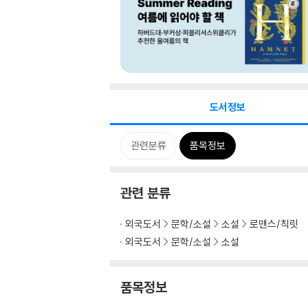
도서정보
관련분류
품목정보
관련 분류
외국도서
문학/소설
소설
로맨스/칙릿
외국도서
문학/소설
소설
품목정보