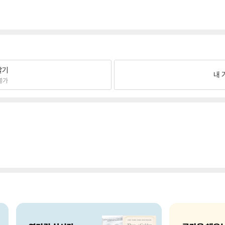
팔기
내 
불가