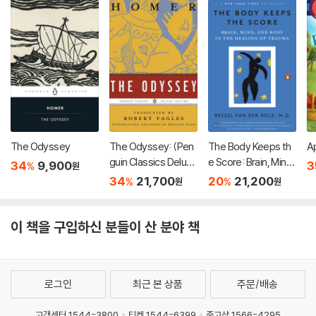
The Odyssey
The Odyssey: (Pen
The Body Keeps th
Ap
guin Classics Deluxe
e Score: Brain, Mind,
34
9,900
3
%
원
Edition)
and Body in the Heal
34
21,700
20
21,200
%
%
원
원
ing of Trauma
이 책을 구입하신 분들이 산 분야 책
로그인
최근 본 상품
주문/배송
고객센터 1544-3800
티켓 1544-6399
중고샵 1566-4295