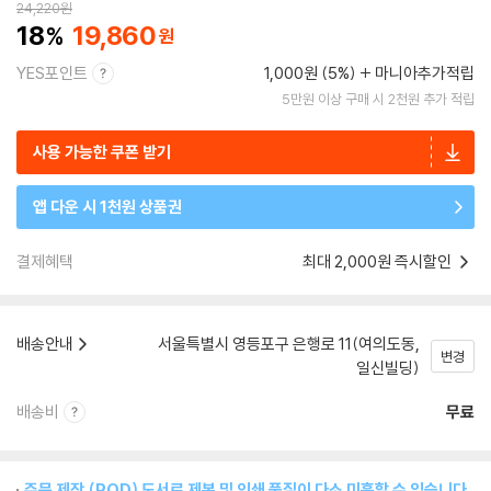
24,220
원
18
19,860
YES포인트
1,000원 (5%)
마니아추가적립
5만원 이상 구매 시 2천원 추가 적립
사용 가능한 쿠폰 받기
앱 다운 시 1천원 상품권
결제혜택
최대 2,000원 즉시할인
배송안내
서울특별시 영등포구 은행로 11(여의도동,
변경
일신빌딩)
배송비
무료
주문 제작 (POD) 도서로 제본 및 인쇄 품질이 다소 미흡할 수 있습니다