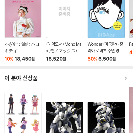
かぎ針で編む ハロ-
(예약도서) Mono Ma
Wonder (미국판) : 줄
F
キティ
x(モノマックス) 20
리아 로버츠 주연 영화
4
26年10月號
'원더' 원작 소설
10
18,450
18,520
50
6,500
%
%
원
원
원
이 분야 신상품