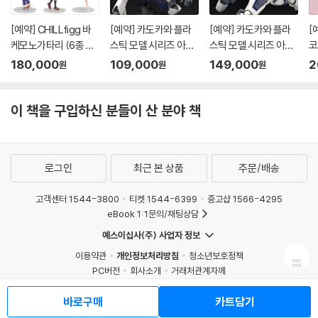
[예약] CHILLfigg 바
[예약] 카도카와 플라
[예약] 카도카와 플라
[
케모노가타리 (6종 세
스틱 모델 시리즈 아바
스틱 모델 시리즈 아바
코
트)
레스트 l 풀메탈패닉
레스트 스페셜 세트 l 풀
7
180,000
109,000
149,000
2
원
원
원
메탈패닉
이 책을 구입하신 분들이 산 분야 책
로그인
최근 본 상품
주문/배송
고객센터 1544-3800
티켓 1544-6399
중고샵 1566-4295
eBook 1:1문의/채팅상담
예스이십사(주) 사업자 정보
이용약관
개인정보처리방침
청소년보호정책
PC버전
회사소개
거래처관계자께
도서홍보
광고
바로구매
카트담기
Copyright © YES24 Corp. All Rights Reserved.
MATOM4