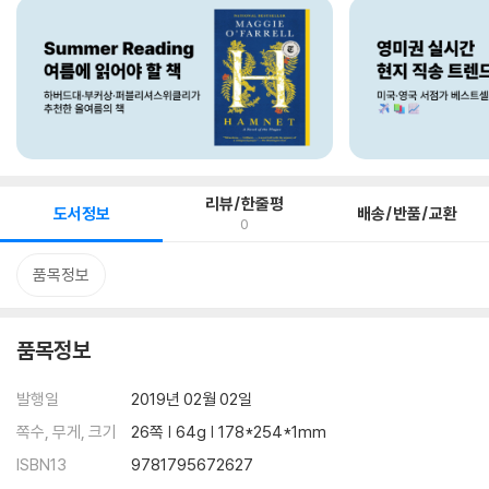
리뷰/한줄평
도서정보
배송/반품/교환
0
품목정보
품목정보
발행일
2019년 02월 02일
쪽수, 무게, 크기
26쪽 | 64g | 178*254*1mm
ISBN13
9781795672627