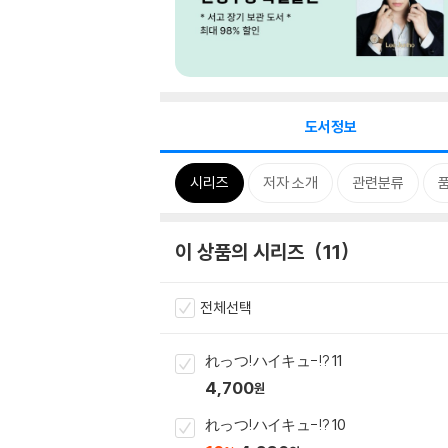
도서정보
시리즈
저자 소개
관련분류
이 상품의 시리즈
11
전체선택
れっつ!ハイキュ-!? 11
4,700
원
れっつ!ハイキュ-!? 10