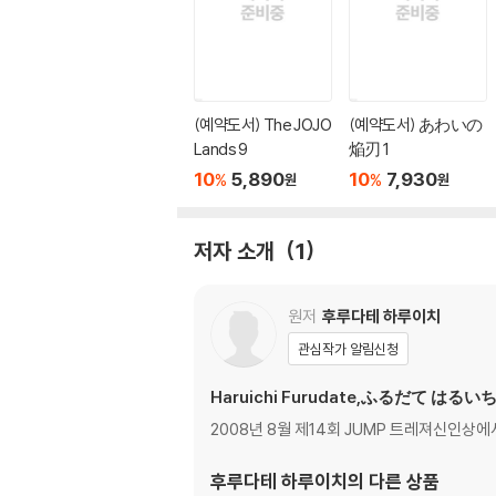
(예약도서) The JOJO
(예약도서) あわいの
Lands 9
焔刃 1
10
5,890
10
7,930
%
%
원
원
저자 소개
1
원저
후루다테 하루이치
관심작가 알림신청
Haruichi Furudate,ふるだて はるい
2008년 8월 제14회 JUMP 트레져신인상
후루다테 하루이치
의 다른 상품