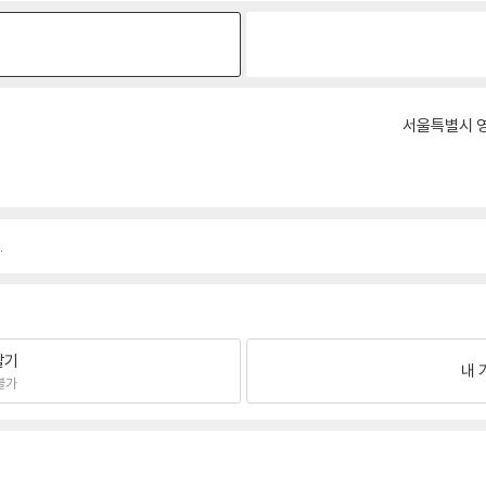
원
서울특별시 영
.
팔기
내 
불가