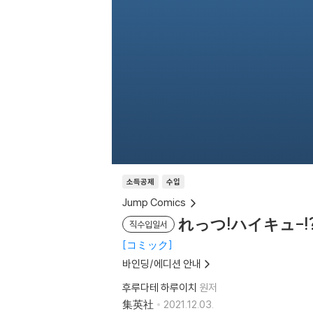
소득공제
수입
Jump Comics
れっつ!ハイキュ-!?
직수입일서
コミック
바인딩/에디션 안내
후루다테 하루이치
원저
集英社
2021.12.03.