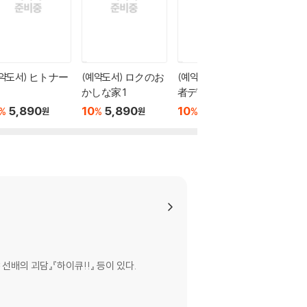
예약도서) ヒトナー
(예약도서) ロクのお
(예약도서) 2年B組 勇
(예약도
かしな家 1
者デストロイヤー
1
ず 1
5,890
10
5,890
10
5,890
10
6
%
%
%
%
원
원
원
배의 괴담』『하이큐!!』 등이 있다.