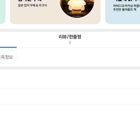
리뷰/한줄평
0
품목정보