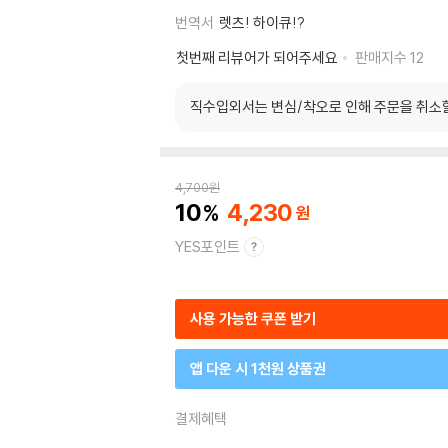
번역서
렛츠! 하이큐!?
첫번째 리뷰어가 되어주세요
판매지수
12
직수입외서는 변심/착오로 인해 주문을 취소
4,700
원
10
4,230
YES포인트
사용 가능한 쿠폰 받기
앱 다운 시 1천원 상품권
결제혜택