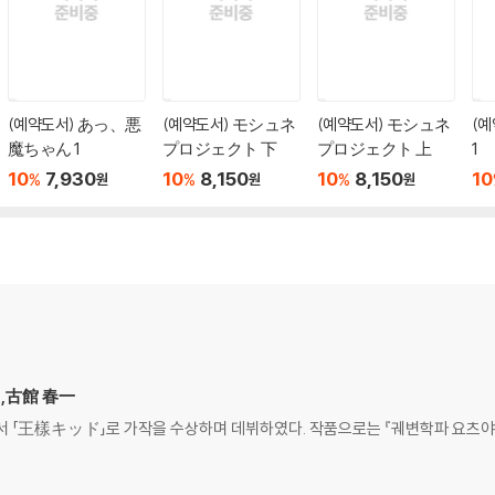
(예약도서) あっ、悪
(예약도서) モシュネ
(예약도서) モシュネ
(
魔ちゃん 1
プロジェクト 下
プロジェクト 上
1
10
7,930
10
8,150
10
8,150
10
%
%
%
원
원
원
ち,古館 春一
에서 「王樣キッド」로 가작을 수상하며 데뷔하였다. 작품으로는 『궤변학파 요츠야 선