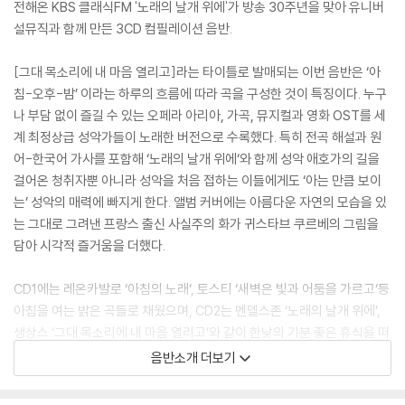
전해온 KBS 클래식FM '노래의 날개 위에'가 방송 30주년을 맞아 유니버
설뮤직과 함께 만든 3CD 컴필레이션 음반.
[그대 목소리에 내 마음 열리고]라는 타이틀로 발매되는 이번 음반은 ‘아
침-오후-밤’ 이라는 하루의 흐름에 따라 곡을 구성한 것이 특징이다. 누구
나 부담 없이 즐길 수 있는 오페라 아리아, 가곡, 뮤지컬과 영화 OST를 세
계 최정상급 성악가들이 노래한 버전으로 수록했다. 특히 전곡 해설과 원
어-한국어 가사를 포함해 ‘노래의 날개 위에‘와 함께 성악 애호가의 길을
걸어온 청취자뿐 아니라 성악을 처음 접하는 이들에게도 ‘아는 만큼 보이
는’ 성악의 매력에 빠지게 한다. 앨범 커버에는 아름다운 자연의 모습을 있
는 그대로 그려낸 프랑스 출신 사실주의 화가 귀스타브 쿠르베의 그림을
담아 시각적 즐거움을 더했다.
CD1에는 레온카발로 ‘아침의 노래‘, 토스티 ‘새벽은 빛과 어둠을 가르고‘등
아침을 여는 밝은 곡들로 채웠으며, CD2는 멘델스존 ‘노래의 날개 위에’,
생상스 ‘그대 목소리에 내 마음 열리고’와 같이 한낮의 기분 좋은 휴식을 떠
올리게 하는 곡들을 담았다. CD3에는 슈베르트 ‘밤과 꿈’, 푸치니 ‘별은 빛
음반소개 더보기
나고’ 등 밤과 새벽을 테마로 한 곡들을 선정했다.