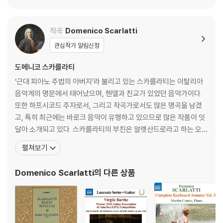
작곡
Domenico Scarlatti
관심작가 알림신청
도메니코 스카를라티
‘근대 피아노 주법의 아버지’라 불리고 있는 스카를라티는 이탈리아
음악계의 명문에서 태어났으며, 헨델과 친교가 있었던 음악가이다.
또한 하프시코드 주자로서, 그리고 작곡가로서도 많은 명곡을 남겼
고, 특히 최근에는 바로크 음악이 유행하고 있으므로 많은 작품이 잇
달아 소개되고 있다. 스카를라티의 부친은 알렛산드로라고 하는 오페
라 작곡가인데, 나폴리 악파의 개조(開祖)로서 음악사에도 기록되
펼쳐보기
고 있으며, 스카를라티는 부친에게 음악 이론을 처음 배웠다. 1685
년 10월 26일 나폴리에서 태어나 1757년 7월 23일 스페인의 마드
Domenico Scarlatti
의 다른 상품
리에서 타계했는데, 그는 음악가였던 아버지에게 처음 음