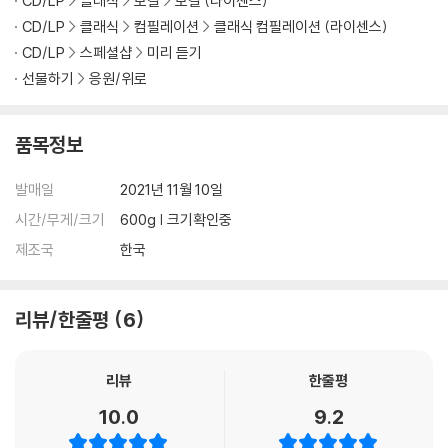
CD/LP
클래식
보컬
보컬 (라이센스)
CD/LP
클래식
컴필레이션
클래식 컴필레이션 (라이센스)
CD/LP
스페셜샵
미리 듣기
선물하기
응원/위로
품목정보
발매일
2021년 11월 10일
시간/무게/크기
600g | 크기확인중
제조국
한국
리뷰/한줄평
6
리뷰
한줄평
10.0
9.2