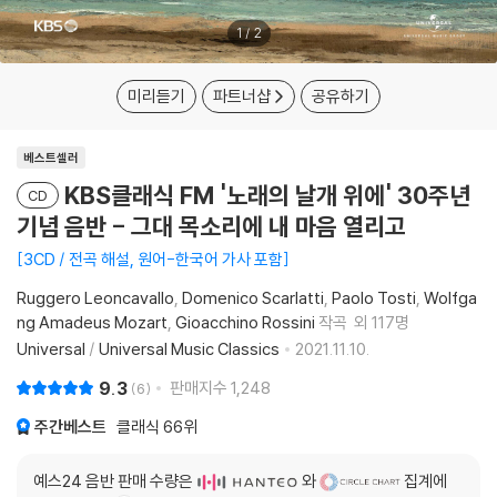
1
/
2
미리듣기
파트너샵
공유하기
베스트셀러
KBS클래식 FM '노래의 날개 위에' 30주년
CD
기념 음반 - 그대 목소리에 내 마음 열리고
3CD / 전곡 해설, 원어-한국어 가사 포함
Ruggero Leoncavallo
Domenico Scarlatti
Paolo Tosti
Wolfga
ng Amadeus Mozart
Gioacchino Rossini
작곡
외 117명
Universal
/
Universal Music Classics
2021.11.10.
9.3
판매지수
1,248
6
주간베스트
클래식
66위
예스24 음반 판매 수량은
와
집계에