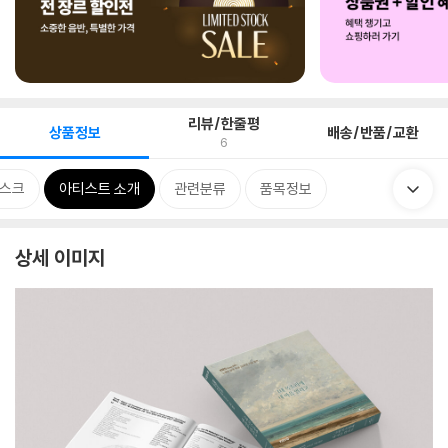
리뷰/한줄평
상품정보
배송/반품/교환
6
스크
아티스트 소개
관련분류
품목정보
상세 이미지