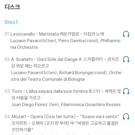
디스크
Disc1
01
Leoncavallo - Mattinata 레온카발로 - 아침의 노래
Luciano Pavarotti(ten), Piero Gamba(cond), Philharmo
nia Orchestra
02
A. Scarlatti - Gia il Sole dal Gange A. 스카를라티 - 갠지즈
강 위로 해는 떠오르고
Luciano Pavarotti(ten), Richard Bonynge(cond), Orche
stra del Teatro Comunale di Bologna
03
Tosti - L’alba separa dalla luce l’ombra 토스티 - 새벽은 빛
과 어둠을 가르고
Joan Diego Florez (ten), Filarmonica Gioachino Rossini
04
Mozart - Opera [Cosi fan tutte] - “Soave sia il vento”
모차르트 - 오페라 [코지 판 투테] 中 “바람은 고요하고 물결은
잔잔하기를”