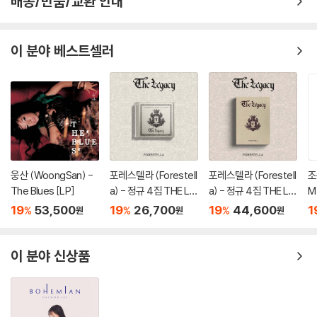
배송/반품/교환 안내
이 분야 베스트셀러
웅산 (WoongSan) -
포레스텔라 (Forestell
포레스텔라 (Forestell
조
The Blues [LP]
a) - 정규 4집 THE LE
a) - 정규 4집 THE LE
M 
GACY [Jewel Ver.]
GACY [Docent Boo
y 
19
53,500
19
26,700
19
44,600
1
%
%
%
원
원
원
k Ver.]
이 분야 신상품