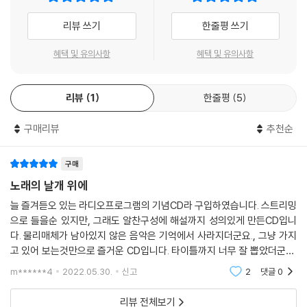
리뷰 쓰기
한줄평 쓰기
혜택 및 유의사항
혜택 및 유의사항
리뷰
1
한줄평
5
구매리뷰
추천순
구매
노래의 날개 위에
늘 즐겨듣오 있는 라디오프로그램의 기념CD라 구입하였습니다. 스트리밍
으로 들을순 있지만, 그래도 알찬구성에 해설까지 성의있게 만든CD입니
다. 물리매체가 남아있지 않은 음악은 기억에서 사라지더군요., 그냥 가지
고 있어 보는것만으로 즐거운 CD입니다. 타이틀까지 너무 잘 뽑았더군요.
"그대 목소리에 내 마음 열리고"
m******4
2022.05.30.
신고
2
댓글
0
리뷰 전체보기