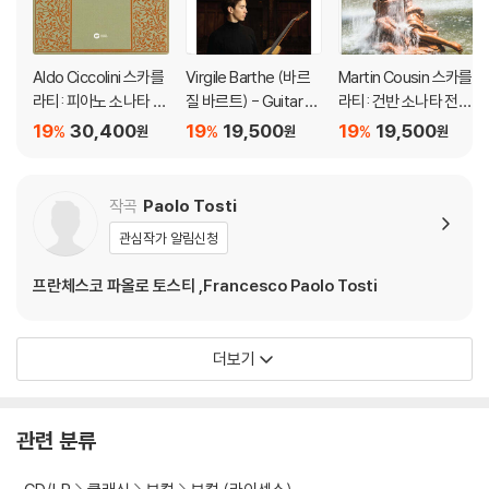
Aldo Ciccolini 스카를
Virgile Barthe (바르
Martin Cousin 스카를
라티: 피아노 소나타 (S
질 바르트) - Guitar R
라티: 건반 소나타 전곡
carlatti: Piano Sonat
ecital (기타 리사이틀)
31집 (Scarlatti: Com
19
30,400
19
19,500
19
19,500
%
%
%
원
원
원
a Collection) [HQC
plete Keyboard Son
D]
atas Vol. 31)
작곡
Paolo Tosti
관심작가 알림신청
프란체스코 파올로 토스티 ,Francesco Paolo Tosti
더보기
관련 분류