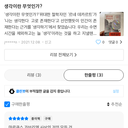
필요들을 배제한 채로 우리의 생각하기를 모방하는 논리적 지도다. 유한한
생각이란 무엇인가?
생물인 우리는 반드시 죽어야 하는 (우리의 이해관계에 지대한 영향을 미
'생각이란 무엇인가?'위대한 철학자인 '르네 데카르트'가
치는) 몸을 보유하지 않았다면 생각하기 능력을 아예 지니지 못했을 것이
'나는 생각한다. 고로 존재한다'고 선언했듯이 인간이 존
다.
재한다는 근거를 '생각하기'에서 찾았습니다. 우리는 수면
--- p.217
시간을 제외하고는 늘 '생각'이라는 것을 하고 지낼텐데
요. '생각이란 무엇인가?'라는 질문을 마주하면 막상 답을
j*****n
2021.12.08.
신고
0
댓글
0
온라인 사회관계망은 한마디로 역할담당자화 기계Personalisierungsm
하기가 어렵습니다. 좋은 질문이 좋은 답을 찾게 한다고
하는데요. '생각이란 무엇인가?'야 말로
aschine다. 역할담당자화 기계란, 자기 연출의 실현과 상품화를 위한 수
리뷰 전체보기
단의 구실을 하는 시스템을 말한다. 우리가 트위터 계정이나 인스타그램
계정을 수단으로 삼아 우리 자신을 상품화한다는 사실만을 지적하려고 이
런 말을 하는 것이 아니다. 중요한 것은 오히려 타인들이 우리의 자화상을
리뷰
3
한줄평
3
판매하여 경제적 이익을 챙긴다는 사실이다.
--- p.271~272
클린봇
이 부적절한 글을 감지 중입니다.
설정
우리가 제기하는 문제들은 추상적인 문제 해결 공간 안에서가 아니라 구체
구매한줄평
추천순
적인 생존의 틀 안에서 불거진다. 컴퓨터 프로그램에게는 생존이 걸린 질
문들이 없다. 왜냐하면 컴퓨터 프로그램은 살아 있지 않기 때문이다.
종이책
구매
--- p.287
마르쿠스 가브리엘 사상의 거의 모든 것