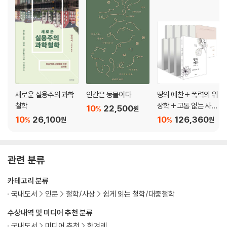
새로운 실용주의 과학
인간은 동물이다
땅의 예찬 + 폭력의 위
철학
상학 + 고통 없는 사회
10
22,500
%
원
+ 리추얼의 종말 + 사
10
26,100
10
126,360
%
%
원
원
물의 소멸 + 정보의 지
배 + 오늘날 혁명은 왜
불가능한가 + 관조하
관련 분류
는 삶 : 무위에 대하여
외 1권
카테고리 분류
국내도서
인문
철학/사상
쉽게 읽는 철학/대중철학
수상내역 및 미디어 추천 분류
국내도서
미디어 추천
한겨레