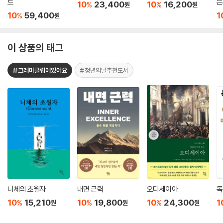
트
는
10
23,400
10
16,200
%
%
원
원
10
59,400
1
%
원
이 상품의 태그
#크레마클럽에있어요
#청년의날추천도서
니체의 초월자
내면 근력
오디세이아
독
10
15,210
10
19,800
10
24,300
1
%
%
%
원
원
원