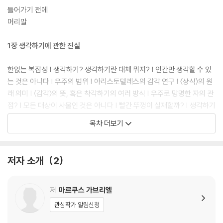
들어가기 전에
머리말
1장 생각하기에 관한 진실
한없는 복잡성 | 생각하기? 생각하기란 대체 뭐지? | 인간만 생각할 수 있
는 것은 아니다 | 우주의 범위 | 아리스토텔레스의 감각 연구 | 〈상식〉의 원
래 의미 | 〈감각〉의 뜻, 혹은 착각하기의 여러 방식 | 우주로 망명한 자의 관
점? | 모든 대상이 사물인 것은 아니다 | 빨간 뚜껑이 실재할까? | 생각하기
는 신경 자극의 처리가 아니다 | 오직 진실 | 합의로 만들어진 세계 | 프레게
목차 더보기
의 생각 | 뜻, 정보, 가짜 뉴스의 무의미성 | 우리의 여섯 번째 감각
2장 생각하기와 기술
저자 소개
2
지도와 영토 | 컴퓨터가 중국어를 할 수 있을까? | 사진은 크레타를 기억하
지 못한다 | 개미가 모래밭을 기어 다니며 그림을 그린 걸까? | 기술의 진보
저
마르쿠스 가브리엘
와 초권능 | 문명 속의 불만 | 감정 지능 | 〈기능주의〉라는 종교 | 생각하기
관심작가 알림신청
는 담배 자판기의 작동이 아니다 | 그리고 영혼은 연결된 맥주 캔 더미가 아