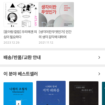
정하는 능력이다. 인간의 자기규정 능력은, 우리는 동물이 아니기를 의지
하는 동물이라는, 우리의 ─ 병을 일으키는 ─ 자기정의로 표출된다. 모든
인간들은 공유된 ─ 생각감각을 비롯한 ─ 감각들에 기초하여 근본적으로
동일한 방식으로 실재를 경험한다. 그렇기 때문에 우리는 다른 누군가로
살면 어떠할지 상상하는 능력을 지녔다. 이 능력이 도덕의 원천이다. 나의
행위는 내가 타인일 수도 있음을 알면서 실행할 때, 바꿔 말해 내가 가하는
[윤아랑 칼럼] 우리에겐 의
[생각이란 무엇인가] 인간
행위가 나 자신에게 가해질 수도 있음을 알면서 실행할 때, 도덕적으로 유
심이 필요하다
의 생각 감각에 대하여
의미하다.
2023.12.29.
2021.11.12.
--- p.482
배송/반품/교환 안내
이 분야 베스트셀러