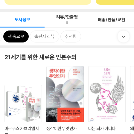
리뷰/한줄평
도서정보
배송/반품/교환
6
책 속으로
출판사 리뷰
추천평
21세기를 위한 새로운 인본주의
마르쿠스 가브리엘 세
생각이란 무엇인가
나는 뇌가 아니다
왜