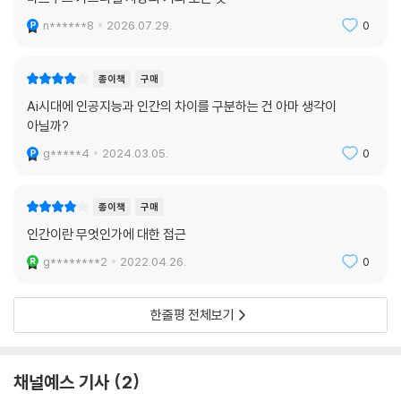
오늘날 인공지능으로 불리는 놈은 실은 2차 인공지능이다. 이를 인공인공
n******8
2026.07.29.
0
지능 논제라고 부르자. 인공인공지능은 사유 복제본이 아니라 사유 모형이
다. 그 모형은 우리가 개발한 것이다. 그 모형은 인간의 제작물이며, 인간
종이책
구매
자신의 지능도 제작물이다.
Ai시대에 인공지능과 인간의 차이를 구분하는 건 아마 생각이
--- p.468
아닐까?
반대로 우리가 희극을 선택한다면, 우리는 모든 사람이 인권을 온전히 보
g*****4
2024.03.05.
0
유하고 자기 결정을 실행할 수 있는 지위에 도달하는 데 필요한 조건들을
갖춰야 한다. 이를 위해서 우리는 무엇보다 먼저, 보편적인 인간성의 핵심
종이책
구매
이 존재한다는 통찰에 이르러야 한다. 그 핵심은 한낱 동물에 불과하지 않
인간이란 무엇인가에 대한 접근
으려는 바람이다. 이 바람이 우리를 비물질적 실재와 연결한다. 그런데 오
늘날 우리는 그 비물질적 실재를 기술 권력으로 뻔뻔하게 착취한다. 이 착
g********2
2022.04.26.
0
취가 아주 잘 이루어지는 것은, 실은 극복된 19세기의 유물론적 세계상이
우리의 사유 장치에 여전히 고착되어 있기 때문이다.
한줄평 전체보기
--- p.477
어느 정도 격정적인 마무리를 위하여 나는 조건 없는 보편주의의 나팔을
채널예스 기사
2
힘차게 불고 싶다. 보편적인 인간 본질의 핵이 존재한다. 그것은 자기를 규