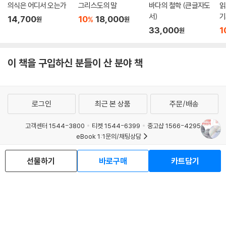
의식은 어디서 오는가
그리스도의 말
바다의 철학 (큰글자도
읽
서)
기
14,700
10
18,000
%
원
원
33,000
1
원
이 책을 구입하신 분들이 산 분야 책
로그인
최근 본 상품
주문/배송
고객센터 1544-3800
티켓 1544-6399
중고샵 1566-4295
eBook 1:1문의/채팅상담
예스이십사(주) 사업자 정보
선물하기
바로구매
카트담기
이용약관
개인정보처리방침
청소년보호정책
PC버전
회사소개
거래처관계자께
도서홍보
광고
Copyright © YES24 Corp. All Rights Reserved.
MATOM11