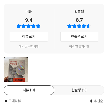
장할 것이다. 인간의 생각하기는, 태양에서 일어나는 과정들이나 지구 주
컴퓨터 지능에 대한 오늘날의 열정이 성찰 없는 위험한 미신의 징후임을
부 특성을 모형화한 제작물일 따름이다.
위를 도는 달의 운동, 우주의 팽창, 모래 폭풍처럼 자연적으로 주어졌으며
폭로한다.
리뷰
한줄평
정신적 측면을 고려하지 않아도 이해할 수 있는 그런 과정이 아니다. 정신
이 책에서 가브리엘은 구성주의자와 인공지능 지지자들의 주장은 물론, 논
- 타일러 카먼 (버나드 대학 철학 학과장)
적 측면을 지닌 모든 것은 인간이라는 생물에 의해 산출된다.
9.4
8.7
리학, 언어철학, 신경과학에서 제기할 수 있는 철학적 가설을 꼼꼼하게 검
--- p.25
토하며 거기에 어떤 오류가 있는지 낱낱이 밝혀 낸다. 그는 한 치도 물러서
지 않고 철학적 기반을 공고히 다져 기술과학에 대한 환상을 쫓아낸다. 이
〈인간은 무엇인가〉라는 질문의 답은 유일신이나 신들이나 우주가 정한 어
리뷰 쓰기
한줄평 쓰기
책을 끝까지 다 읽고 나면 인간으로서의 생각감각을 되찾을 수 있을 것이
떤 규범을 지적함으로써 확립되지 않는다. 오히려 그 답은 오로지 우리가
다.
우리 자신을 규정함으로써만 확립된다.
혜택 및 유의사항
혜택 및 유의사항
--- p.34
“인간은 동물이 아니기를 의지(意志)하는 동물이다”
생각이라는 감각이 반성과 언어를 통해 유난히 발달한 정신적 생물로서 우
가브리엘에 따르면, 인간은 두 가지 성분을 지녔다. 진화를 통해 발생한 생
리 인간은 무한히 많은 정신적 실재들과 접촉한다.
물 종으로서의 〈인간동물〉, 그리고 자신이 누구 혹은 무엇인지를 그리는
--- p.35
〈인간상〉이다. 인간은 생물학적 존재로서 늘 생존이라는 과제에 맞서 왔으
며 삶 속에서 생존과 관련된 문제들을 제기한다. 반면, 컴퓨터 프로그램에
실재가 환상이라는 이 환상은 실제로 일어나고 있는 일을 외면하게 만든
는 생존이 관련된 문제가 없다. 살아 있지 않기 때문이다. 또한 인간은 자기
리뷰
3
한줄평
3
다.
를 규정하는 능력을 가진 존재라는 점에서 독특하다. 인간상은 우리의 삶
--- p.36
을 어떻게 꾸려 갈 것인지 큰 그림을 그리게 해 준다. 우리가 어떤 가치를
구매리뷰
추천순
중요하게 생각하는가는 역사와 문화의 영향을 받아 형성되며 시대와 상황