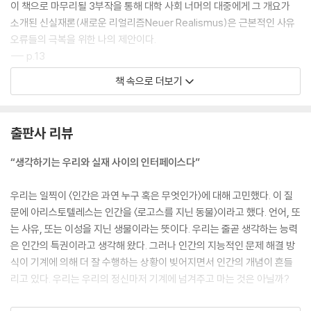
이 책으로 마무리될 3부작을 통해 대학 사회 너머의 대중에게 그 개요가
소개된 신실재론(새로운 리얼리즘Neuer Realismus)은 근본적인 사유
오류들의 극복을 위한 나의 제안이다.
--- p.13
책 속으로 더보기
책의 주요 주장은 우리의 생각이 시각, 청각, 촉각, 미각과 다를 바 없는 하
나의 감각Sinn이라는 것이다. 우리는 생각하면서 모종의 실재를 더듬는
데, 그 실재는 궁극적으로 오직 생각을 통해서만 접근 가능하다. 이는 일반
출판사 리뷰
적으로 색깔이 오직 시각을 통해서만 접근 가능하고, 소리가 오직 청각을
통해서만 접근 가능한 것과 마찬가지다.
“생각하기는 우리와 실재 사이의 인터페이스다”
--- p.15
우리는 일찍이 〈인간은 과연 누구 혹은 무엇인가〉에 대해 고민했다. 이 질
인간은 동물이 아니기를 의지(意志)하는 동물이다. 무슨 말이냐면, 언제
문에 아리스토텔레스는 인간을 〈로고스를 지닌 동물〉이라고 했다. 언어, 또
부턴가 인간은 자기가 과연 누구 혹은 무엇인지에 대하여 숙고하기 시작했
는 사유, 또는 이성을 지닌 생물이라는 뜻이다. 우리는 줄곧 생각하는 능력
다.
은 인간의 특권이라고 생각해 왔다. 그러나 인간의 지능적인 문제 해결 방
--- p.21
식이 기계에 의해 더 잘 수행하는 상황이 빚어지면서 인간의 개념이 흔들
리고 있다. 우리는 우리의 정신마저 기계에 넘겨주고 마는 것은 아닐까?
우리의 인간상과 우리의 가치들은 밀접한 관련이 있다. 도덕적 가치는 인
간 행동을 위한 기준선이다.