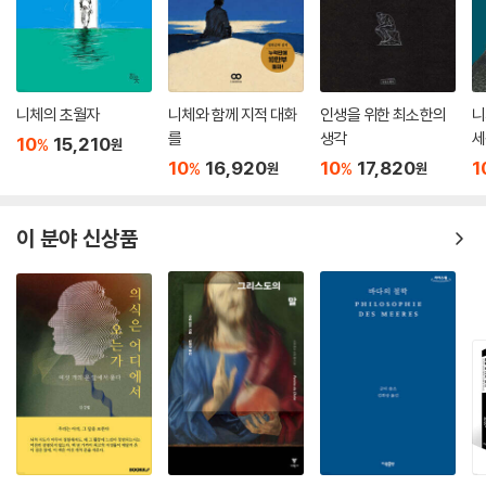
니체의 초월자
니체와 함께 지적 대화
인생을 위한 최소한의
니
를
생각
세
10
15,210
%
원
생
10
16,920
10
17,820
1
%
%
원
원
션
이 분야 신상품