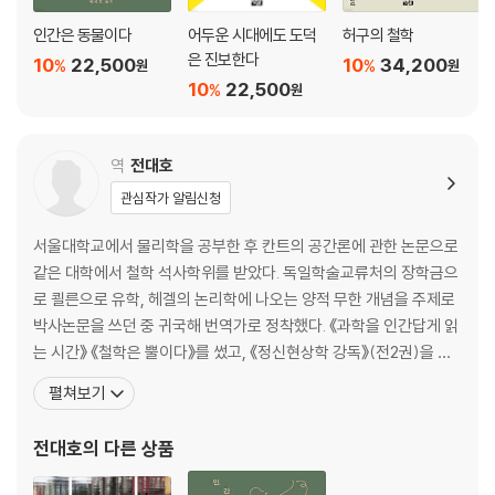
스마트폰의 의미 | 불가피한 매트릭스 | 보드리야르를 기억하며 | 공포 시
인간은 동물이다
어두운 시대에도 도덕
허구의 철학
나리오 | 멋진 신세계 - 〈심즈〉 게임 | 깨어 있는 걸까, 꿈속에 있는 걸까? |
은 진보한다
10
22,500
10
34,200
네덜란드를 아시나요? | 물질과 무지 | 실재란 무엇인가 | 실재라는 잡종 |
%
%
원
원
10
22,500
%
원
물고기, 물고기, 물고기 | 가물거리는 실재 | 카이사르의 머리카락은 몇
개? | 사실에 관한 프레게의 우아한 이론 | 앎의 한계에 관하여 | 생각하기
의 실재성은 두개골 속에 기초를 두지 않는다 | 양송이버섯과 샴페인, 그리
역
전대호
고 생각하기를 생각하기 | 인간은 인공지능이다 | 인간의 종말 - 비극일까,
희극일까?
관심작가 알림신청
서울대학교에서 물리학을 공부한 후 칸트의 공간론에 관한 논문으로
격정적인 맺음말
같은 대학에서 철학 석사학위를 받았다. 독일학술교류처의 장학금으
감사의 말
로 쾰른으로 유학, 헤겔의 논리학에 나오는 양적 무한 개념을 주제로
주
박사논문을 쓰던 중 귀국해 번역가로 정착했다. 《과학을 인간답게 읽
참고 문헌
는 시간》 《철학은 뿔이다》를 썼고, 《정신현상학 강독》(전2권)을 옮
용어 설명
기고 썼으며, 《가끔 중세를 꿈꾼다》 《성찰》을 비롯해 몇 권의 시집을
옮긴이의 말
펼쳐보기
냈다. 《물은 H2O인가?》 《신에 관하여》 《관조하는 삶》 《허구의 철
인명 찾아보기
학》 《인터스텔라의 과학》 《위대한 설계》 《기억을 찾아서》 《로지코
전대호
의 다른 상품
믹스》 《헤겔》(공역) 《초월적 관념론 체계