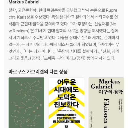
니다 | 점진적 뇌 교체? | 기술과 테크놀로기 | 디지털화의 기원 | 사회는 비
Markus Gabriel
디오 게임이 아니다| 기능주의의 아킬레스건
철학, 고전문헌학, 현대 독일문학을 공부했고 박사 논문으로 Rupre
cht-Karls상을 수상했다. 독일 본대학교 철학과에서 석좌교수로 인
3장 사회의 디지털화
식론과 근현대 철학을 강의하고 있다. 그가 주장하는 ‘신실재론(Ne
w Realism)’은 21세기 현대 철학의 새로운 방향을 제시했다는 점에
논리적이잖아, 안 그래? | 집합 핑퐁 게임 | 모든 프로그램은 언젠가는 먹
서 세계적으로 주목받고 있다. 대중을 상대로 쓴 『왜 세계는 존재하지
통이 된다 | 컴퓨터가 과연 무언가를 할 수 있을까? | 하이데거의 빛과 그늘
않는가』는 세계 여러 나라에서 베스트셀러가 되었으며, 『생각이란 무
| 미지의 영역은 두려움을 일으킨다 〈완벽한 주문 가능성〉의 시대 | 온라인
엇인가』, 『나는 뇌가 아니다』, 『욕망의 시대를 철학하기』, 『신화, 광기
사회관계망의 모습 | 사회적 핵발전소로서의 사회 | 확장된 정신과 초지능
그리고 웃음』(공저), 『초예측: 부의 미래』(공저) 등의 저서가 있다.
| 문제에 관한 문제
마르쿠스 가브리엘
의 다른 상품
4장 오로지 생물만 생각하는 이유
누스콥 | 사유 어휘의 이해 | 「이리 오너라, 늙은 빗자루야!」 | 자연주의적
의식 탐구의 문제점 | 의식이 먼저다: 토노니의 장점 | 안에 있을까, 밖에 있
을까? 아예 위치가 없을까? | 축축하며 복잡하게 얽힌 한 조각의 실재
5장 실재와 시뮬레이션