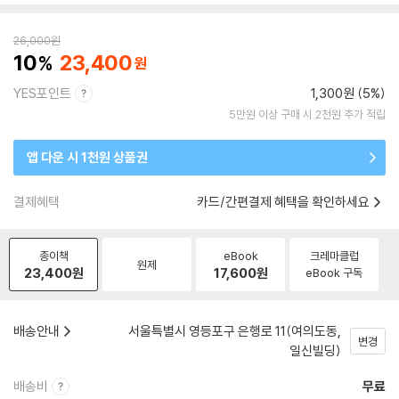
26,000
원
10
23,400
YES포인트
1,300원 (5%)
5만원 이상 구매 시 2천원 추가 적립
앱 다운 시 1천원 상품권
결제혜택
카드/간편결제 혜택을 확인하세요
종이책
eBook
크레마클럽
원제
23,400
원
17,600
원
eBook 구독
배송안내
서울특별시 영등포구 은행로 11(여의도동,
변경
일신빌딩)
배송비
무료