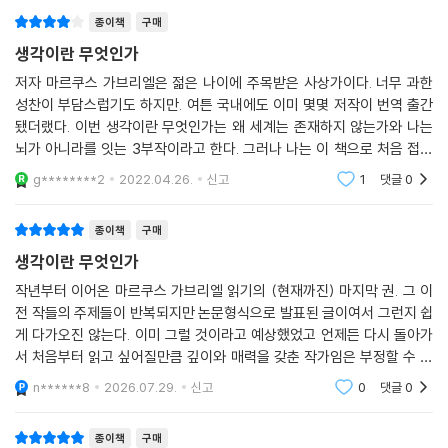
오히려 우리는 실재의 일부이며, 우리의 감각들은 우리 자신인 실재하는
에 따라 변화한다. 따라서 기술은 인간의 생각하는 능력을 모방할 수 없다.
종이책
구매
놈과 우리 자신이 아닌 실재하는 놈 사이의 접촉을 이뤄 내는 매체다. 이 매
생각이란 무엇인가
체들에 대하여 독립적인 어떤 실재가 있고, 이 매체들이 그 실재를 왜곡하
이 책에서 가브리엘은 〈인간은 동물이 아니기를 의지하는 동물이다〉라고
는 것이 아니다. 오히려 이 매체들 자체가 실재하는 놈, 바로 인터페이스다.
저자 마르쿠스 가브리엘은 젊은 나이에 주목받은 사상가이다. 너무 과한
말한다. 이를 위해 우리는 모든 사람이 인권을 온전히 보유하고 자기 결정
그렇기 때문에 생각도 다른 감각들과 마찬가지로 그 정체가 인터페이스다.
성찬이 부담스럽기도 하지만. 여튼 국내에도 이미 몇몇 저작이 번역 출간
을 실행할 수 있는 지위에 도달하는 데 필요한 조건들을 갖춰야 한다고 제
됐더랬다. 이번 생각이란 무엇인가는 왜 세계는 존재하지 않는가와 나는
--- p.40
안한다. 이 능력이 도덕의 원천이다. 가브리엘은 기술의 진보를 부정하지
뇌가 아니라를 잇는 3부작이라고 한다. 그러나 나는 이 책으로 처음 접했
않는다. 다만 기술이 모든 것을 해결해 줄 것이라는 믿음을 경계한다. 그러
다. 순서는 상관없다고 한다. 저자는 초반에 핵심 제언을 내놓는다. 생각이
인공지능 시스템들은 실제로 인류가 직면한 위험이다. 왜냐하면 그 시스템
g********2
2022.04.26.
신고
1
댓글
0
한 사유 오류는 인간에게, 기타 생물들에게, 또한 우리의 환경에 파괴적인
란 결국 시각, 청각
들은 그것들을 창조한 인간들의 가치 시스템을 우리에게 암묵적으로 추천
영향을 미치기 때문이다. 〈우리의 인간적인 너무나 인간적인 생각감각과
하면서 그 추천을 투명하게 공개하지 않기 때문이다. 실리콘 밸리는 하나
종이책
구매
의 접촉을 긴급히 재건할 때다.〉
의 윤리를, 우리가 어떻게 살아야 하는가에 관한 하나의 그림을 추구하며,
생각이란 무엇인가
이런 의미에서 하나의 인공 실재를 프로그래밍한다. 그 인공 실재는, 방대
작년부터 이어온 마르쿠스 가브리엘 읽기의 (현재까진) 마지막 권. 그 이
한 데이터에서 알아볼 수 있다고들 하는, 가치 중립적으로 계산된 패턴들
전 작들의 주제들이 반복되지만 논문형식으로 발표된 글이여서 그런지 쉽
의 형태로 등장한다. 그러나 아무도 캐묻지 않는 패턴은 아무리 많은 데이
게 다가오진 않는다. 이미 그럴 것이라고 예상했었고 언제든 다시 돌아가
터에서도 발견될 수 없다.
서 처음부터 읽고 싶어질만큼 깊이와 매력을 갖춘 작가임은 부정할 수 없
--- p.171
다.
n******8
2026.07.29.
신고
0
댓글
0
인공지능은 인간의 생각하기의 복제본이 아니다. 오히려 인공지능은 사유
모형이다. 인공지능은 우리가 받는 시간적 압박과 유한한 생물로서 우리의
종이책
구매