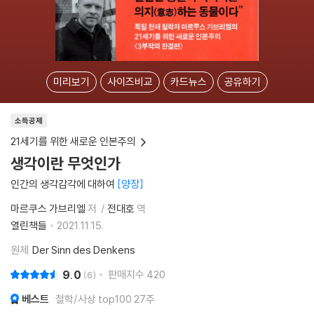
미리보기
사이즈비교
카드뉴스
공유하기
소득공제
21세기를 위한 새로운 인본주의
생각이란 무엇인가
인간의 생각감각에 대하여
양장
마르쿠스 가브리엘
저
전대호
역
열린책들
2021.11.15.
원제
Der Sinn des Denkens
9.0
판매지수
420
6
베스트
철학/사상 top100 27주