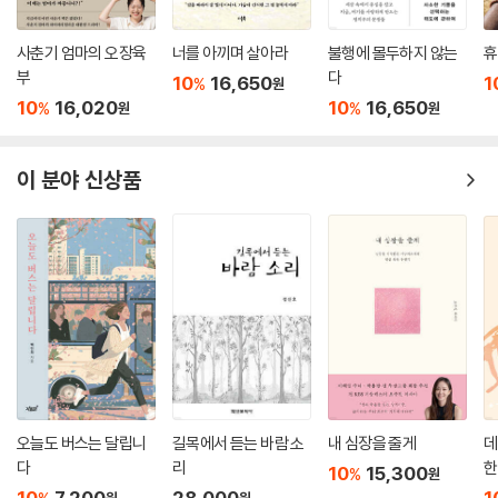
사춘기 엄마의 오장육
너를 아끼며 살아라
불행에 몰두하지 않는
휴
부
다
10
16,650
1
%
원
10
16,020
10
16,650
%
%
원
원
이 분야 신상품
오늘도 버스는 달립니
길목에서 듣는 바람 소
내 심장을 줄게
데
다
리
한
10
15,300
%
원
10
7,200
28,000
1