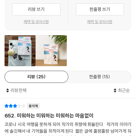
랑. 그는 세 단어 앞에 무릎 꿇기를 두려워하지 않고, 팔을 크게 벌려 꽉 끌
그리고 우리가 동경하는 것들은 무엇인지 떠올려보는 시간
어안기를 주저않는다. 전 세계의 도시를 다니며 나 자신이 되기 위해 싸워
리뷰 쓰기
한줄평 쓰기
온 그는 비로소 자신이 되어 이 글을, 유지혜라는 사람을 완성했다. 언제 어
작가는 자신이 애정하는 것들에 대해 무궁무진한 이야기를 쏟아냈다. 그
혜택 및 유의사항
혜택 및 유의사항
딘가가 아닌 지금 바로 여기에서.
어떤 것도 덜 다루어지거나 ‘그냥’ 다루어지지 않았다. 일례로 ‘냄새’라는
주제를 여덟 페이지에 걸쳐 풀어내며 그 냄새가 왜 좋은지, 그 냄새가 어떤
- 윤진 (매거진 [Achim] 발행인)
기억을 소환해 특별하게 자리 잡았는지, 무엇 때문에 그 냄새를 누구에게
도 들키고 싶지 않은지에 대해 순수하고, 농밀하게, 때로는 귀엽게 자신의
이야기를 펼쳐보였다. 그가 공개한 사랑의 목록들을 보면 그것이 무엇이든
너무 소중해 밤새 이야기 나눌 수 있을 것 같다는 확신마저 든다. 어쩌면 작
가는 무엇이든 기록하고, 마음에 새기길 좋아하는 욕심쟁이 같지만 사실
흘러간 것에 대한 존중도 서슴지 않는 사람이다. 그러나 결코 아쉬워하지
리뷰
25
한줄평
15
않는다. 청춘의 소실을 겪으며 만들어진 다양한 마음의 모양과 어쩔 수 없
이 망각해버린 시간까지, 그는 자신이 느낀 모든 감정을 ‘시’라고 이름 붙이
리뷰전체
최근순
며 앞으로 자신을 채울 순간들에 대해 무궁한 기대를 품기 때문이다. 작가
는 자신을 드러내며 읽는 이에게 묻는다. ‘당신이 사랑하는 것들은 무엇이
종이책
냐고.’
652. 미워하는 미워하는 미워하는 마음없이
코로나 시국 여행을 못하게 되어 작가의 취향에 휘둘린다. 작가의 이야기
“
에 솔깃해서 내 기억들을 뒤적이게 된다. 짧은 글에 홀랑홀랑 넘어가게 되
나는 때때로를 놓침에 기뻐한다. 그리고 실감한다.