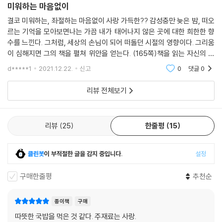
미워하는 마음없이
결코 미워하는, 좌절하는 마음없이 사랑 가득한?? 감성충만 늦은 밤, 떠오
르는 기억을 모아보면나는 가끔 내가 태어나지 않은 곳에 대한 희한한 향
수를 느낀다. 그처럼, 세상의 손님이 되어 떠돌던 시절의 영향이다. 그리움
이 심해지면 그의 책을 펼쳐 위안을 얻는다. (165쪽)책을 읽는 자신의 모
습이 좋아서 읽고. 책 속에서 향수를 느끼며 여행을 떠나는 작가. 솔직함이
d*****1
2021.12.22.
신고
0
댓글
0
매력이고 착한
리뷰 전체보기
리뷰
25
한줄평
15
클린봇
이 부적절한 글을 감지 중입니다.
설정
구매한줄평
추천순
종이책
구매
따뜻한 국밥을 먹은 것 같다. 주재료는 사랑.