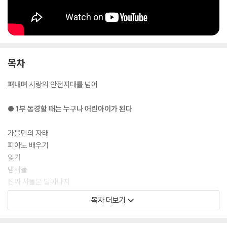
목차
펴내며
사랑의 안전지대를 넘어
● 1부 동경할 때는 누구나 어린아이가 된다
가을만의 자태
피아노 배우기
잊기
냄새들
진짜 시들은 달아나지
착하지 않은 말
목차 더보기
일대일의 예술
깨끗한 이별