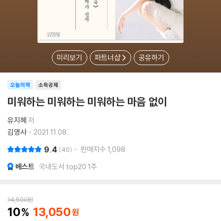
미리보기
파트너샵
공유하기
오늘의책
소득공제
미워하는 미워하는 미워하는 마음 없이
유지혜
저
김영사
2021.11.08.
9.4
판매지수
1,098
40
베스트
국내도서 top20 1주
14,500
원
10
13,050