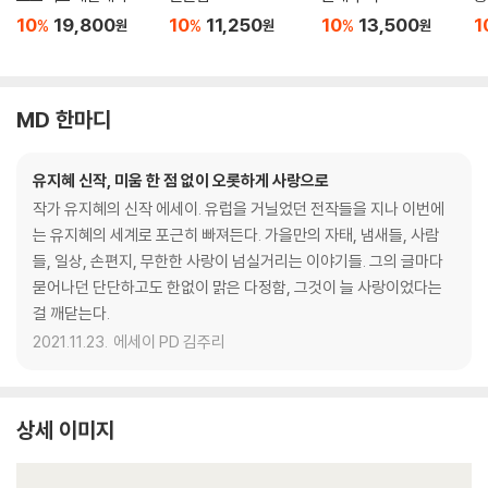
10
19,800
10
11,250
10
13,500
1
%
%
%
원
원
원
MD 한마디
유지혜 신작, 미움 한 점 없이 오롯하게 사랑으로
작가 유지혜의 신작 에세이. 유럽을 거닐었던 전작들을 지나 이번에
는 유지혜의 세계로 포근히 빠져든다. 가을만의 자태, 냄새들, 사람
들, 일상, 손편지, 무한한 사랑이 넘실거리는 이야기들. 그의 글마다
묻어나던 단단하고도 한없이 맑은 다정함, 그것이 늘 사랑이었다는
걸 깨닫는다.
2021.11.23.
에세이 PD 김주리
상세 이미지