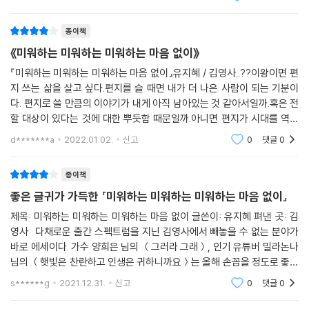
세상에서 느끼고 알아낸 사랑이란 감수성이 특유의 필체
준비하는 내내 우리의 세계에 유행하는 것이
와 세밀한 느낌으로 전달되어진다. 일상을
질병이 아니라 사랑이길 기도했다.
종이책
그리고 그런 유행이 시작될 때까지 사랑을 홍보하리라고 마음먹었다.
《미워하는 미워하는 미워하는 마음 없이》
나는 사랑을 믿는다. 사랑의 전망은 앞으로도 밝을 것이다.
사랑은 내 평생의 유행이다.
『미워하는 미워하는 미워하는 마음 없이』유지혜 / 김영사..??이왕이면 편
지 쓰는 삶을 살고 싶다.편지를 슬 때면 내가 더 나은 사람이 되는 기분이
”
다. 편지로 쓸 만큼의 이야기가 내게 아직 남아있는 것 같아서일까.혹은 전
할 대상이 있다는 것에 대한 뿌듯함 때문일까.아니면 편지가 시대를 역행
하는 최후의 아름다움을 간직하고 있어서일까. P216..??타인의 글을 들여
d*******a
2022.01.02.
신고
0
댓글
0
다볼 때어느 지
종이책
좋은 글귀가 가득한 『미워하는 미워하는 미워하는 마음 없이』
제목: 미워하는 미워하는 미워하는 마음 없이 글쓴이: 유지혜 펴낸 곳: 김
영사 다채로운 출간 스펙트럼을 지닌 김영사에서 빼놓을 수 없는 분야가
바로 에세이다. 가수 양희은 님의 ＜그러라 그래＞, 인기 유튜버 밀라논나
님의 ＜햇빛은 찬란하고 인생은 귀하니까요＞는 올해 손꼽을 정도로 좋았
던 에세이 베스트셀러! 열심히 달려온 2021년을 마무리하며 김영사의 또
s******g
2021.12.31.
신고
0
댓글
0
다른