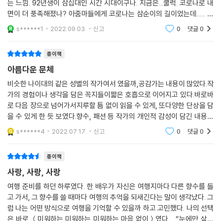
는 느낌. 92년생이 삼십대인 시간 시대이구나. 지금은...쿨럭. 코로나로 내
가장 아름다운 순간들은 기록되지 않았음을.
면이 더 풍족해졌나? 아줌마들에게 코로나는 삼순이의 길이었는데...... 다
”
르게 생각할 수도 있었겠구나. 여행, 책, 영화, 이야기. 어쩌면 별 것 아니지
s******1
2022.09.03.
신고
0
댓글
0
종이책
매력적인 어른이란, 사랑의 전파자로 사는 것
우리가 꿈꾸는 세계란, 미워하는 마음은 일절 없는
아름다운 문체
사랑이 유행인 세계
비슷한 나이대의 같은 성별의 작가여서 였을까,공감가는 내용이 많았다.작
가의 경험이나 생각을 담은 꼭지들이짧은 호흡으로 이어지고 있다.바로바
유지혜 작가는 책의 말미에 사실 자신은 사랑보다 미움이 많은 아이였다고
로 다음 장으로 넘어가서지루할 틈 없이 읽을 수 있게, 또다양한 단상을 담
고백한다. 못생긴 마음을 들키는 일이 수치스러워 딴사람이 되어보기로 마
을 수 있게 한 듯 보였다.향수, 패션 등 작가의 개인적 감성이 담긴 내용은
음먹고 ‘감사하기’ 연습에 돌입했다. 그의 나이 고작 열다섯, 불평을 줄이
공감하기는 힘들었지만 '그런 세계도 있구나'하는 신기한 마음으로 기쁘게
s******4
2022.07.17.
신고
0
댓글
0
읽었고,우리는
고, 감사하는 순간을 늘이니 어느새 그 마음이 주변을 통해 번져나갔고, 그
렇게 사랑하는 마음만 있다면 매일 새롭고, 애틋한 일상이 된다는 사실을
종이책
알게 되었다. 그렇게 청년이 된 작가는 줄곧 사랑에 대해 썼다. 쓸 줄 아는
사랑, 사랑, 사랑
게 오직 그것뿐인 것처럼. 하지만 그에게도 고비는 있었다. 이따금 슬픔, 우
울, 혼란, 체념의 감정이 찾아올 때면 재빨리 그 모든 감정을 ‘사랑’이라고
여행 준비를 하던 하루였다. 한 배우가 자신은 여행지마다 다른 향수를 들
고 가서, 그 향수를 쓸 때마다 여행의 추억을 되새긴다는 말이 생각났다. 그
이름 붙여버렸다. 그러니 괴로운 마음이 어느새 사라져버렸다고 한다. 사
럼 나는 어떤 방식으로 여행을 기억할 수 있을까 하고 고민했다. 나의 선택
랑이 이긴 셈이다.
은 바로 ＜미워하는 미워하는 미워하는 마음 없이＞였다. “눈에만 살며