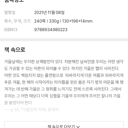
발행일
2021년 11월 08일
쪽수, 무게, 크기
240쪽 | 330g | 130*196*14mm
ISBN13
9788934980223
책 속으로
가을날에는 우아한 상쾌함만이 있다. 차분해진 날씨만큼 우리는 어떤 생각
도 가공할 수 있는 어른이 되어볼 수 있다. 하지만 가을은 빨리 사라진다.
어떤 것도 책임지지 않는 홀연함으로. 되바라지게 더운 여름과 되바라지게
추운 겨울, 한 해의 시작이라는 타이틀을 얻은 봄은 자기 몫의 여운을 꽤 챙
겨가는 데 반해 가을은 그 정취를 느끼기도 전에 스르륵 사라진다. 그래서
우리는 그 어떤 때보다 더욱 심혈을 기울여 우리에게 주어진 찰나의 가을
을 붙잡아야 한다.
--- p.14, 「가을만의 자태」 중에서
내가 기대하는 날이라고 한다면 오히려 오늘 같은 날이다. 두 번 우린 차 같
책 속으로 더보기