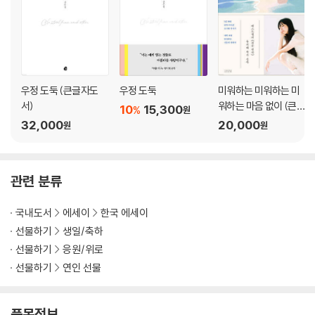
내 안의 섬
손님
거실 없는 집
내면의 땅
우정 도둑 (큰글자도
우정 도둑
미워하는 미워하는 미
● 3 사랑 다음은 사랑
서)
워하는 마음 없이 (큰글
10
15,300
%
원
유행어
자책)
32,000
20,000
원
원
고양이 에릭
네 삶 이전의 우정
그가 주인공이 될 때
춤추는 것은 사랑하는 이들의 특권
관련 분류
잠든 얼굴은 미워하기 어렵다
느리게 걷는 마음
국내도서
에세이
한국 에세이
나는 노력하지 않아도 그 속에 있어
선물하기
생일/축하
향수가 된 글
선물하기
응원/위로
나의 택배 기사
선물하기
연인 선물
마치며
사랑이 유행하는 세계
품목정보