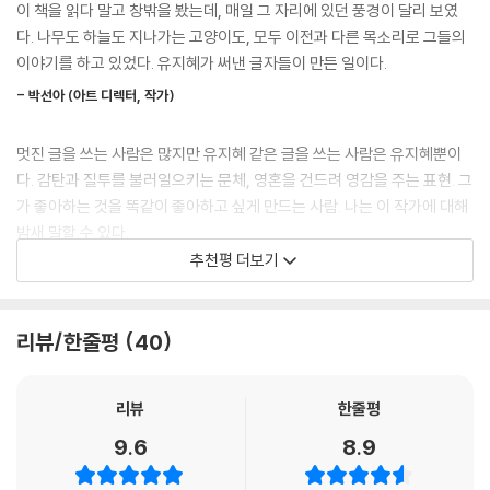
면에 사랑만이 가득한, 오직 유일한 유지혜로 거듭났다.
이 책을 읽다 말고 창밖을 봤는데, 매일 그 자리에 있던 풍경이 달리 보였
지 않으며.
다. 나무도 하늘도 지나가는 고양이도, 모두 이전과 다른 목소리로 그들의
--- p.165, 「손님」 중에서
“
이야기를 하고 있었다. 유지혜가 써낸 글자들이 만든 일이다.
사랑은 우리의 삶에서 제일 중요하다. 그리고 사랑은 늘 충분하다.
혹은 내가 올린 게시물에 댓글이 달려 확인해보면, 사랑이라는 단어가 적
- 박선아 (아트 디렉터, 작가)
더 이상 여행을 바라지 않는다. 내게는 충분한 사랑이 있기에.
혀 있었다. 그렇게 나와 내 친구들은 마음의 알맹이를 남발했다. 사랑은 아
사랑이 곧 여행이다.
무리 말해도 그 색이 연해지거나 닳거나 부서지지 않았다. 모든 사랑의 말
멋진 글을 쓰는 사람은 많지만 유지혜 같은 글을 쓰는 사람은 유지혜뿐이
나는 이제 어디서든 여행할 수 있다.
은 포장지에서 방금 꺼낸 것 같았다. 평생 써도 좋을 우리의 유행어였다.
다. 감탄과 질투를 불러일으키는 문체, 영혼을 건드려 영감을 주는 표현. 그
사랑의 안전지대를 넘어.
--- p.184, 「유행어」 중에서
가 좋아하는 것을 똑같이 좋아하고 싶게 만드는 사람. 나는 이 작가에 대해
”
밤새 말할 수 있다.
추천평 더보기
책의 제목이 지어지기 전, 꽤 오랫동안 이 원고의 이름은 ‘오직, 사랑뿐’이
- 임현주 (아나운서)
었다. 작가의 글을 읽으면 ‘사랑’밖에 느껴지지 않았기 때문이다. 이 책도,
그의 삶도 골자는 ‘사랑’이었다. 그의 글을 읽다 보면 눈을 바로 보고, 힘껏
자연스러운 삶의 태도를 순수하고도 정확하게 그려내는 작가. 그녀의 글을
리뷰/한줄평
40
웃어주는 작가의 얼굴이 떠오른다. 이토록 사랑스러운 사람이, 사랑에 관
읽는 순간 나는 이미 행복에 속해버린다. 그 속은 자기 자신으로 사는 사람
한 이야기를 썼다. 읽지 않을 이유가 없지 않은가. 참으로 눈에 넣어도 아프
만이 들어갈 수 있는 맑고 단단한 세계다.
지 않을 낱말들이 이 책에 담겼다.
리뷰
한줄평
- 채영 (트와이스)
9.6
8.9
유지혜의 책을 읽을 때마다 떠오르는 단어 세 가지가 있다. 행복, 자유, 사
유지혜 작가가 새벽 내내 동경하는 것들