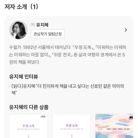
영원한 여자친구
저자 소개
1
일상적 영웅
생일 아닌 날
비비안 웨스트우드
저
유지혜
우리는 어린 조르바였다
관심작가 알림신청
위스키
봄은 길을 짧게 만든다
수필가. 1992년 서울에서 태어났다. 『우정 도둑』, 『미워하는 미워하
조용한 성공
는 미워하는 마음 없이』, 『쉬운 천국』 등 삶과 여행의 경계에서 쓴 5
없는 불행
권의 책을 펴냈다.
● 2부 그곳에 두고 온 마음
유지혜
인터뷰
그들은 예뻤다
[읽다]
유지혜 "더 진지하게 책을 내고 싶다는 신호탄 같은 의미의
마지막 런던
책"
기분을 꿔주는 은행
모든 아이들은 천국에 간다
유지혜
의 다른 상품
우리가 함께하기 전까지 여름은 시작되지 않아
사이
후쿠오카 노부부
심야 서점