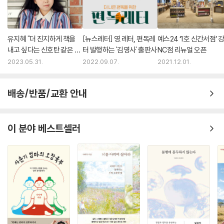
유지혜 "더 진지하게 책을
[뉴스레터] 영.레터, 편독레
예스24 ‘1호 신간서점’ 
내고 싶다는 신호탄 같은 의
터 발행하는 '김영사' 출판사
NC점 리뉴얼 오픈
미의 책"
2023.05.31.
2022.09.07.
2021.12.01.
배송/반품/교환 안내
이 분야 베스트셀러