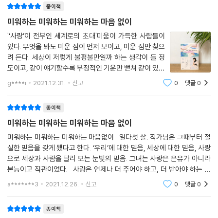
종이책
미워하는 미워하는 미워하는 마음 없이
'‘사랑’이 전부인 세계로의 초대'미움이 가득한 사람들이
있다. 무엇을 봐도 미운 점이 먼저 보이고, 미운 점만 찾으
려 든다. 세상이 저렇게 불평불만일까 하는 생각이 들 정
도이고, 같이 얘기할수록 부정적인 기운만 뻗쳐 같이 있기
싫을 정도이다. 사람의 마음은 매 한가지일거라 생각한다.
g****i
2021.12.31.
신고
0
댓글
0
누군가를 사랑하는 마음, 사랑하고 싶은 마음, 따뜻함을
함께 하고 싶은 마음 말이다. 그것
종이책
미워하는 미워하는 미워하는 마음 없이
미워하는 미워하는 미워하는 마음없이 열다섯 살. 작가님은 그때부터 절
실한 믿음을 갖게 됐다고 한다. ‘우리’에 대한 믿음, 세상에 대한 믿음, 사랑
으로 세상과 사람을 달리 보는 눈빛의 믿음. 그녀는 사랑은 은유가 아니라
본능이고 직관이었다. 사랑은 언제나 더 주어야 하고, 더 받아야 하는 것
그러므로 모두에게 공평하게 듬뿍 안겨주어야 하는 것이라는 말에 공감을
a*******3
2021.12.26.
신고
0
댓글
0
종이책