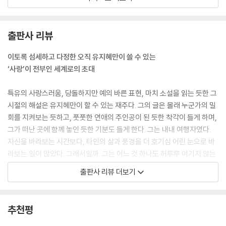
은. 연해서 탈이 날 리 없는 고요한 편안함이 있는 그런 날. 때마침 친구에
게서 연락이 왔다. “생일을 참 조용히 보내는 너. 오히려 생일 아닌 날들에
더 왁자지껄 행복한 너를 생각하며.” 밖을 나서니 특별한 날이 아닌 보통의
출판사 리뷰
날들이 끝없이 펼쳐져 있었다. 하얀색 도화지처럼 평범해서 눈부신 날들.
이유 없이도 축하해야 할 날들이.
이토록 섬세하고 다정한 오직 유지혜만이 쓸 수 있는
--- p.74, 「생일 아닌 날」 중에서
‘사랑’이 전부인 세계로의 초대
여행은 창문을 만드는 일이다. 내 안에 갇혀 있을 때도 밖을 볼 수 있게, 걸
특유의 사랑스러움, 당돌하지만 예의 바른 표현, 마치 소설을 읽는 듯한 그
음 없이도 걸을 수 있게 한다. 눈을 감았을 때도 보이는 경치를 만들기 위한
시절의 해설은 유지혜만이 할 수 있는 재주다. 그의 글은 몰래 누군가의 밀
작업이다. 많이 걸을수록 그 창문은 커지며, 견고해지고 그 안의 풍경은 내
회를 지켜보는 듯하고, 풋풋한 연애의 주인공이 된 듯한 착각이 들게 하며,
신체의 일부처럼 애틋해진다. 힘겨운 날에도, 벅찬 날에도 눈만 감으면 그
그가 떠난 곳에 함께 놓인 듯한 기분도 들게 한다. 그는 내내 여행자였다.
풍경이 눈앞에 펼쳐진다. 요즘 나는 눈을 감고 하루의 기분이 될 장면들을
자신을 바라보는 시간보다, 타인의 삶과 풍경을 더 호기심 어린 눈으로 바
자주 빌려온다.
라보는 일이 많았다. 그래서일까. 그는 어느 것 하나도 허투루 여기지 않는
--- p.118, 「기분을 꿔주는 은행」 중에서
다. 매년 다른 가을의 풍경, 자신을 채우는 책, 사랑하는 부모님, 지난 연인,
출판사 리뷰 더보기
낯선 찻집에서 만난 이름 모를 중년 사내들의 대화, 지독하게 귀여운 반려
나는 가끔 내가 태어나지 않은 곳에 대한 희한한 향수를 느낀다. 그처럼, 세
고양이…. 매사를 여행하듯 모든 것을 기꺼이 행복한 마음으로 흡수한다.
상의 손님이 되어 떠돌던 시절의 영향이다. 그리움이 심해지면 그의 책을
그는 이러한 모든 일상의 지속을 ‘사랑’이라고 부르기로 하고, 감사에 헤픈
추천평
펼쳐 위안을 얻는다. 그러다 더 이상 특별한 삶, 특별한 나를 갈구하지 않는
사람이 되기로 마음먹는다. 그렇게 한 해, 두 해 사랑을 차곡차곡 쌓으며 내
다. 그 시절은 그 자리에 두고, 평범한 오늘을 산다. 평범을 권태로 착각하