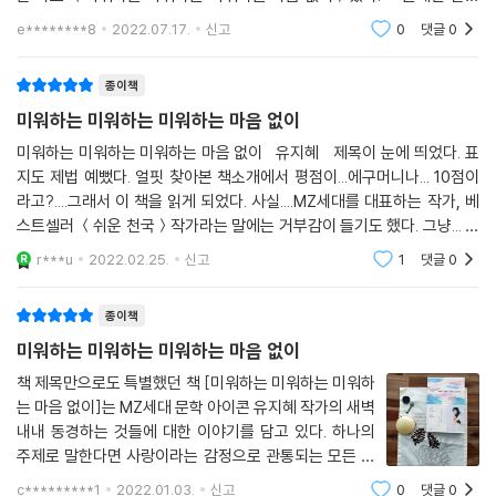
시 담아본다. 방해하지 않고, 소리 내지 않고, 그것은 주목을 바라지 않는
“
e********8
2022.07.17.
신고
0
댓글
0
것들의 아
열다섯 살. 그때부터 절실한 믿음을 갖게 됐다.
‘우리’에 대한 믿음, 세상에 대한 믿음,
종이책
사랑으로 세상과 사람을 달리 보는 눈빛의 믿음.
미워하는 미워하는 미워하는 마음 없이
내게 사랑은 은유가 아니라 본능이고 직관이었다.
미워하는 미워하는 미워하는 마음 없이 유지혜 제목이 눈에 띄었다. 표
”
지도 제법 예뻤다. 얼핏 찾아본 책소개에서 평점이...에구머니나... 10점이
라고?....그래서 이 책을 읽게 되었다. 사실....MZ세대를 대표하는 작가, 베
저자는 지난 책에서 ‘사랑해, 라는 말은 이미 들어봤다며 마다하는 사람은
스트셀러 ＜쉬운 천국＞작가라는 말에는 거부감이 들기도 했다. 그냥... 내
없는 것처럼’이라는 말로 첫 장을 열었다. 그의 연장선으로 사랑이란 언제
가 공감 못 하면.. 진짜 나는 옛날 사람인거 인증하는 셈일까봐 겁이 나기도
r***u
2022.02.25.
신고
1
댓글
0
나 더 주어야 하는 것, 더 받아야 하는 것, 그러므로 모두에게 공평하게 듬
뿍 안겨주어야 하는 것이라고 말하고 있다. 그는 온전히 ‘사랑을 쓰는 청
종이책
년’으로 자랐다. 그리고 이제 ‘사랑을 전파하는 어른’으로 이직을 노리고 있
다. 그의 소망은 단 하나, 이 책을 통해 사랑의 전파자가 늘어났으면 하는
미워하는 미워하는 미워하는 마음 없이
마음이다. 그의 경험을 통해 단언컨대, 사랑의 전망은 앞으로도 밝을 것이
책 제목만으로도 특별했던 책 [미워하는 미워하는 미워하
므로.
는 마음 없이]는 MZ세대 문학 아이콘 유지혜 작가의 새벽
내내 동경하는 것들에 대한 이야기를 담고 있다. 하나의
“
주제로 말한다면 사랑이라는 감정으로 관통되는 모든 것
이런 생각들을 쌓아가며 이 책을 썼다.
들에 대한 이야기다. 자신의 인생에서, 주변인들로부터,
c*********1
2022.01.03.
신고
0
댓글
0