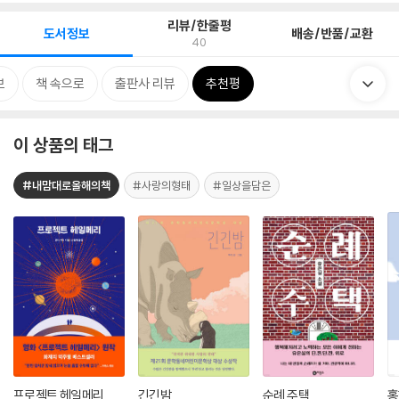
리뷰/한줄평
도서정보
배송/반품/교환
40
보
책 속으로
출판사 리뷰
추천평
이 상품의 태그
#내맘대로올해의책
#사랑의형태
#일상을담은
프로젝트 헤일메리
긴긴밤
순례 주택
홍