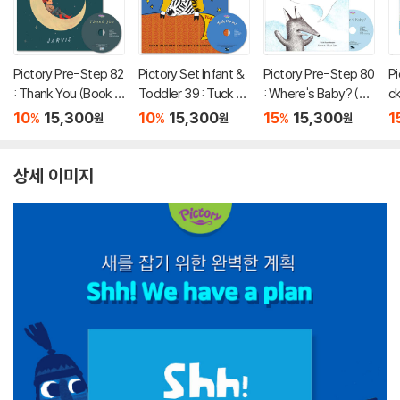
Pictory Pre-Step 82
Pictory Set Infant &
Pictory Pre-Step 80
Pi
: Thank You (Book +
Toddler 39 : Tuck M
: Where's Baby? (Bo
ck
CD)
e In! (Book + CD)
ok + CD)
ri
10
15,300
10
15,300
15
15,300
1
%
%
%
원
원
원
o
상세 이미지