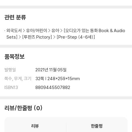
관련 분류
외국도서
유아/어린이
유아
[오디오가 있는 동화 Book & Audio
Sets]
[투판즈 Pictory]
[Pre-Step (4-6세)]
품목정보
발행일
2021년 11월 05일
쪽수, 무게, 크기
32쪽 | 248*259*15mm
ISBN13
8809445507882
리뷰/한줄평
0
리뷰
한줄평