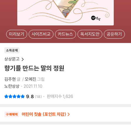
미리보기
사이즈비교
카드뉴스
독서지도안
공유하기
소득공제
상상문고
향기를 만드는 말의 정원
김주현
글
모예진
그림
노란상상
2021.11.10.
9.8
판매지수
1,626
18
어린이 칫솔 (포인트 차감)
구매혜택