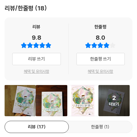
버린 제비꽃처럼요.
리뷰/한줄평
18
제비꽃은 오랫동안 혼자 살다 빈집을 청소하는 사람들이 버렸을 때 말의
정원에 오게 된 꽃이에요. 자신을 두고 떠난 할머니의 마지막 말이 크나큰
리뷰
한줄평
상처로 남아 입도 마음도 꾹 닫아버렸죠. 그런데 이 제비꽃의 마음을 연 사
9.8
8.0
람이 다름 아닌 준수였어요. 늦은 밤, 일하러 나간 할아버지를 기다리는 준
수의 모습을 보며 제비꽃은 애써 외면했던 예전 자신의 모습을 떠올리게
됩니다. 그리고 마음속에 꽉 가두었던 말들을 준수에게 하나둘 꺼내 놓습
리뷰 쓰기
한줄평 쓰기
니다. 준수 역시 제비꽃의 진심 어린 말에 마음을 열게 되죠. 둘은 서로를
통해 비로소 마음속 깊이 숨겨둔 말을 마주하며, 상처를 딛고 일어설 용기
혜택 및 유의사항
혜택 및 유의사항
를 얻게 된 것입니다.
쓸모없던 말이 근사한 향기를 만드는 거름으로!
2
내 안의 숨은 보석을 발견하는 시간
더보기
드디어 향수를 만드는 날이 됐어요. 준수는 설레는 마음으로 말의 정원을
찾습니다. “세상을 떠도는 말들아, 마음속에 숨어 있는 말들아. 벨리스 페
리뷰
17
한줄평
1
리니스, 벨리스 페리니스!” 검은 망토 아저씨의 힘찬 주문과 함께 준수의
고약한 말 냄새와 제비꽃의 달콤한 행복의 냄새가 한데 어우러지기 시작해