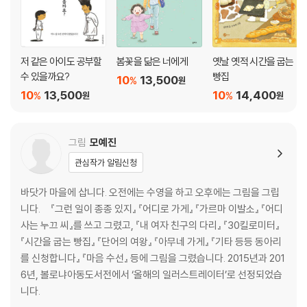
저 같은 아이도 공부할
봄꽃을 닮은 너에게
옛날 옛적 시간을 굽는
수 있을까요?
빵집
10
13,500
%
원
10
13,500
10
14,400
%
%
원
원
그림
모예진
관심작가 알림신청
바닷가 마을에 삽니다. 오전에는 수영을 하고 오후에는 그림을 그립
니다. 『그런 일이 종종 있지』 『어디로 가게』 『가르마 이발소』 『어디
사는 누끄 씨』를 쓰고 그렸고, 『내 여자 친구의 다리』 『30킬로미터』
『시간을 굽는 빵집』 『단어의 여왕』 『아무네 가게』 『기타 등등 동아리
를 신청합니다』 『마음 수선』 등에 그림을 그렸습니다. 2015년과 201
6년, 볼로냐아동도서전에서 ‘올해의 일러스트레이터’로 선정되었습
니다.