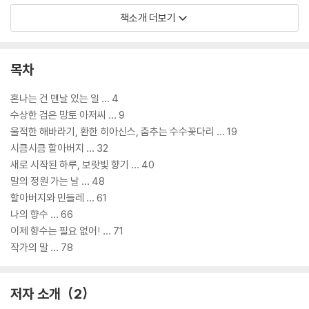
여느 때처럼 놀이터에 혼자 남아 놀고 있던 준수에게 검은 망토를 입은 한
책소개 더보기
아저씨가 말을 걸어옵니다. 준수에게서 자신이 찾던 아주 쾨쾨하고 축축한
말의 냄새가 난다고요. 게다가 말에서 나는 냄새를 모아 세상에 하나뿐인
특별한 향수를 만든다고 합니다. 준수는 ‘말 냄새 수집가’라 소개하는 이 수
목차
상한 아저씨의 말을 쉽게 믿을 순 없었지만, 왠지 모르게 호기심이 불쑥 샘
솟는 걸 느낍니다. 입 냄새, 발 냄새, 방귀 냄새는 들어봤어도 말 냄새는 태
혼나는 건 맨날 있는 일 … 4
어나 처음 들어보기 때문이죠. 정말 말 냄새라는 게 존재하는 걸까요? 말
수상한 검은 망토 아저씨 … 9
냄새를 가지고 어떤 특별한 향수를 만든다는 걸까요?
울적한 해바라기, 환한 히아신스, 춤추는 수수꽃다리 … 19
시큼시큼 할아버지 … 32
새로 시작된 하루, 보랏빛 향기 … 40
말의 정원 가는 날 … 48
할아버지와 민들레 … 61
나의 향수 … 66
이제 향수는 필요 없어! … 71
작가의 말 … 78
저자 소개
2