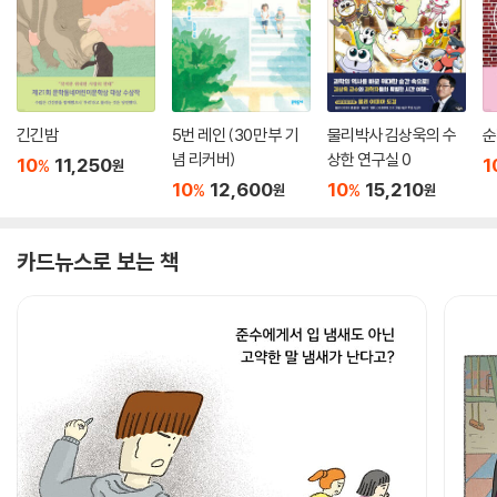
긴긴밤
5번 레인 (30만 부 기
물리박사 김상욱의 수
순
념 리커버)
상한 연구실 0
10
11,250
1
%
원
10
12,600
10
15,210
%
%
원
원
카드뉴스로 보는 책