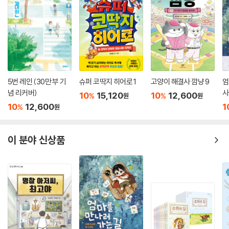
5번 레인 (30만 부 기
슈퍼 코딱지 히어로 1
고양이 해결사 깜냥 9
엄
념 리커버)
사
10
15,120
10
12,600
%
%
원
원
10
12,600
1
%
원
이 분야 신상품