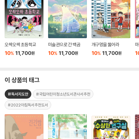
오싹오싹 초등학교
미술관으로 간 백곰
개구멍을 뚫어라
마
10
11,700
10
11,700
10
11,700
1
%
%
%
원
원
원
이 상품의 태그
#독서지도안
#국립어린이청소년도서관사서추천
#2022아침독서추천도서