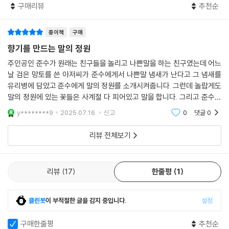
구매리뷰
추천순
요. 과연 준수의 말 냄새에서는 어떤 향기가 만들어졌을까요? 이 향기는 준
수에게 어떠한 변화를 가져다줄까요? 말의 정원에서 펼쳐지는 마법 같은
종이책
구매
이야기 속으로 풍덩 빠져 보세요. 책을 읽는 동안 여러분의 마음속에도 말
의 씨앗이 아름답게 꽃을 피울 거예요.
향기를 만드는 말의 정원
주인공인 준수가 원래는 친구들을 놀리고 나쁜말을 하는 친구였는데 어느
『시간을 굽는 빵집』 김주현 작가와 모예진 작가의 두 번째 작품, 『향기를
날 검은 망토를 쓴 아저씨가 준수에게서 나쁜말 냄새가 난다고 그 냄새를
만드는 말의 정원』은 어쩌면 쓸모없는 쓰레기가 되었을 말이 근사한 향기
유리병에 담았고 준수에게 말의 정원를 소개시켜줍니다. 그런데 놀랍게도
를 만드는 거름으로 거듭나는 과정을 그린 동화입니다. 준수와 그 주변 인
말의 정원에 있는 꽃들은 사계절 다 피어있고 말을 합니다. 그리고 준수에
물들의 이야기를 통해 우리가 평소 아무렇게나 내뱉던 말의 중요성을 다시
게 제비꽃을 주고 준수의 할아버지에게는 민들레를 줍니다. 나중에는 아저
y********9
2025.07.16.
신고
0
댓글
0
씨가 준수만의 향
되새겨 보며, 앞으로 매일 어떤 말을 하고, 어떤 말을 듣고, 어떤 말을 마음
에 심으며 살아갈지 생각해 보는 기회가 되었으면 합니다.
리뷰 전체보기
리뷰
17
한줄평
1
클린봇
이 부적절한 글을 감지 중입니다.
설정
구매한줄평
추천순