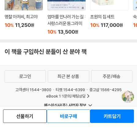
명찰 아저씨, 최고야
엄마를 만나러 가는 길 :
초원의 집 세트
숙
사랑스러운 동그라미
10
11,250
10
117,000
1
%
%
원
원
10
13,500
%
원
이 책을 구입하신 분들이 산 분야 책
로그인
최근 본 상품
주문/배송
고객센터 1544-3800
티켓 1544-6399
중고샵 1566-4295
eBook 1:1문의/채팅상담
예스이십사(주) 사업자 정보
이용약관
개인정보처리방침
청소년보호정책
선물하기
바로구매
카트담기
PC버전
회사소개
거래처관계자께
도서홍보
광고
Copyright © YES24 Corp. All Rights Reserved.