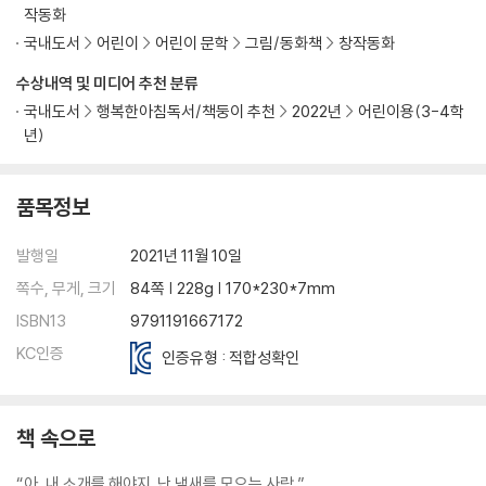
작동화
국내도서
어린이
어린이 문학
그림/동화책
창작동화
수상내역 및 미디어 추천 분류
국내도서
행복한아침독서/책둥이 추천
2022년
어린이용(3-4학
년)
품목정보
발행일
2021년 11월 10일
쪽수, 무게, 크기
84쪽 | 228g | 170*230*7mm
ISBN13
9791191667172
KC인증
인증유형 : 적합성확인
책 속으로
“아, 내 소개를 해야지. 난 냄새를 모으는 사람.”