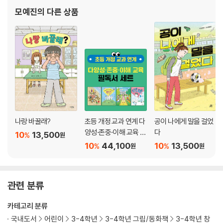
모예진
의 다른 상품
나랑 바꿀래?
초등 개정 교과 연계 다
공이 나에게 말을 걸었
양성·존중·이해 교육 필
다
10
13,500
%
원
독서 세트
10
44,100
10
13,500
%
%
원
원
관련 분류
카테고리 분류
국내도서
어린이
3-4학년
3-4학년 그림/동화책
3-4학년 창