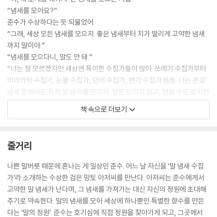
“냄새를 모아요?”
준수가 수상하다는 듯 되물었어.
“그래, 세상 모든 냄새를 모으지. 좋은 냄새부터 치가 떨리게 고약한 냄새
까지 말이야.”
“냄새를 모으다니, 말도 안 돼.”
“너는 잘 모르겠지만 세상엔 특이한 수집가들이 많아. 쓰레기 수집가부터
머리카락 수집가, 눈물 수집가, 단어 수집가, 변기 수집가 등등. 나는 온갖
냄새 중에서도 특히 말 냄새를 모으지. 말은 보이지 않고, 만질 수도 없지만
냄새를 풍기거든.”
책 속으로 더보기
--- pp. 12~13
준수는 계속 눈을 감고 더 깊게 숨을 들이마셨어. 그 따뜻한 느낌이 좋아서
줄거리
말이야.
검은 망토 아저씨가 빙긋 웃으며 준수에게 말했어.
나쁜 말버릇 때문에 혼나는 게 일상인 준수. 어느 날 자신을 ‘말 냄새 수집
“길에 버려진 강아지나 고양이를 데려와 키우는 사람들이 있잖니. 나도 버
가’라 소개하는 수상한 검은 망토 아저씨를 만난다. 아저씨는 준수에게서
려진 식물들을 데려와 키워. 유기 식물 구조라고 해야 할까? 여기 있는 꽃
고약한 말 냄새가 난다며, 그 냄새를 가져가는 대신 자신의 정원에 초대해
들은 모두 조금씩 아팠단다.”
주기로 약속한다. 말의 냄새를 모아 세상에 하나뿐인 특별한 향수를 만든
“꽃이 아파요?”
다는 ‘말의 정원’. 준수는 호기심에 직접 정원을 찾아가게 되고, 그곳에서