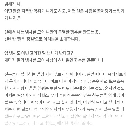
냄새가 나.
어떤 말은 지독한 악취가 나기도 하고, 어떤 말은 사람을 끌어당기는 향기
가 나지.”
말에서 나는 냄새를 모아 나만의 특별한 향수를 만드는 곳,
신비한 ‘말의 정원’으로 여러분을 초대합니다.
입 냄새도 아닌 고약한 말 냄새가 난다고?
게다가 말의 냄새를 모아 세상에 하나뿐인 향수를 만든다니!
친구들이 싫어하는 별명 지어 부르기가 취미이자, 말할 때마다 윽박지르기
가 특기인 아이가 있습니다. 바로 이 이야기의 주인공 준수예요. 뾰족뾰족
한 가시처럼 마음을 할퀴는 못된 말버릇 때문에 혼나는 것도, 혼자인 것도
이제는 일상이 되어 버렸죠. 우리 주변엔 준수와 같은 친구들을 쉽게 찾아
볼 수 있습니다. 짜증이 나서, 지고 싶지 않아서, 더 강해 보이고 싶어서, 이
제는 이런 말들이 너무 익숙해져서 아무렇지 않게 툭툭 가시 같은 말을 내
뱉는 친구들 말이에요. 그런데 무심코 내뱉었던 말에서 냄새가 난다면 어
떨까요? 그것도 아주 고약하고, 매캐한 냄새가 말이죠.