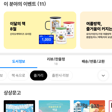
이 분야의 이벤트
11
리뷰/한줄평
도서정보
배송/반품/교환
18
보
책 속으로
줄거리
출판사 리뷰
상상문고