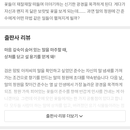
준수가 눈을 휘둥그레 뜨고 물었어.
꽃들이 재잘재잘 떠들며 이야기하는 신기한 광경을 목격하게 된다. 게다가
“상처받은 꽃들이지.”
자신과 왠지 꼭 닮은 보랏빛 꽃을 보게 되는데……. 과연 말의 정원에 간 준
“벌레들이 공격했어요?”
수에게 어떤 마법 같은 일들이 펼쳐지게 될까?
“벌레 말고 사람들한테 받은 상처였어.”
--- p. 25
출판사 리뷰
‘처음부터 좋은 향기를 만들면 될 걸 왜 어렵게 나쁜 냄새를 수집해서 섞는
마음 깊숙이 숨어 있는 말을 마주할 때,
거지?’
상처를 딛고 설 용기를 얻게 돼!
결국 궁금증을 참지 못하고 검은 망토 아저씨에게 물었어.
“아저씨, 그런데요…….”
검은 망토 아저씨의 말을 확인하고 싶었던 준수는 자신의 말 냄새를 가져
검은 망토 아저씨는 준수의 생각을 읽은 듯 싱긋 웃으며 냉큼 대답했지.
가는 조건으로 향기를 만드는 말의 정원에 초대를 약속받습니다. 다음 날,
“단지 좋은 냄새만으로는 이런 깊은 향기를 만들 수 없어. 좋은 냄새는 그
말의 정원을 찾아간 준수는 열 살 인생에서 가장 놀라운 광경을 목격하게
냥 좋은 냄새일 뿐이지.”
되죠. 정원 가득 피어있는 꽃들이 준수를 향해 반갑게 인사를 건네는 게 아
검은 망토 아저씨는 콧수염을 살살 만지며 곰곰이 생각하듯 말했어.
니겠어요. 그런데 이곳에 모인 꽃들에게는 한 가지 공통점이 있다고 합니
“여기서 만드는 향기는 나쁜 냄새를 잠깐 덮어 버리는 그런 게 아니야. 흠,
다. 모두들 사람이 하는 말에 상처를 입고, 버려졌던 유기 식물들이라는 점
어떻게 말할까……. 그래! 거름 같은 거지. 거름을 어떻게 만드는 줄 아니?”
이죠. 사실 사람의 마음도 꽃과 같아요. 고약하고 지독한 말을 들으면 마음
--- pp. 57~58
출판사 리뷰 더보기
은 금세 시들어 버립니다. 더구나 한 번 시든 마음이 다시 피어나기까지 얼
마나 오랜 시간과 많은 노력이 필요할지 알 수 없죠. 마치 입을 꾹 다물어