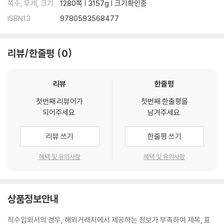
쪽수, 무게, 크기
1280쪽 | 3157g | 크기확인중
ISBN13
9780593568477
리뷰/한줄평
0
리뷰
한줄평
첫번째 리뷰어가
첫번째 한줄평을
되어주세요.
남겨주세요.
리뷰 쓰기
한줄평 쓰기
혜택 및 유의사항
혜택 및 유의사항
상품정보안내
직수입외서의 경우, 해외거래처에서 제공하는 정보가 부족하여 제목, 표