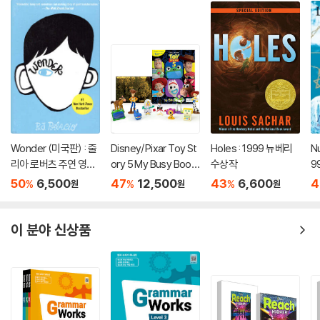
Wonder (미국판) : 줄
Disney/Pixar Toy St
Holes : 1999 뉴베리
Nu
리아 로버츠 주연 영화
ory 5 My Busy Book
수상작
9
'원더' 원작 소설
s
50
6,500
47
12,500
43
6,600
4
%
%
%
원
원
원
이 분야 신상품