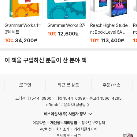
Grammar Works 1~
Grammar Works 3권
Reach Higher Stude
R
3권 세트
nt Book Level 6A +
nt
10
12,600
%
원
Reach Higher Work
R
10
34,200
10
113,400
1
%
%
원
원
book Level 6A 세트
b
이 책을 구입하신 분들이 산 분야 책
로그인
최근 본 상품
주문/배송
고객센터 1544-3800
티켓 1544-6399
중고샵 1566-4295
eBook 1:1문의/채팅상담
예스이십사(주) 사업자 정보
이용약관
개인정보처리방침
청소년보호정책
PC버전
회사소개
거래처관계자께
도서홍보
광고