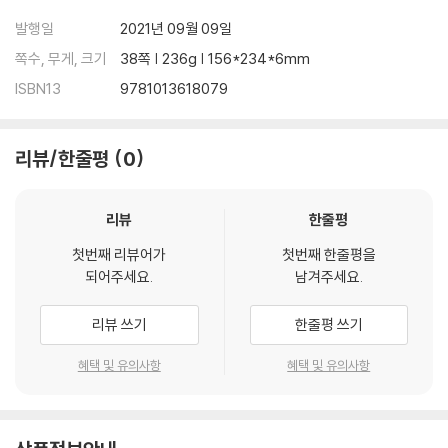
발행일
2021년 09월 09일
쪽수, 무게, 크기
38쪽 | 236g | 156*234*6mm
ISBN13
9781013618079
리뷰/한줄평
0
리뷰
한줄평
첫번째 리뷰어가
첫번째 한줄평을
되어주세요.
남겨주세요.
리뷰 쓰기
한줄평 쓰기
혜택 및 유의사항
혜택 및 유의사항