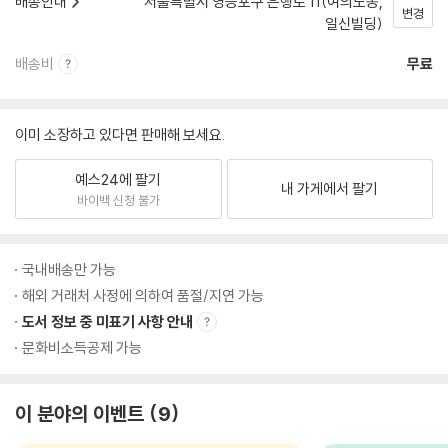
배송안내
서울특별시 영등포구 은행로 11(여의도동,
변경
일신빌딩)
배송비
무료
이미 소장하고 있다면 판매해 보세요.
예스24에 팔기
내 가게에서 팔기
바이백 신청 불가
국내배송만 가능
해외 거래처 사정에 의하여 품절/지연 가능
도서 정보 중 미표기 사항 안내
문화비소득공제 가능
이 분야의 이벤트
9