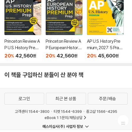
Princeton Review A
Princeton Review A
AP U.S. History Pre
P U.S. History Premi
P European History
mium, 2027: 5 Practi
um Prep, 26th Editio
Premium Prep, 25th
ce Tests + Compre
20
42,560
20
42,560
20
45,600
%
%
%
원
원
원
n: 6 Practice Tests
Edition: 6 Practice T
hensive Review + O
+ Digital Practice On
ests + Digital Practi
nline Practice
line + Content Revie
ce Online + Content
이 책을 구입하신 분들이 산 분야 책
w
Review
로그인
최근 본 상품
주문/배송
고객센터 1544-3800
티켓 1544-6399
중고샵 1566-4295
eBook 1:1문의/채팅상담
예스이십사(주) 사업자 정보