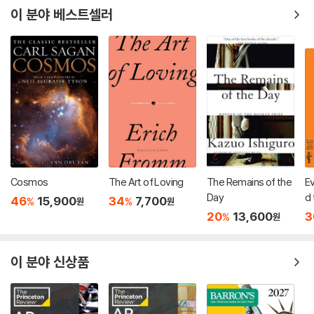
이 분야 베스트셀러
Cosmos
The Art of Loving
The Remains of the
E
Day
d 
46
15,900
34
7,700
%
%
원
원
in
20
13,600
3
%
원
oo
e
S
이 분야 신상품