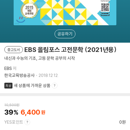
공유하기
EBS 올림포스 고전문학 (2021년용)
중고도서
내신과 수능의 기초, 고등 문학 공부의 시작
EBS
저
한국교육방송공사
2018.12.12.
새 상품에 가까운 상품
최상
10,500
원
39
6,400
YES포인트
0원