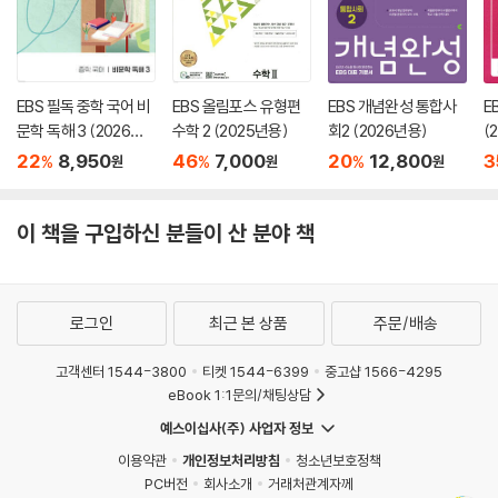
EBS 필독 중학 국어 비
EBS 올림포스 유형편
EBS 개념완성 통합사
E
문학 독해 3 (2026년
수학 2 (2025년용)
회2 (2026년용)
(
용)
22
8,950
46
7,000
20
12,800
3
%
%
%
원
원
원
이 책을 구입하신 분들이 산 분야 책
로그인
최근 본 상품
주문/배송
고객센터 1544-3800
티켓 1544-6399
중고샵 1566-4295
eBook 1:1문의/채팅상담
예스이십사(주) 사업자 정보
이용약관
개인정보처리방침
청소년보호정책
PC버전
회사소개
거래처관계자께