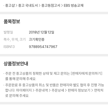
5. 고전 수필
중고샵
중고 국내도서
중고등참고서
EBS 방송교재
실전 문제 01
실전 문제 02
품목정보
III. 조선 시대의 문학
★ 조선 시대의 문학사
발행일
2018년 12월 12일
1. 악장과 언해, 한시
쪽수, 무게, 크기
크기확인중
2. 시조
ISBN13
9788954747967
3. 가사
4. 잡가와 민요, 무가
5. 한문 소설
상품정보안내
6. 국문 소설
7. 판소리
주문 전 중고상품의 정확한 상태 및 재고 문의는 [판매자에게 문의하기]
8. 고전 수필
를 통해 문의해 주세요.
9. 민속극과 가면극
주문완료 후 중고상품의 취소 및 반품은 판매자와 별도 협의 후 진행 가능
실전 문제 01
합니다. 마이페이지 > 주문내역 > 주문상세 > 판매자 정보보기 > 연락처
실전 문제 02
로 문의해 주세요.
실전 문제 03
실전 문제 04