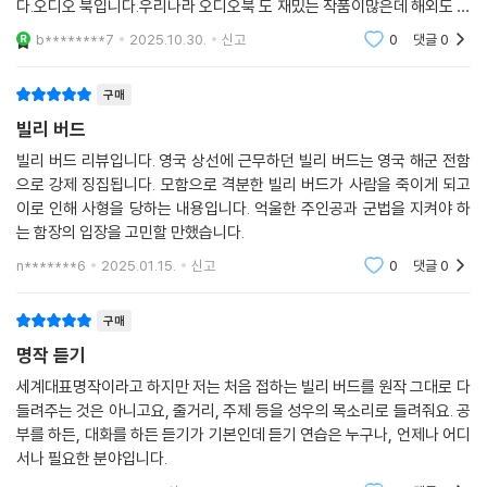
다.오디오 북입니다.우리나라 오디오북 도 재밌는 작품이많은데 해외도 마
찬가지 에요.
b********7
2025.10.30.
신고
0
댓글
0
구매
빌리 버드
빌리 버드 리뷰입니다. 영국 상선에 근무하던 빌리 버드는 영국 해군 전함
으로 강제 징집됩니다. 모함으로 격분한 빌리 버드가 사람을 죽이게 되고
이로 인해 사형을 당하는 내용입니다. 억울한 주인공과 군법을 지켜야 하
는 함장의 입장을 고민할 만했습니다.
n*******6
2025.01.15.
신고
0
댓글
0
구매
명작 듣기
세계대표명작이라고 하지만 저는 처음 접하는 빌리 버드를 원작 그대로 다
들려주는 것은 아니고요, 줄거리, 주제 등을 성우의 목소리로 들려줘요. 공
부를 하든, 대화를 하든 듣기가 기본인데 듣기 연습은 누구나, 언제나 어디
서나 필요한 분야입니다.