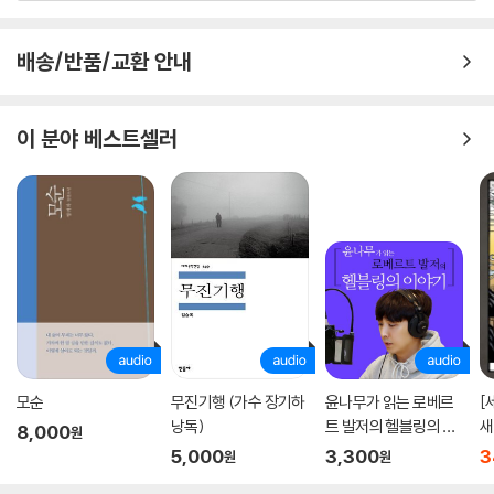
배송/반품/교환 안내
이 분야 베스트셀러
모순
무진기행 (가수 장기하
윤나무가 읽는 로베르
[
낭독)
트 발저의 헬블링의 이
새
8,000
원
야기
5,000
3,300
3
원
원