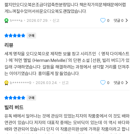
짧지만오디오북은조금더압축한분량입니다.책은작가의문체때문에어렵
게느껴질수있어서쉬운오디오북도괜찮았습니다.
h****a
2026.07.29.
신고
0
댓글
0
구매
리뷰
세계 명작을 오디오북으로 제작한 보물 창고 시리즈인 ＜명작 다이제스트
＞에 '허먼 멜빌 (Herman Melville)'의 단편 소설 [선원, 빌리 버드]가 있
길래 구매하였습니다. 갈등을 해결하려는 과정에서 생각할 거리를 던져주
는 이야기였습니다. 흥미롭게 잘 들었습니다.
b********9
2026.03.24.
신고
0
댓글
0
구매
빌리 버드
유독 배에서 일어나는 것에 관심이 있었는지자의 작품중에서 이 것도 배와
연관이 있습니다.저자의 대표작 중에는 모비딕이 있는데 이 역시 바다와
배와 연관되어 있습니다.단지 이 작품은미완성에 가까운 작품이라고 합니