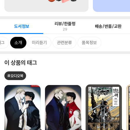
리뷰/한줄평
도서정보
배송/반품/교환
29
태그
소개
미리듣기
관련분류
품목정보
이 상품의 태그
#오디오북