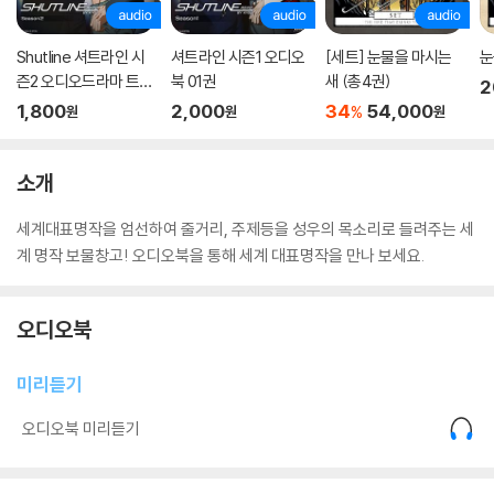
Shutline 셔트라인 시
셔트라인 시즌1 오디오
[세트] 눈물을 마시는
눈
즌2 오디오드라마 트랙
북 01권
새 (총4권)
2
01
1,800
2,000
34
54,000
%
원
원
원
소개
세계대표명작을 엄선하여 줄거리, 주제등을 성우의 목소리로 들려주는 세
계 명작 보물창고! 오디오북을 통해 세계 대표명작을 만나 보세요.
오디오북
미리듣기
오디오북 미리듣기