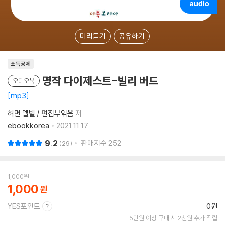
미리듣기
공유하기
소득공제
명작 다이제스트-빌리 버드
오디오북
mp3
허먼 멜빌 / 편집부엮음
저
ebookkorea
2021.11.17.
9.2
판매지수
252
29
1,000
원
1,000
YES포인트
0원
5만원 이상 구매 시 2천원 추가 적립