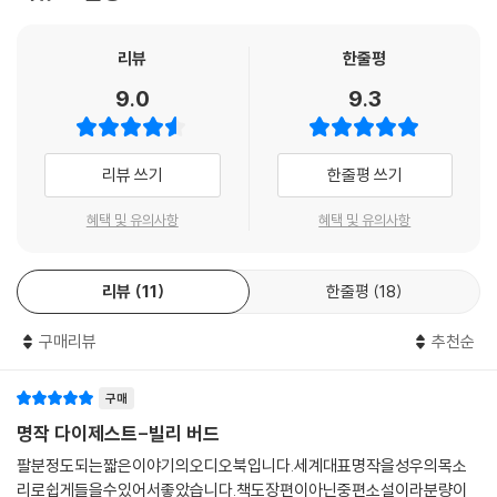
리뷰
한줄평
9.0
9.3
리뷰 쓰기
한줄평 쓰기
혜택 및 유의사항
혜택 및 유의사항
리뷰
11
한줄평
18
구매리뷰
추천순
구매
명작 다이제스트-빌리 버드
팔분정도되는짧은이야기의오디오북입니다.세계대표명작을성우의목소
리로쉽게들을수있어서좋았습니다.책도장편이아닌중편소설이라분량이