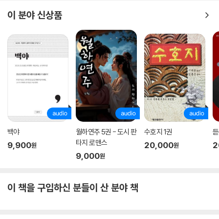
이 분야 신상품
백야
월하연주 5권 - 도시 판
수호지 1권
듣
타지 로맨스
9,900
20,000
2
원
원
9,000
원
이 책을 구입하신 분들이 산 분야 책