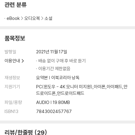
관련 분류
eBook
오디오북
소설
품목정보
발행일
2021년 11월 17일
이용안내
배송 없이 구매 후 바로 듣기
이용기간 제한없음
재생정보
요약본 | 이북코리아 낭독
지원기기
PC(윈도우 - 4K 모니터 미지원),아이폰,아이패드,안
드로이드폰,안드로이드패드
파일/용량
AUDIO | 19.80MB
ISBN13
7843002457767
리뷰/한줄평
29