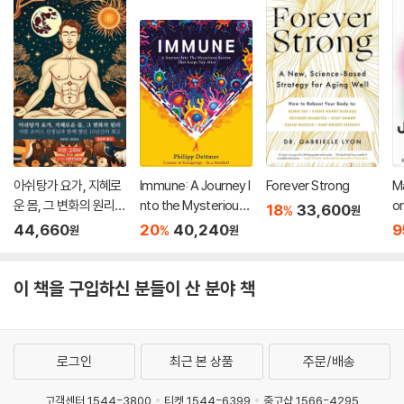
아쉬탕가 요가, 지혜로
Immune: A Journey I
Forever Strong
Ma
운 몸, 그 변화의 원리:
nto the Mysterious
or
18
33,600
%
원
&#49
System That Keeps
d 
44,660
20
40,240
9
%
원
원
You Alive
f
o
이 책을 구입하신 분들이 산 분야 책
로그인
최근 본 상품
주문/배송
고객센터 1544-3800
티켓 1544-6399
중고샵 1566-4295