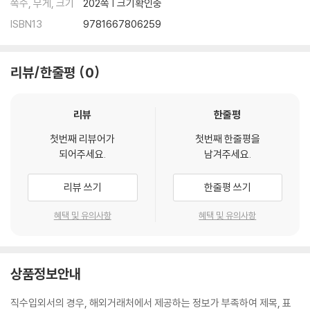
쪽수, 무게, 크기
202쪽 | 크기확인중
ISBN13
9781667806259
리뷰/한줄평
0
리뷰
한줄평
첫번째 리뷰어가
첫번째 한줄평을
되어주세요.
남겨주세요.
리뷰 쓰기
한줄평 쓰기
혜택 및 유의사항
혜택 및 유의사항
상품정보안내
직수입외서의 경우, 해외거래처에서 제공하는 정보가 부족하여 제목, 표