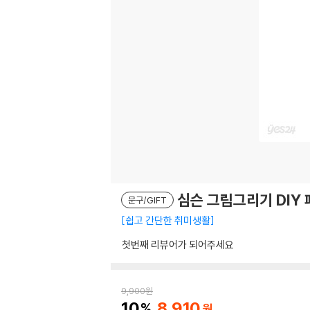
심슨 그림그리기 DIY 
문구/GIFT
쉽고 간단한 취미생활
첫번째 리뷰어가 되어주세요
9,900
원
10
8,910