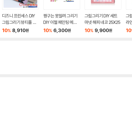
디즈니 프린세스 DIY
짱구는 못말려 그리기
그림그리기 DIY 세트
그림
그림그리기 뷰티풀 쟈
DIY 이젤 페인팅 메모
마넷 해피 네코 25X25
라
스민 25X25
장 10X15
렌즈
10
8,910
10
6,300
10
9,900
10
%
%
%
원
원
원