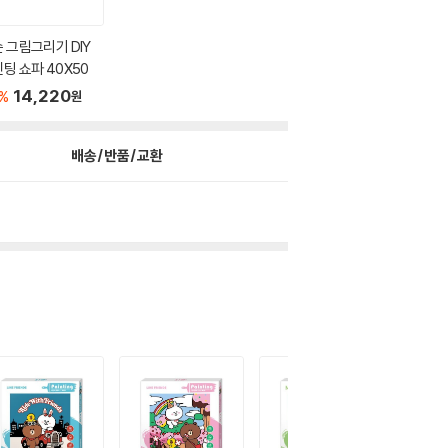
 그림그리기 DIY
팅 쇼파 40X50
14,220
%
원
배송/반품/교환