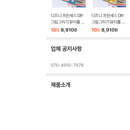
디즈니 프린세스 DIY
디즈니 프린세스 DIY
그림그리기 뷰티풀 에
그림그리기 뷰티풀 벨
리얼 25X25
25X25
10
8,910
10
8,910
%
%
원
원
업체 공지사항
070-4010-7978
제품소개