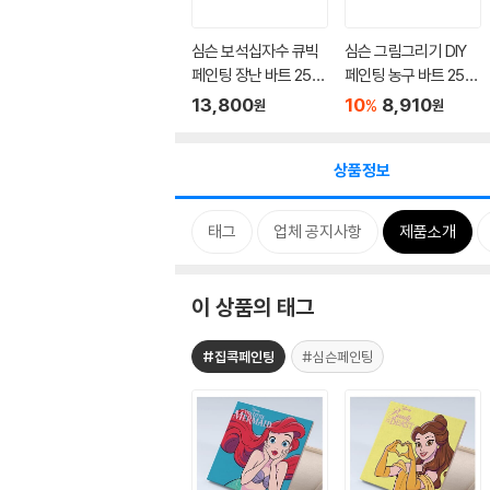
심슨 보석십자수 큐빅
심슨 그림그리기 DIY
페인팅 장난 바트 25X
페인팅 농구 바트 25X
25
25
13,800
10
8,910
%
원
원
상품정보
태그
업체 공지사항
제품소개
이 상품의 태그
#집콕페인팅
#심슨페인팅