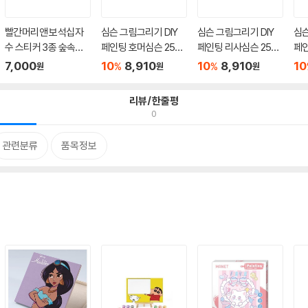
빨간머리앤 보석십자
심슨 그림그리기 DIY
심슨 그림그리기 DIY
심슨
수 스티커 3종 숲속의
페인팅 호머심슨 25X2
페인팅 리사심슨 25X2
페인
요정 1...
5
5
7,000
10
8,910
10
8,910
10
%
%
원
원
원
리뷰/한줄평
0
관련분류
품목정보