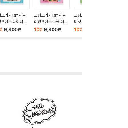
그리기 DIY 세트
그림그리기 DIY 세트
그림그리기 DIY 세트
해리포터
인프렌즈 라이더 프
라인프렌즈 스윗 레인
마넷 선플라워 시바프
DIY 페
 25X25
보우 25X25
렌즈 25X25
성 40X
9,900
10
9,900
10
9,900
10
1
%
%
%
%
원
원
원