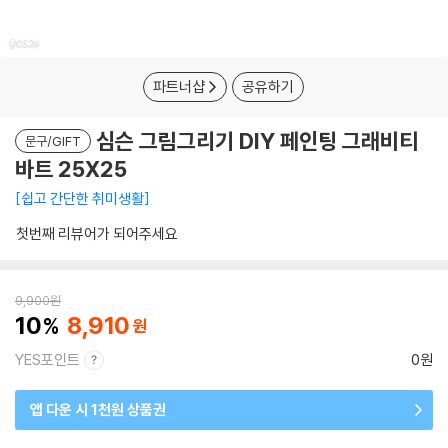
파트너샵
공유하기
심슨 그림그리기 DIY 페인팅 그래비티
문구/GIFT
바트 25X25
쉽고 간단한 취미생활
첫번째 리뷰어가 되어주세요
9,900
원
10
8,910
YES포인트
0원
앱 다운 시 1천원 상품권