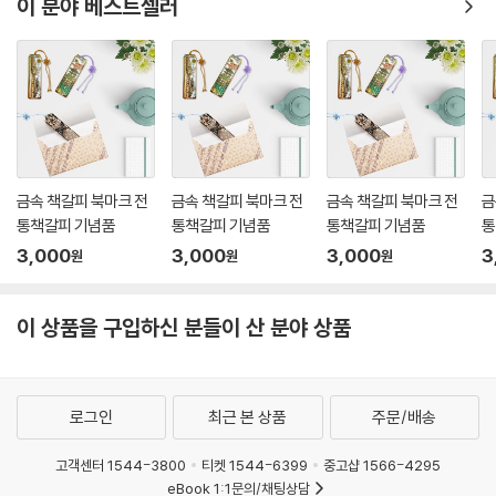
이 분야 베스트셀러
금속 책갈피 북마크 전
금속 책갈피 북마크 전
금속 책갈피 북마크 전
금
통책갈피 기념품
통책갈피 기념품
통책갈피 기념품
통
3,000
3,000
3,000
3
원
원
원
이 상품을 구입하신 분들이 산 분야 상품
로그인
최근 본 상품
주문/배송
고객센터 1544-3800
티켓 1544-6399
중고샵 1566-4295
eBook 1:1문의/채팅상담