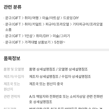
관련 분류
문구/GIFT
취미/여행
미술/아트샵
드로잉 DIY
문구/GIFT
취미/키덜트
피규어/프라모델
기타피규어/프라모델
소품
문구/GIFT
1인샵
취미/DIY
미술/그리기
문구/GIFT
가격대별 상품보기
5천원~
품목정보
품명 및 모델명
품명:상세설명참조 / 모델명:상세설명참조
제조자/수입자
제조자:상세설명참조 / 수입자:상세설명참조
제조국 또는
제조국 또는 원산지:중국
원산지
관련 연락처
A/S 책임자와 전화번호 또는 소비자상담 관련 전화번
호:상세설명참조