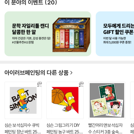
이 분야의 이벤트
20
아이러브페인팅
의 다른 상품
심슨 보석십자수 큐빅
심슨 그림그리기 DIY
빨간머리앤 보석십자
심
페인팅 장난 바트 25X
페인팅 농구 바트 25X
수 스티커 3종 숲속의
페인팅 