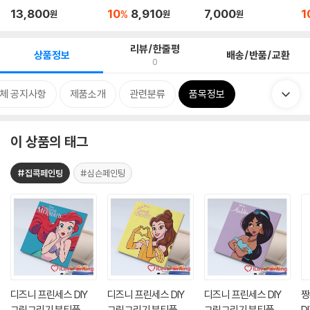
25
25
요정 1...
5
13,800
10
8,910
7,000
1
%
원
원
원
리뷰/한줄평
상품정보
배송/반품/교환
0
체 공지사항
제품소개
관련분류
품목정보
이 상품의 태그
#집콕페인팅
#심슨페인팅
디즈니 프린세스 DIY
디즈니 프린세스 DIY
디즈니 프린세스 DIY
짱
그림그리기 뷰티풀 에
그림그리기 뷰티풀 벨
그림그리기 뷰티풀 쟈
D