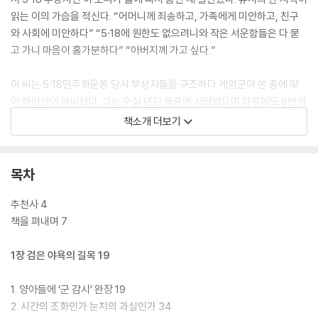
읽는 이의 가슴을 적신다. “어머니께 죄송하고, 가족에게 미안하고, 친구
와 사회에 미안하다” “5·18에 원한도 없으려니와 작은 서운함들은 다 묻
고 가니 마음이 홀가분하다” “아버지께 가고 싶다.”
이 씨는 5·18민주화운동 당시 부상자들을 구조하다 계엄군이 쏜 총에 맞
아 하반신이 마비됐다. 그는 수십 년간 통증에 시달렸으며 하루에도 6번씩
통증 완화 주사를 맞아온 것으로 알려졌다. 그는 1988년 국회 광주 특위
책소개 더보기
청문회와 1995년 검찰 조사, 2019년 5월 13일 전두환 사자명예훼손 혐
의 1심 재판에서 증인으로 출석했다. 재판에서 헬기 사격으로 어깨에 관통
상을 입은 여학생을 구조해 적십자병원으로 이송했다고 증언했다.
목차
그러나 전두환 씨는 5·18과 자신의 관련성에 대해 모든 것을 부인했다. 5·1
추천사 4
8의 주역이었던 그가 사과 한 마디 남기지 않고 세상을 떠나기 하루 전, 공
책을 펴내며 7
교롭게도 그의 ‘회고록’에 대항한 책 『전두환의 광주폭동이라니요?』(심미
안)가 출간됐다. 생전의 전두환 회고록을 정면으로 겨냥한 책의 냉철한 질
1장 검은 야욕의 길목 19
문은 이제 당사자의 답변을 들을 수 없지만, 살아남은 자들의 무거운 멍에
에서 무엇을 덜고 무엇을 보태는 것이 진실인지를 조목조목 분별해 준다.
1. 양아들에 ‘군 감시’ 완장 19
2. 시간의 조화인가 눈치의 과실인가 34