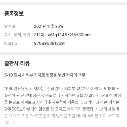
5월 19일 160
품목정보
‘보안사 광주분실’ 만들다 160
매 격일 국방부회의, 누가 주도했나 163
발행일
2021년 11월 26일
“계엄사가 선무공작했어요” 164
5월 20일 169
쪽수, 무게, 크기
312쪽 | 461g | 145*216*30mm
“조기 진압, 조기 진압” 외운 사람은 170
ISBN13
9788963813691
작은 별, 큰 별을 치다 171
5월 21일 172
자위권 발동 ‘중심자’는 173
출판사 리뷰
자위권 보유 담화문도 보안사 작품 176
“전 각하, 자위권 발동 강조” 176
5·18 당시 사회부 기자로 현장을 누빈 저자의 책무
5월 22일 179
언론사 대표들에 「광주사태」 특강하며 겁박 179
1980년 5월 당시 저자는 [전남일보] 사회부 4년차 기자였다. 5·18의 도
집단사격 공수부대장에 격려금 100만 원 183
화선이 된 전남대 정문 앞 충돌부터 시작하여 5월 27일까지 5·18 전 과정
이철승한테 “전북 지켜 달라” 184
을 눈으로 지켜보고 자신의 취재수첩에 기록했다. 그러나 그가 쓴 기사는
5월 23일 185
광주505보안부대의 검열로 한 글자도 게재되지 못했다. 41년의 세월 동
각하께서 2군사 진압계획 “Good idea” 185
안 그가 지고 온 ‘쓰지 못한 죄’의 멍에를 조금이나마 부려본 것이 바로 이
친필 메모 ‘공수부대 사기 죽이지 마’ 187
책이다.