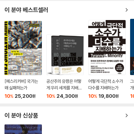
2. 활자의 폭동-언론공작 224
이 책은 그에 대한 답을 찾아가는 과정의 한 결집문이다. 이 글은 전두환을
이 분야 베스트셀러
보도검열단에 끼어들어 수장 노릇 224
전문으로 취급한다. 그야말로 ‘전두환의 5·18’이다. 먼 시간 속에 묻혀 있는
언론을 ‘좋은 친구’로 229
전두환, 감추어 둔 전두환, 조작과 미화로 원형이 훼손된 전두환, 대리인을
‘폭동’ 프레임의 부역자 신세 231
운용하는 전두환, ‘해놓고’ ‘안 했다’고 우기는 전두환, 기록 속 미발견 전두
‘3트랙 전법’ 구사 241
환 등을 낱낱이 끄집어내고, 여기저기 흩어져 낱개의 기록으로 잠자는 전
펜을 빼앗긴 광주 247
두환도 모아 온다.
5·18 전에도 광주의 펜 압박 247
신문에는 ‘광주’가 없었다 250
‘전두환의 5·17 사전모의 행적’과 ‘전두환의 5·18 행적’을 온전히 들추어냄
‘검열 받지 않는 신문’ 때문에 방송도 죽어 253
으로써 그를 원래의 중심자의 위치에 되돌려 놓는 것이 이 글의 중요한 임
제작거부 “단 하루라도 속죄하자” 255
무다. 두 사건의 행적을 축으로 그가 ‘5·18 총사령관’임을, 나아가 5·18은
방송공작 목표 ‘광주 고립화’ 257
광주 사람들의 폭동이 아니라 ‘전두환의 광주폭동’임을 증명하는 것이 이
[예스리커버] 국가는
공산주의 유령은 어떻
어떻게 극단적 소수가
그
다시 죽은 광주 언론 261
글의 2대 목표다. 부동(不動)의 증거에 탄탄한 분석과 논증을 물리고 있으
왜 실패하는가
게 우리 세계를 지배하
다수를 지배하는가
개
‘5·18 족쇄’ 9년 만에 풀려 262
므로 이 책을 통해 5월 진실이 ‘전두환의 5·17 내란’으로, ‘전두환의 5·18
는가? 상,하 세트
10
25,200
10
24,300
10
19,800
1
%
%
%
원
원
원
3. 지역감정의 폭동-유언비어공작 264
내란’으로 새롭게 태어나는 것이다. 그러니까 이 책은 ‘전두환 회고록’의 대
4. 군중심리의 폭동-선동공작 273
항 기록이다.
5. 사복의 폭동-편의대공작 285
이 분야 신상품
맺는말_ ‘5·18’은 그러므로 ‘전두환의 광주폭동’ 303
전두환은 과거, 5·18은 현재