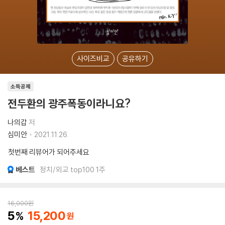
사이즈비교
공유하기
소득공제
전두환의 광주폭동이라니요?
나의갑
저
심미안
2021.11.26.
첫번째 리뷰어가 되어주세요
베스트
정치/외교 top100 1주
16,000
원
5
15,200