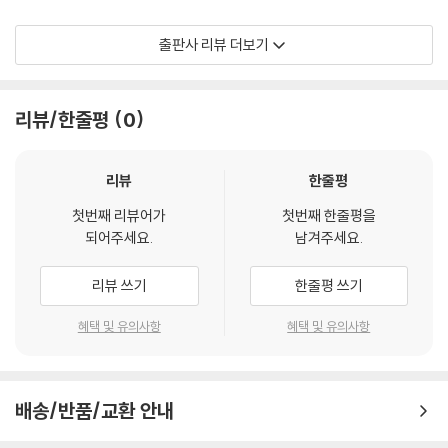
5월 24일 188
대통령은 투입되었나 188
“현지 신문 전남일보와 전남매일신문은 ‘검열받지 않는 신문’을 만들다 광
출판사 리뷰 더보기
별 셋, 보안사령관실의 은밀한 만남 191
주 505보안부대에 들통나 5월 21일자부터 윤전기를 돌리지 못했습니다.
5월 25일 192
광주지역 방송(4개)도 KBS만 살려 놓고 20일 밤부터 강제로 ‘소리’를 중
광주 최후의 날 ‘폭도소탕작전’ 결정자는 192
단시켰지요. 21일로 ‘5·18 재갈’이 풀린 서울지역 등 전국의 언론은 억지로
리뷰/한줄평
0
미국 비밀전문 “육군 실력자, 군사행동 결론” 194
펜을 들어 ‘폭도’를 쓰고, 혹은 ‘폭동’으로 내몰았습니다. 생각할수록 그건
5월 26일 196
족쇄를 채워 두었다가 일제히 풀어 준 것이나 폭동의 발명이나 전두환 보
무력진압 하루 전 계엄군에 6300만 원·소 7마리 197
안사의 ‘기획된 언론공작’이었습니다.”
리뷰
한줄평
감청활동 강화, 역쿠데타 두려웠나 197
첫번째 리뷰어가
첫번째 한줄평을
5월 27일 200
공교롭게도 그가 광주광역시 5·18진실규명지원단 자문관을 맡고 있던 20
되어주세요.
남겨주세요.
점령군처럼 왔다 200
17년 4월, ‘전두환 회고록’이 나왔다. 그는 시장 명의의 반박 성명서를 쓰
피 흘리는 광주 틈타 국보위 설치 201
면서 회고록에 속을 수도, 말려들 수도, 오래된 미래로 가면 참말이 될 수도
리뷰 쓰기
한줄평 쓰기
맺는말_ 그러므로 ‘5·18 총사령관’은 ‘전두환 보안사령관’ 205
있겠다는 생각을 했다. “5·18 총책임자는 전두환”, 말은 그렇게들 하지만,
정작 전두환을 책임의 중심 자리에 꽂아 두고 5·18 행적 등을 대상화해 들
혜택 및 유의사항
혜택 및 유의사항
5장 무엇이 ‘광주폭동’인가 215
여다본 기록은 찾기가 쉽지 않다. 그만큼 ‘전두환 공부’가 덜 되어 있기 때
문이라고 그는 판단했다.
1. 시위진압의 ‘폭동성’ 217
배송/반품/교환 안내
대법원 “공수부대가 폭동했다” 판결 217
전두환을 전문으로 다룬 ‘전두환의 5·18’
몸이 ‘폭동’을 기록하다 219