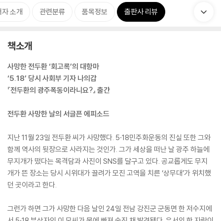
저자 소개
관련분류
품목정보
출판사 리뷰
책소개
사망한 전두환 ‘회고록’의 대항마
‘5.18’ 당시 사회부 기자 나의갑
『전두환의 광주폭동이라니요?』 출간
전두환 사망한 날의 서글픈 에피소드
지난 11월 23일 전두환 씨가 사망했다. 5·18민주화운동의 진실 또한 그와
함께 역사의 뒷장으로 사라지는 것인가. 그가 세상을 떠난 날 광주 하늘에
무지개가 떴다는 목격담과 사진이 SNS를 달구고 있다. 공교롭게도 무지
개가 뜬 장소는 당시 시위대가 끌려가 모진 고역을 치른 ‘상무대’가 위치했
던 곳이라고 한다.
그런가 하면 그가 사망한 다음 날인 24일 전남 강진군 군동면 한 저수지에
서 5·18 부상자인 이 모씨가 물에 빠져 숨진 채 발견됐다. 유서의 한 자락이