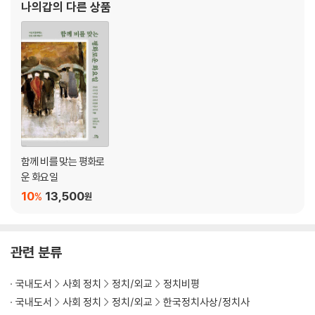
나의갑
의 다른 상품
3. 국무회의장 등 출입하며 정권강탈 모의 103
8년 『월간
4. ‘시국수습방안’은 ‘5·17내란계획’ 115
보안사 정보처장에 ‘쿠데타 시나리오’ 주문 117
양수겸장으로 대통령 재가 받아 120
5. 청와대 갔다 오다 “오늘 밤 10시 전원 검거” 지시 127
6. 포고령 10호 디자이너는 128
7. 보안사가 쓴 ‘대통령 담화문’ 131
맺는말 132
함께 비를 맞는 평화로
4장 전두환의 5·18내란 행적 137
운 화요일
10
13,500
%
1. 5·18 이전 144
원
‘폭동진압훈련’ 최후 명령자는 144
군부대 이동 명령, 계엄사령관 맞나 146
2. 5·18 기간 149
관련 분류
5월 18일 149
오찬모임, 낮밥만 먹었을까 154
국내도서
사회 정치
정치/외교
정치비평
공수부대의 광주 폭행, 부마의 추억인가 156
국내도서
사회 정치
정치/외교
한국정치사상/정치사
미국에 ‘광주’ 일일정보 제공 158