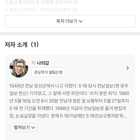
3. 유신 죽자마자 ‘5·16혁명’ 공부시켜 39
4. 합동수사본부는 제2의 보안사령부 46
5. 쿠데타의 시작 12·12 52
목차 더보기
맺는말 62
2장 5·17, 그리고 5·18 69
저자 소개
1
1. 18일, 17일에 응답하다 69
2. 둘 다 왜, 내란인가 72
저
나의갑
3. 두 내란에 ‘전두환’은 없다 75
관심작가 알림신청
대통령·계엄사령관 뒤에 숨어 ‘리모컨’ 작동 75
회고록에 ‘시국수습방안’ 띄운 까닭은 80
1949년 전남 광산군에서 나고 자랐다. 5·18 당시 전남일보(현 광주
“광주사태와 나는 무관” 다섯 번 도돌이표 84
일보 전신) 기자였고, 그 앞에 서면 죄인이다. ‘쓰지 못한 죄’다. 1980
맺는말 89
년 5월 18일 오전 8시 30분 전남대 정문 앞 상황부터 5월 27일까지
5·18 전 기간을 취재했다. 1988년 지금의 전남일보로 옮겨 편집국
3장 전두환의 5·17내란 사전모의 행적 93
장, 논설실장을 지냈다. 현재 5·18기념재단 5·18진상규명자문위원
회 위원, 5·18진상규명조사위원회 전문위원으로 활동하고 있다. 5·1
펼쳐보기
1. “김대중을 감시하라” 96
8민주화운동기록관장, 광주광역시 5·18진실규명지원단 자문관, 광
2. 직속부하 ‘정치 심부름’ 보내 99
주광역시 제1기 5·18사료편찬위원회 위원 등을 지냈다. 1987~198