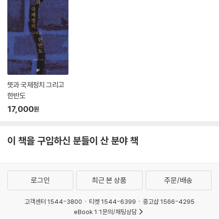
5·18은 오래된 현재이고, 전두환은 이제 과거가 돼 버렸다. 그의 손에 묻힌
광주의 피가 얼마인데 한 점 사죄나 반성도 없이 그는 무대의 뒤편으로 사
라져 버렸다. 5월 광주에 대한 ‘광주폭력’은 지금도 한도 끝도 없다. 2019
년에는 금배지 3인의 광주폭동이 국회에서 일어나더니, 올해엔 어느 대학
강의실에서 광주폭동이 나왔다. 교수라는 사람이 5·18을 ‘시민폭동’이라
며 전두환 무죄, 지만원 무죄를 강의한 것이다. 2차 폭력으로 광주는 41년
째 고통이다.
뜻과 국제정치 그리고
저자는 물었다. “전두환 전 대통령께서는 무엇 때문에 광주사태의 장군으
한반도
로 남아 계시나요? 이제 그만 광주사태를 놓아 주셔야 광주가, 나라가 더
17,000
원
는 불편해지지 않을 겁니다. 역사가 고난을 받고 있어 드리는 말씀입니다.”
그러나 당사자인 ‘전두환 장군’은 이제 이 세상에 없다. 진실을 밝히는 한
이 책을 구입하신 분들이 산 분야 책
마디 말, 한 마디 사과도 없이 그는 떠났다.
이 책이 기존 ‘5·18’ 관련 책과 다른 점
로그인
최근 본 상품
주문/배송
이 책은 ‘5·18’의 전체 과정을 기록하거나, 광주시민의 항쟁을 그린 기존의
출판물과는 다르다. 광주시민의 항쟁을 짓밟은 ‘전두환 장군’의 반란내란,
고객센터 1544-3800
티켓 1544-6399
중고샵 1566-4295
즉 군사폭동에 초점이 맞추어져 있다. 해 놓고 하지 않았다고 오리발을 내
eBook 1:1문의/채팅상담