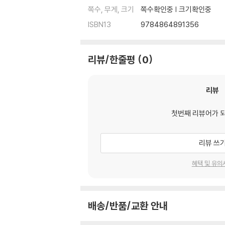
쪽수, 무게, 크기
쪽수확인중 | 크기확인중
ISBN13
9784864891356
리뷰/한줄평
0
리뷰
첫번째 리뷰어가 
리뷰 쓰
혜택 및 유의
배송/반품/교환 안내