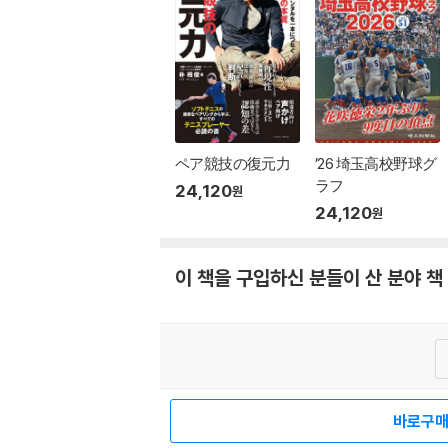
ペア競技の復元力
’26 埼玉高校野球グ
ラフ
24,120
원
24,120
원
이 책을 구입하신 분들이 산 분야 책
고객센
바로구