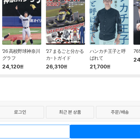
’26 高校野球神奈川
’27 まるごと分かる
ハンカチ王子と呼
7
グラフ
カ-トガイド
ばれて
24
24,120
26,310
21,700
원
원
원
로그인
최근 본 상품
주문/배송
터 1544-3800
티켓 1544-6399
중고샵 1566-4295
eBook 1:1문의/채팅
매
예스이십사(주) 사업자 정보