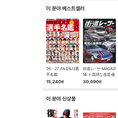
이 분야 베스트셀러
’26－27 J1&J2&J3選
街道レ-サ-MAGAZI
手名鑑
NE ド直球な改造魂
15,240
30,690
원
원
이 분야 신상품