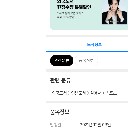
도서정보
관련분류
품목정보
관련 분류
외국도서
일본도서
실용서
스포츠
품목정보
발행일
2021년 12월 08일