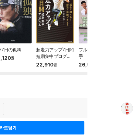
657日の孤獨
超走力アップ7日間
フルコンタクト空
短期集中プログラ
手
,120
원
ム
22,910
26,530
원
원
상담
카트담기