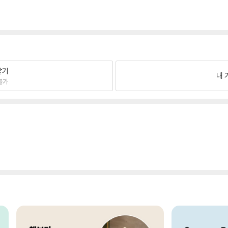
팔기
내 
불가