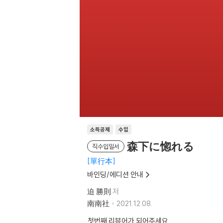
소득공제
수입
森下に惚れる
직수입일서
單行本
바인딩/에디션 안내
迫 勝則
저
南南社
2021.12.08.
첫번째 리뷰어가 되어주세요