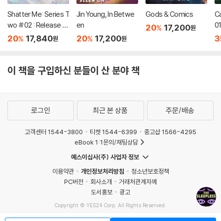
Shatter Me: Series T
Jin Young, In Betwe
Gods & Comics
C
wo #02 : Release M
en
01
20
17,200
%
원
e
20
17,840
20
17,200
3
%
%
원
원
이 책을 구입하신 분들이 산 분야 책
로그인
최근 본 상품
주문/배송
고객센터 1544-3800
티켓 1544-6399
중고샵 1566-4295
eBook 1:1문의/채팅상담
예스이십사(주) 사업자 정보
이용약관
개인정보처리방침
청소년보호정책
PC버전
회사소개
거래처관계자께
도서홍보
광고
Copyright © YES24 Corp. All Rights Reserved.
MATOM15