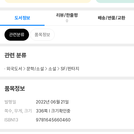
리뷰/한줄평
도서정보
배송/반품/교환
0
관련분류
품목정보
관련 분류
외국도서
문학/소설
소설
SF/판타지
품목정보
발행일
2022년 06월 21일
쪽수, 무게, 크기
336쪽 | 크기확인중
ISBN13
9781645660460