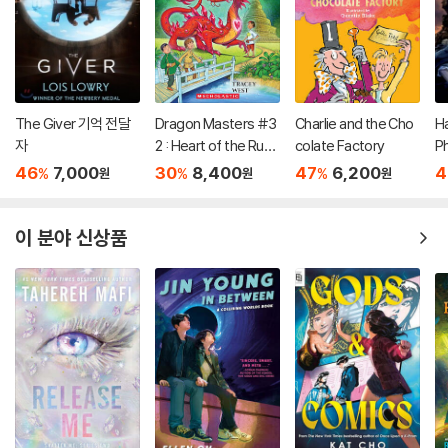
The Giver 기억 전달
Dragon Masters #3
Charlie and the Cho
Ha
자
2 : Heart of the Ruby
colate Factory
P
Dragon (A Branches
(
46
7,000
30
8,400
47
6,200
4
%
%
%
원
원
원
Book)
이 분야 신상품