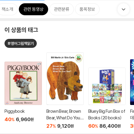
책소개
관련 동영상
관련분류
품목정보
이 상품의 태그
#영어그림책읽기
Piggybook
Brown Bear, Brown
Bluey Big Fun Box of
Fi
Bear, What Do You S
Books (20 books)
데
40
6,960
%
원
ee?
27
9,120
60
86,400
3
%
%
원
원