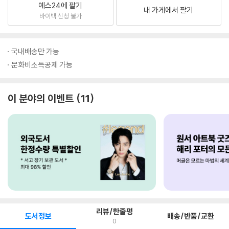
예스24에 팔기
내 가게에서 팔기
바이백 신청 불가
국내배송만 가능
문화비소득공제 가능
이 분야의 이벤트
11
리뷰/한줄평
도서정보
배송/반품/교환
0