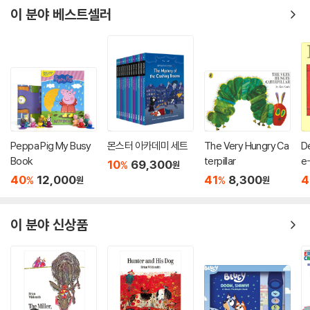
이 분야 베스트셀러
Peppa Pig My Busy
몬스터 아카데미 세트
The Very Hungry Ca
De
Book
terpillar
e
10
69,300
%
원
40
12,000
41
8,300
4
%
%
원
원
이 분야 신상품