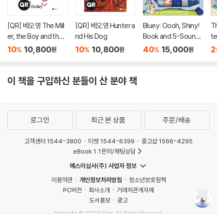
[QR] 베오영 The Mill
[QR] 베오영 Hunter a
Bluey: Oooh, Shiny!
T
er, the Boy and the
nd His Dog
Book and 5-Sound
te
Donkey
Flashlight Set [With
ar
10
10,800
10
10,800
40
15,000
2
%
%
%
원
원
원
Battery]
이 책을 구입하신 분들이 산 분야 책
로그인
최근 본 상품
주문/배송
고객센터 1544-3800
티켓 1544-6399
중고샵 1566-4295
eBook 1:1문의/채팅상담
예스이십사(주) 사업자 정보
이용약관
개인정보처리방침
청소년보호정책
PC버전
회사소개
거래처관계자께
도서홍보
광고
Copyright © YES24 Corp. All Rights Reserved.