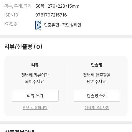
쪽수, 무게, 크기
56쪽 | 279*228*15mm
ISBN13
9781797215716
KC인증
인증유형 : 적합성확인
리뷰/한줄평
0
리뷰
한줄평
첫번째 리뷰어가
첫번째 한줄평을
되어주세요.
남겨주세요.
리뷰 쓰기
한줄평 쓰기
혜택 및 유의사항
혜택 및 유의사항