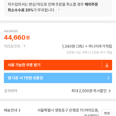
직수입외서는 변심/착오로 인해 주문을 취소할 경우
해외주문
취소수수료 20%
가 부과됩니다.
44,660
원
44,660
YES포인트
1,340원 (3%)
마니아추가적립
5만원 이상 구매 시 2천원 추가 적립
사용 가능한 쿠폰 받기
앱 다운 시 1천원 상품권
결제혜택
최대 2,000원 즉시할인
배송안내
서울특별시 영등포구 은행로 11(여의도동,
변경
일신빌딩)