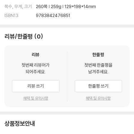
쪽수, 무게, 크기
260쪽 | 259g | 129*198*14mm
ISBN13
9783842476851
리뷰/한줄평
0
리뷰
한줄평
첫번째 리뷰어가
첫번째 한줄평을
되어주세요.
남겨주세요.
리뷰 쓰기
한줄평 쓰기
혜택 및 유의사항
혜택 및 유의사항
상품정보안내