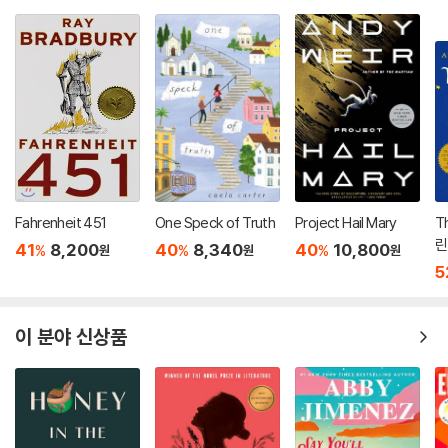
Fahrenheit 451
One Speck of Truth
Project Hail Mary
Th
린
41
8,200
40
8,340
40
10,800
%
%
%
원
원
원
5
이 분야 신상품