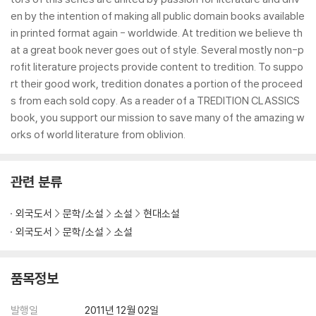
en by the intention of making all public domain books available
in printed format again - worldwide. At tredition we believe th
at a great book never goes out of style. Several mostly non-p
rofit literature projects provide content to tredition. To suppo
rt their good work, tredition donates a portion of the proceed
s from each sold copy. As a reader of a TREDITION CLASSICS
book, you support our mission to save many of the amazing w
orks of world literature from oblivion.
관련 분류
외국도서
문학/소설
소설
현대소설
외국도서
문학/소설
소설
품목정보
발행일
2011년 12월 02일