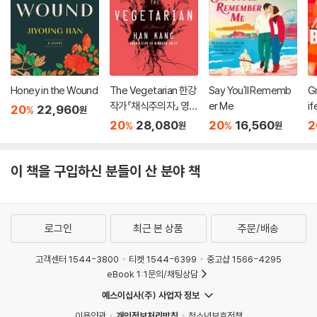
Honey in the Wound
The Vegetarian 한강
Say You'll Rememb
Gr
작가『채식주의자』 영문
er Me
if
20
22,960
%
원
판 (미국판)
20
28,080
20
16,560
2
%
%
원
원
이 책을 구입하신 분들이 산 분야 책
로그인
최근 본 상품
주문/배송
고객센터 1544-3800
티켓 1544-6399
중고샵 1566-4295
eBook 1:1문의/채팅상담
예스이십사(주) 사업자 정보
이용약관
개인정보처리방침
청소년보호정책