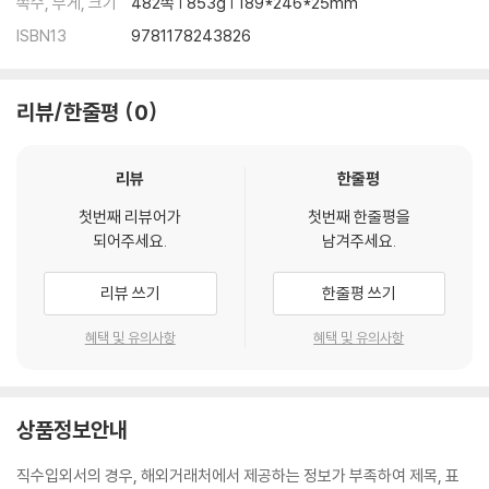
쪽수, 무게, 크기
482쪽 | 853g | 189*246*25mm
ISBN13
9781178243826
리뷰/한줄평
0
리뷰
한줄평
첫번째 리뷰어가
첫번째 한줄평을
되어주세요.
남겨주세요.
리뷰 쓰기
한줄평 쓰기
혜택 및 유의사항
혜택 및 유의사항
상품정보안내
직수입외서의 경우, 해외거래처에서 제공하는 정보가 부족하여 제목, 표