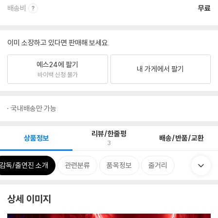
배송비
무료
이미 소장하고 있다면 판매해 보세요.
예스24에 팔기
내 가게에서 팔기
바이백 신청 불가
국내배송만 가능
리뷰/한줄평
상품정보
배송/반품/교환
3
감독/출연진 소개
관련분류
품목정보
줄거리
상세 이미지