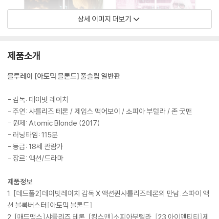
상세 이미지 더보기
제품소개
블루레이 [아토믹 블론드] 풀슬립 일반판
- 감독: 데이빗 레이치
- 주연: 샤를리즈 테론 / 제임스 맥어보이 / 소피아 부텔라 / 존 굿맨
- 원제: Atomic Blonde (2017)
- 러닝타임: 115분
- 등급: 18세 관람가
- 장르: 액션/드라마
제품정보
1. [데드풀2]데이빗레이치 감독 X 액션퀸샤를리즈테론의 만남. 스파이 액
션 블록버스터[아토믹 블론드]
2. [매드맥스]샤를리즈 테론, [킹스맨]소피아부텔라, [23 아이덴티티]제