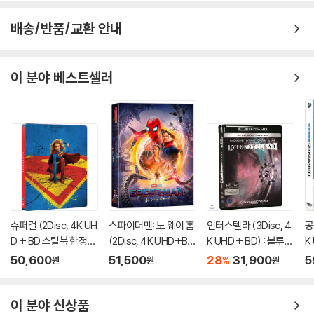
배송/반품/교환 안내
이 분야 베스트셀러
슈퍼걸 (2Disc, 4K UH
스파이더맨: 노 웨이 홈
인터스텔라 (3Disc, 4
공
D + BD 스틸북 한정
(2Disc, 4K UHD+BD
K UHD + BD) : 블루레
K
판) (펀치) : 블루레이
렌티큘러 풀슬립 B1 스
이
풀
50,600
51,500
28
31,900
5
%
원
원
원
틸북 넘버링 한정판) :
A
블루레이
이 분야 신상품