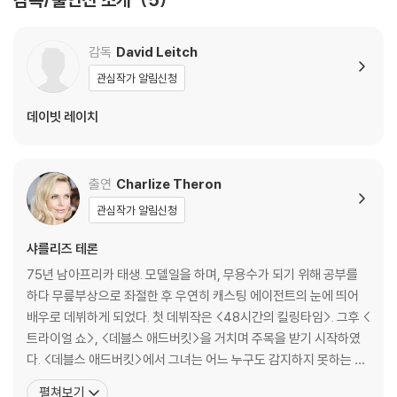
2) 스틸북 케이스 제작 과정에서 기포 혹은 경미한 인쇄 오류가 발생할 수
있습니다.
3) 렌티큘러 스틸북의 경우, 보호필름이 붙어 판매되기도 합니다. 보호필
감독
David Leitch
름 손상에 의한 교환/반품은 불가합니다.
관심작가 알림신청
4) 본품 보호를 위해 노란색의 카톤 박스로 재포장한 경우, 카톤박스 손상
에 의한 교환/반품은 불가합니다.
데이빗 레이치
5) 아웃케이스/구성품/포장 상태 불량에 의한 교환/반품 신청시 불량 확
인을 위해 개봉 시의 동영상을 요청할 수 있으며, 동영상이 없는 경우 교
환/반품이 제한될 수 있습니다.
출연
Charlize Theron
관심작가 알림신청
※ 디스크 재생 불량
1) 기기 문제로 인해 발생하는 재생 불량 현상에 대해서는 반품/교환이 불
샤를리즈 테론
가하니 최신 소프트웨어로 업데이트된 DVD/BD 전용 기기에서 재생하실
75년 남아프리카 태생. 모델일을 하며, 무용수가 되기 위해 공부를
것을 권유해 드립니다.
하다 무릎부상으로 좌절한 후 우연히 캐스팅 에이전트의 눈에 띄어
2) 정전기와 먼지로 인해 재생이 원활하지 않은 경우가 있습니다. 디스크
배우로 데뷔하게 되었다. 첫 데뷔작은 <48시간의 킬링타임>. 그후 <
를 마른 천으로 닦으시거나, DVD 클리너 등 전용 제품을 이용하면 대부분
트라이얼 쇼>, <데블스 애드버킷>을 거치며 주목을 받기 시작하였
해결됩니다.
다. <데블스 애드버킷>에서 그녀는 어느 누구도 감지하지 못하는 악
3) 일부 PC 연결형 ODD의 경우 호환 상의 문제로 정상적인 디스크도 재
마의 존재를 혼자서 감지하며 스스로 부서져 가던 투명한 영혼으로
생이 불가능한 경우가 있습니다. 독립형 전용 플레이어 사용을 권장드리
펼쳐보기