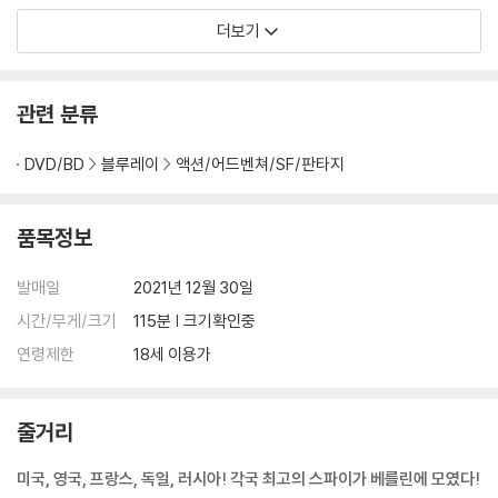
더보기
관련 분류
DVD/BD
블루레이
액션/어드벤쳐/SF/판타지
품목정보
발매일
2021년 12월 30일
시간/무게/크기
115분 | 크기확인중
연령제한
18세 이용가
줄거리
미국, 영국, 프랑스, 독일, 러시아! 각국 최고의 스파이가 베를린에 모였다!