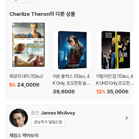
다가왔었다. 그런 그녀가 스타덤에 오른 영화는 라세 할스트롬 감독
며, ODD 사용으로 인한 재생 불량의 경우 교환 시에도 동일한 오류가 발
의 <사이더 하우스>. 이 영화에서 그는 주인공 호머(토비 맥과이어
생할 수 있음을 알려드립니다.
Charlize Theron
의 다른 상품
분)의 사랑과 성을 눈뜨게 한 여자, 한 남자를 사랑
※ 디스크 외관 불량
디스크에 미세한 잔 흠집이 남아있거나 인쇄 면이 깨끗하지 않은 경우가
있으며, 상품의 불량이 아닙니다. 단, 재생에 이상이 있는 경우에는 불량으
로 인한 반품/교환이 가능합니다.
※ 교환/반품 안내
1) 불량으로 인한 교환/반품 요청 시에는 불량 확인을 위해 개봉 시의 동영
욕망의 대지 (1Disc)
이온 플럭스 (1Disc, 4
이탈리안 잡 (1Disc, 4
상을 요청할 수 있으며, 동영상이 없는 경우 교환/반품이 제한될 수 있습니
K Only, 초도한정 슬립
K UHD Only 초도한정
5
24,000
%
다.
원
케이스) : 블루레이
슬립케이스) : 블루레
39,600
12
35,000
%
원
원
관련 사진과 동영상 및 재생 기기 모델명을 첨부하여 첨부하여 고객센터에
이
문의 바랍니다.
2) 사양 오인지, 오 구매, 변심 사유로의 반품은 제품 개봉 전에만 운임비
출연
James McAvoy
부담 후 처리 가능합니다.
3) 스틸북 한정판, 초회 한정판의 경우 제작 수량이 한정되어 있고, 택배
관심작가 알림신청
이동 과정에서의 손상이 발생하면, 재 판매가 어려우므로 신중한 구매 선
제임스 맥어보이
택을 부탁드립니다.