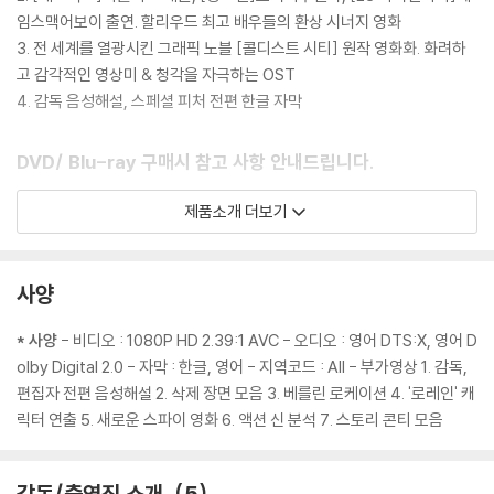
임스맥어보이 출연. 할리우드 최고 배우들의 환상 시너지 영화
3. 전 세계를 열광시킨 그래픽 노블 [콜디스트 시티] 원작 영화화. 화려하
고 감각적인 영상미 & 청각을 자극하는 OST
4. 감독 음성해설, 스페셜 피처 전편 한글 자막
DVD/ Blu-ray 구매시 참고 사항 안내드립니다.
※ 4K블루레이, 3D 블루레이 재생 관련 안내
제품소개 더보기
1) 4K UHD 디스크는 대용량의 데이터 전송이 필요하므로 4K전용 플레
이어를 사용하셔야 합니다. 더불어 플레이어 소프트웨어 최신 버전의 업데
이트, 대용량 케이블 사용이 필수입니다.
사양
2) 3D 블루레이는 전용 플레이어와 3D 지원 TV를 통해서만 재생 가능합
니다.
* 사양
- 비디오 : 1080P HD 2.39:1 AVC - 오디오 : 영어 DTS:X, 영어 D
olby Digital 2.0 - 자막 : 한글, 영어 - 지역코드 : All - 부가영상 1. 감독,
※ 아웃케이스/구성품/포장 상태
편집자 전편 음성해설 2. 삭제 장면 모음 3. 베를린 로케이션 4. '로레인' 캐
1) 제작/배송 과정에서 경미한 아웃케이스 주름, 모서리 눌림 및 갈라짐이
릭터 연출 5. 새로운 스파이 영화 6. 액션 신 분석 7. 스토리 콘티 모음
발생할 수 있습니다. 반품을 원하실 경우 미개봉 상태로 문의 부탁드립니
다.
감독/출연진 소개
5