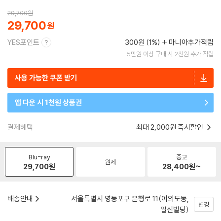
29,700
원
29,700
YES포인트
300원 (1%)
마니아추가적립
5만원 이상 구매 시 2천원 추가 적립
사용 가능한 쿠폰 받기
앱 다운 시 1천원 상품권
결제혜택
최대 2,000원 즉시할인
Blu-ray
중고
원제
29,700
원
28,400
원~
배송안내
서울특별시 영등포구 은행로 11(여의도동,
변경
일신빌딩)