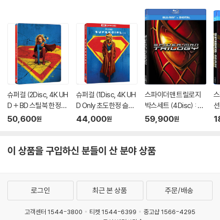
슈퍼걸 (2Disc, 4K UH
슈퍼걸 (1Disc, 4K UH
스파이더맨 트릴로지
스
D + BD 스틸북 한정
D Only 초도한정 슬립
박스세트 (4Disc) : 블
션
판) (펀치) : 블루레이
케이스) : 블루레이
루레이
블
50,600
44,000
59,900
1
원
원
원
이 상품을 구입하신 분들이 산 분야 상품
로그인
최근 본 상품
주문/배송
고객센터 1544-3800
티켓 1544-6399
중고샵 1566-4295