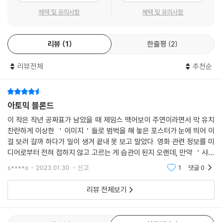
혜택 및 유의사항
혜택 및 유의사항
리뷰
1
한줄평
2
리뷰전체
추천순
아토믹 블론드
이 작은 작년 공짜표가 남았을 때 제임스 맥어보이 주연이라면서 막 유치
찬란하게 이상한 ＇이미지＇들로 범벅을 해 놓은 포스터가 눈에 띄어 이
걸 보러 갈까 하다가 일이 생겨 끝내 못 보고 말았다. 영화 관련 정보를 미
디어로부터 전혀 접하지 않고 고르는 게 습관이 된지 오랜데, 만약 ＇샤를
리즈 테론＇, ＇첩보물＇, ＇동독＇ 이 세 가지 코드만 바로 알 수 있었어
s****o
2023.01.30.
신고
1
댓글
0
도
리뷰 전체보기