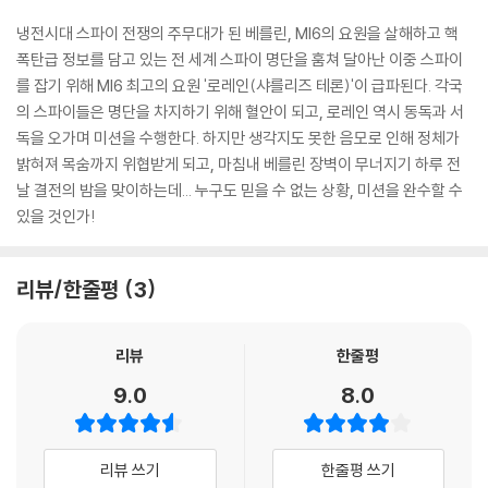
냉전시대 스파이 전쟁의 주무대가 된 베를린, MI6의 요원을 살해하고 핵
폭탄급 정보를 담고 있는 전 세계 스파이 명단을 훔쳐 달아난 이중 스파이
를 잡기 위해 MI6 최고의 요원 '로레인(샤를리즈 테론)'이 급파된다. 각국
의 스파이들은 명단을 차지하기 위해 혈안이 되고, 로레인 역시 동독과 서
독을 오가며 미션을 수행한다. 하지만 생각지도 못한 음모로 인해 정체가
밝혀져 목숨까지 위협받게 되고, 마침내 베를린 장벽이 무너지기 하루 전
날 결전의 밤을 맞이하는데... 누구도 믿을 수 없는 상황, 미션을 완수할 수
있을 것인가!
리뷰/한줄평
3
리뷰
한줄평
9.0
8.0
리뷰 쓰기
한줄평 쓰기