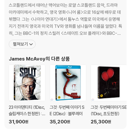
스코틀랜드에서 태어난 맥어보이는 로얄 스코틀랜드 음악, 드라마
4) 한정판 상품의 변심, 오구매로 인한 반품은 회송된 상품의 상태 확인 후
아카데미에서 수학하고, 영국 영화<니어 룸>으로 16살에 배우로 데
진행이 가능합니다. 택배 이동 중 파손이 발생하지 않도록 완충 포장을 부
뷔했다. 그는 <나이아 연대기>에서 툼누스 역할로 미국에서 유명해
탁드립니다.
지기 전까지 영국과 미국의 TV와 영화를 넘나들며 이름을 알렸다. 특
히, 그는 BBC-1의 정치 스릴러 <스테이트 오브 플레이>와 BBC-2
의 <얼리 도어스>에서의 연기로 찬사를 받았으며, <인사이드 아임
펼쳐보기
댄싱>에서는 근육질이지만 영양실조 희생자가 된 로리 오시아 역으
로 그 연기력을 인정받기도 했다. 그의 이름을 알린 <나니아 연대기:
James McAvoy
의 다른 상품
사자, 마녀 그리고 옷장>로 2006년 엠파이어 영
23 아이덴티티 (1Disc,
그것: 두번째 이야기 S
그것: 두번째이야기 SE
슬립케이스 한정판) :
E (2Disc) : 블루레이
(1Disc, 초도한정)
블루레이
31,900
35,200
25,300
원
원
원