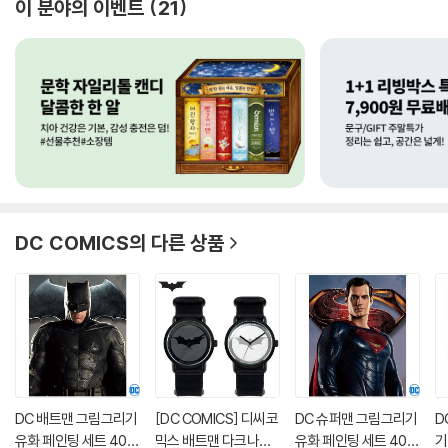
이 분야의 이벤트
21
DC COMICS
의 다른 상품
DC 배트맨 그림그리기
[DC COMICS] 디씨코
DC 슈퍼맨 그림그리기
D
유화 페인팅 세트 40X
믹스 배트맨 다크나이
유화 페인팅 세트 40X
기