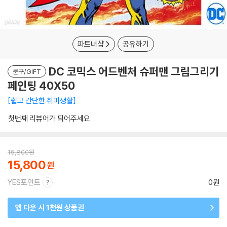
파트너샵
공유하기
DC 코믹스 어드벤처 슈퍼맨 그림그리기
문구/GIFT
페인팅 40X50
쉽고 간단한 취미생활
첫번째 리뷰어가 되어주세요
15,800
원
15,800
YES포인트
0원
앱 다운 시 1천원 상품권