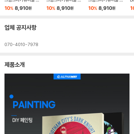
리얼 25X25
25X25
스민 25X25
장
10
8,910
10
8,910
10
8,910
1
%
%
%
원
원
원
업체 공지사항
070-4010-7978
제품소개