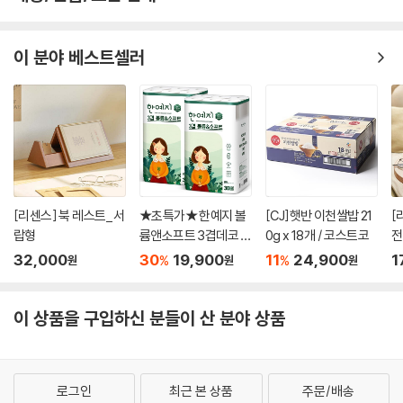
이 분야 베스트셀러
[리센스] 북 레스트_서
★초특가★ 한예지 볼
[CJ]햇반 이천쌀밥 21
[
랍형
륨앤소프트 3겹데코 천
0g x 18개 / 코스트코
전
연펄프 화장지 30롤 ×
32,000
30
19,900
11
24,900
1
%
%
원
원
원
2팩
이 상품을 구입하신 분들이 산 분야 상품
로그인
최근 본 상품
주문/배송