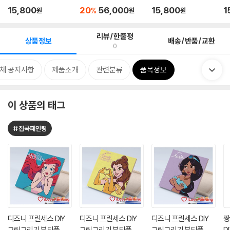
50
트 BT15...
50
0
15,800
20
56,000
15,800
1
%
원
원
원
리뷰/한줄평
상품정보
배송/반품/교환
0
체 공지사항
제품소개
관련분류
품목정보
이 상품의 태그
#집콕페인팅
디즈니 프린세스 DIY
디즈니 프린세스 DIY
디즈니 프린세스 DIY
짱
그림그리기 뷰티풀 에
그림그리기 뷰티풀 벨
그림그리기 뷰티풀 쟈
D