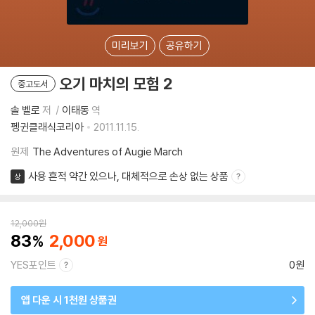
미리보기
공유하기
오기 마치의 모험 2
중고도서
솔 벨로
저
이태동
역
펭귄클래식코리아
2011.11.15.
원제
The Adventures of Augie March
사용 흔적 약간 있으나, 대체적으로 손상 없는 상품
상
12,000
원
83
2,000
YES포인트
0원
앱 다운 시 1천원 상품권