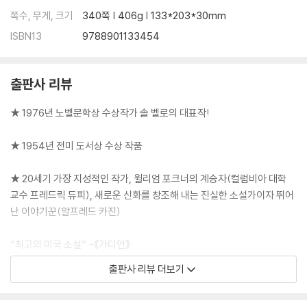
쪽수, 무게, 크기
340쪽 | 406g | 133*203*30mm
ISBN13
9788901133454
출판사 리뷰
★ 1976년 노벨문학상 수상작가 솔 벨로의 대표작!
★ 1954년 전미 도서상 수상 작품
★ 20세기 가장 지성적인 작가, 윌리엄 포크너의 계승자(컬럼비아 대학
교수 프레드릭 듀피), 새로운 신화를 창조해 내는 진실한 소설가이자 뛰어
난 이야기꾼(알프레드 카진)
“최고의 미국 소설” -《가디언》
“유쾌하다. 통쾌하다. 유머 가득한 솔 벨로의 대표작이다.” -《옵저버》
출판사 리뷰 더보기
“드물게 보는 중요한 작품, 그 오락성을 높이 평가한다. - 킹슬리 에이미즈
“수년래를 통틀어 미국 소설 중 가장 새로운 형식” - J. B. 프리스틀리