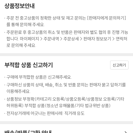
상품정보안내
세 번의 전미 도서상 수상자이자 노벨문학상 수상 작가 솔 벨로의 대표작
출간
주문 전 중고상품의 정확한 상태 및 재고 문의는 [판매자에게 문의하기]
를 통해 문의해 주세요.
20세기 가장 지성적인 작가 솔 벨로의 대표작 세 종이 펭귄클래식 코리아
주문완료 후 중고상품의 취소 및 반품은 판매자와 별도 협의 후 진행 가능
에서 출간되었다. 「오기 마치의 모험」, 「비의 왕 헨더슨」, 「허조그」가 바로
합니다. 마이페이지 > 주문내역 > 주문상세 > 판매자 정보보기 > 연락처
그것인데, 이들 작품은 순서대로 솔 벨로의 세 번째, 네 번째, 다섯 번째 장
로 문의해 주세요.
편소설이다. 윌리엄 포크너의 계승자이고(프레드릭 듀피), 새로운 신화를
창조해 내는 진실한 소설가이자 뛰어난 이야기꾼(알프레드 카진)이라고
부적합 상품 신고하기
칭해지는 솔 벨로는, 그가 없이는 현대 미국문학을 논할 수 없다고 여겨질
신고하기
정도로 중요한 작가다. 러시아 유대인으로서 미국에서 살면서 소외되고 가
구매에 부적합한 상품은 신고해주세요.
난한 환경에서 자랐음에도 그의 문학은 특유의 입담과 재치, 쥬다이즘에서
구매하신 상품의 상태, 배송, 취소 및 반품 문의는 판매자 묻고 답하기를
연유된 긍정적인 인생관으로 웃음과 유머, 희망이 가득하다. 방대한 독서
이용해주세요.
량에서 비롯된 해박함과 글쓰기에 대한 무서운 집념은 세 차례나 영예로운
상품정보 부정확(카테고리 오등록/상품오등록/상품정보 오등록/기타
전미 도서상을 거머쥐고 노벨문학상을 수상하는 바탕이 된다. 자서전적 사
허위등록) 부적합 상품(청소년 유해물품/기타 법규위반 상품)
실이 녹아들어 자칫 개인의 일기가 될 소지가 있는 그의 소설들은 소재가
전자상거래에 어긋나는 판매사례: 직거래 유도
주제가 되는 우를 범하지 않고 어느 시기, 어느 곳에서 읽어도 공감을 얻어
내는 보편성을 획득한다. 바로 그것이 솔 벨로의 작품을 현대의 고전이라
고 칭하는 이유일 것이다. 늦었지만 이런 작가의 대표작 세 편을 한꺼번에
배송/반품/교환 안내