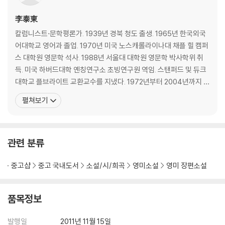
李泰東
칼럼니스트·문학평론가. 1939년 경북 청도 출생. 1965년 한국외국
어대학교 영어과 졸업. 1970년 미국 노스캐롤라이나대 채플 힐 캠퍼
스 대학원 영문학 석사. 1988년 서울대 대학원 영문학 박사학위 취
득. 미국 하버드대학 옌칭연구소 초빙연구원 역임. 스탠퍼드 및 듀크
대학교 플브라이트 교환교수를 지냈다. 1972년부터 2004년까지 서
강대학교 영문과 교수 및 문과대학장을 지냈으며, 현재 서강대 명예
펼쳐보기
교수로 있다. 1976년 『문학사상』에 평론 등단, 서울시문화상 문학부
문, 김환태평론상, 조연현문학상, 이종구수필문학상 등을 수상했다.
평론집 『부조리와 인간의식』, 『한국문
관련 분류
중고샵
중고 국내도서
소설/시/희곡
영미소설
영미 장편소설
품목정보
발행일
2011년 11월 15일