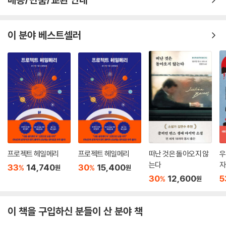
만날 수 있다니 펭귄클래식 코리아가 오랫동안 정성 들여 준비한 선물임이
분명하다.
이 분야 베스트셀러
“나는 보다 나은 운명을 개척할 거야.” 운명에 맞선 자아 탐구의 모험
1953년도에 발표하여 이듬해 전미 도서상을 거머쥔 「오기 마치의 모험」은
솔 벨로의 출세작이자 영원한 대표작이다. 솔 벨로 스스로도 “이것이 세 번
째 소설, 앞의 두 권은 버린 것이다. 내게는 애착이 가는 작품”이라고 말할
정도로 이 작품에 대한 애정과 작업량은 상당했다. 주인공 오기 마치의 인
생 체험을 통해 인간 사회의 삶이 살아갈 만한 가치가 있는지 확인시켜 주
는 새로운 인생관을 제시하려는 포부로 시작한 이 작품은 두 가지 주제, 즉
인간은 인간 자신이 결코 만들지 않은 이 세상에 태어나 방황해야만 한다
는 것, 그리고 감옥과도 같이 우리 주위를 둘러싼 존재의 벽을 뚫고 완전한
프로젝트 헤일메리
프로젝트 헤일메리
떠난 것은 돌아오지 않
우
자유를 쟁취하려는 욕망 사이에 가로놓인 실존적 딜레마를 취급하고 있다.
는다
자
33
14,740
30
15,400
%
%
원
원
30
12,600
5
%
원
소설은 ‘음울한 도시’ 시카고에서 자칭 철학자 오기 마치의 어린 시절로 시
작된다. 오기는 가난한 집안의 사생아로 태어났다. 그의 가족은 항상 남에
이 책을 구입하신 분들이 산 분야 책
게 짓밟히는 어머니, 돈과 출세에 집착하는 형 사이먼, 지적장애아 동생 조
지, 그리고 하숙인임에도 그들 위에 군림하려는 로시 할머니로 이루어진