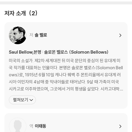
저자 소개
2
저
솔 벨로
Saul Bellow,본명 : 솔로몬 벨로스 (Solomon Bellows)
미국의 소설가. 제2차 세계대전 뒤 미국 문단의 중심이 된 유대계 미
국 작가를 대표하는 인물이다. 본명은 솔로몬 벨로스(Solomon Bell
ows)로, 1915년 6월 10일 캐나다 퀘벡 주 몬트리올에서 유대계 러
시아 이민자의 4남매 중 막내아들로 태어났다. 9살 때 가족이 미국
시카고로 이주하였으며, 그곳에서 거의 평생을 살았다. 시카고대학
교를 다녔고, 1937년에 노스웨스턴대학교를 졸업했다. 1962년부터
펼쳐보기
30년간 시카고대학교 교수로 재직했으며, 이외에도 미네소타·프린
스턴·뉴욕 대학교, 하버드대학, 시카고대학교 등 여러 곳에서 강의를
하면서 작품을 썼다. 몇몇 유명 대학교에
역
이태동