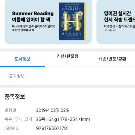
리뷰/한줄평
도서정보
배송/반품/교환
0
품목정보
품목정보
발행일
2019년 02월 02일
쪽수, 무게, 크기
26쪽 | 64g | 178*254*1mm
ISBN13
9781795671781