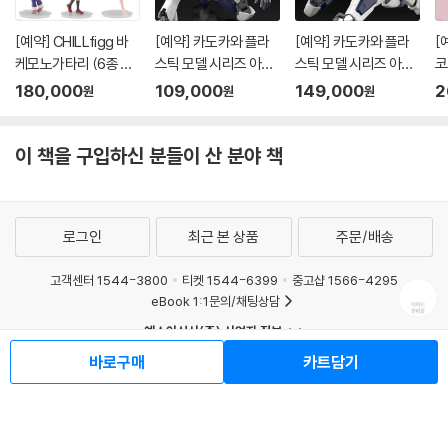
[예약] CHILLfigg 바
[예약] 카도카와 플라
[예약] 카도카와 플라
[
케모노가타리 (6종 세
스틱 모델 시리즈 아바
스틱 모델 시리즈 아바
코
트)
레스트 l 풀메탈패닉
레스트 스페셜 세트 l 풀
7
180,000
109,000
149,000
2
원
원
원
메탈패닉
이 책을 구입하신 분들이 산 분야 책
로그인
최근 본 상품
주문/배송
고객센터 1544-3800
티켓 1544-6399
중고샵 1566-4295
eBook 1:1문의/채팅상담
예스이십사(주) 사업자 정보
바로구매
카트담기
이용약관
개인정보처리방침
청소년보호정책
PC버전
회사소개
거래처관계자께
도서홍보
광고
Copyright © YES24 Corp. All Rights Reserved.
MATOM4