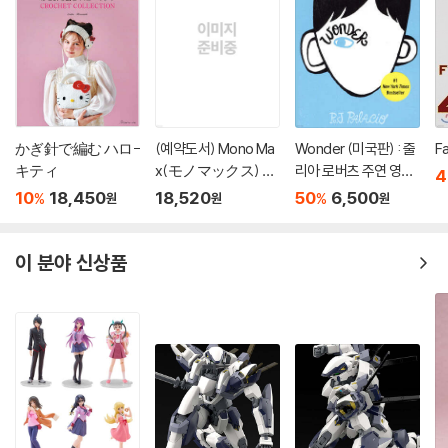
かぎ針で編む ハロ-
(예약도서) Mono Ma
Wonder (미국판) : 줄
F
キティ
x(モノマックス) 20
리아 로버츠 주연 영화
4
26年10月號
'원더' 원작 소설
10
18,450
18,520
50
6,500
%
%
원
원
원
이 분야 신상품