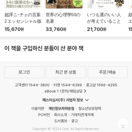
超譯ニ-チェの言葉
世界の心理學50の
いつも運のいい人
2 エッセンシャル版
名著
が考えていること
15,670
33,760
21,700
1
원
원
원
이 책을 구입하신 분들이 산 분야 책
로그인
최근 본 상품
주문/배송
고객센터 1544-3800
티켓 1544-6399
중고샵 1566-4295
eBook 1:1문의/채팅상담
예스이십사(주) 사업자 정보
이용약관
개인정보처리방침
청소년보호정책
PC버전
회사소개
거래처관계자께
도서홍보
광고
Copyright © YES24 Corp. All Rights Reserved.