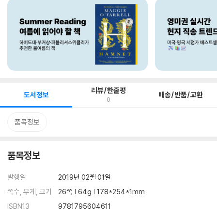
리뷰/한줄평
도서정보
배송/반품/교환
0
품목정보
품목정보
발행일
2019년 02월 01일
쪽수, 무게, 크기
26쪽 | 64g | 178*254*1mm
ISBN13
9781795604611