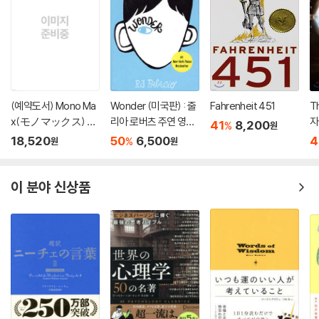
(예약도서) Mono Ma
Wonder (미국판) : 줄
Fahrenheit 451
T
x(モノマックス) 20
리아 로버츠 주연 영화
자
41
8,200
%
원
26年10月號
'원더' 원작 소설
18,520
50
6,500
4
%
원
원
이 분야 신상품