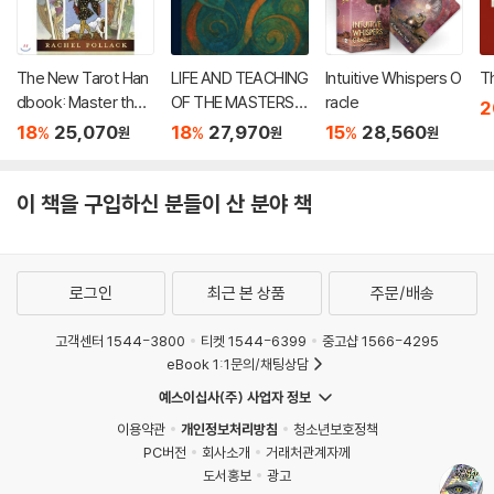
The New Tarot Han
LIFE AND TEACHING
Intuitive Whispers O
T
dbook: Master the
OF THE MASTERS O
racle
2
Meanings of the Car
F THE FAR EAST
18
25,070
18
27,970
15
28,560
%
%
%
원
원
원
ds
이 책을 구입하신 분들이 산 분야 책
로그인
최근 본 상품
주문/배송
고객센터 1544-3800
티켓 1544-6399
중고샵 1566-4295
eBook 1:1문의/채팅상담
예스이십사(주) 사업자 정보
이용약관
개인정보처리방침
청소년보호정책
PC버전
회사소개
거래처관계자께
도서홍보
광고