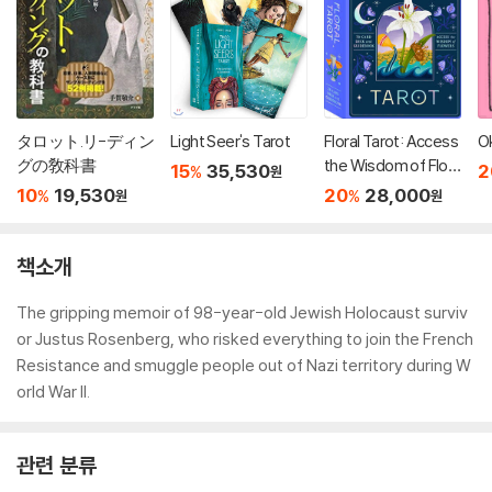
タロット.リ-ディン
Light Seer's Tarot
Floral Tarot: Access
O
グの敎科書
the Wisdom of Flow
15
35,530
2
%
원
ers
10
19,530
20
28,000
%
%
원
원
책소개
The gripping memoir of 98-year-old Jewish Holocaust surviv
or Justus Rosenberg, who risked everything to join the French
Resistance and smuggle people out of Nazi territory during W
orld War II.
관련 분류