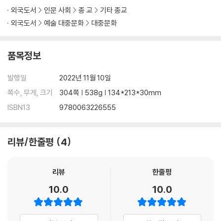
외국도서
인문 사회
종 교
기타 종교
외국도서
예술 대중문화
대중문화
품목정보
발행일
2022년 11월 10일
쪽수, 무게, 크기
304쪽 | 538g | 134*213*30mm
ISBN13
9780063226555
리뷰/한줄평
4
리뷰
한줄평
10.0
10.0