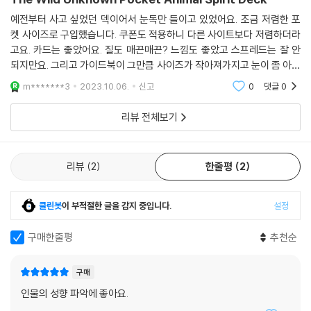
예전부터 사고 싶었던 덱이어서 눈독만 들이고 있었어요. 조금 저렴한 포
켓 사이즈로 구입했습니다. 쿠폰도 적용하니 다른 사이트보다 저렴하더라
고요. 카드는 좋았어요. 질도 매끈매끈? 느낌도 좋았고 스프레드는 잘 안
되지만요. 그리고 가이드북이 그만큼 사이즈가 작아져가지고 눈이 좀 아프
네요ㅋㅋㅋ 그래도 손에 들어오니 만족하고 볼 때마다 예뻐서 좋아요.
m*******3
2023.10.06.
신고
0
댓글
0
리뷰 전체보기
리뷰
2
한줄평
2
클린봇
이 부적절한 글을 감지 중입니다.
설정
구매한줄평
추천순
구매
인물의 성향 파악에 좋아요.