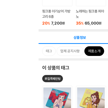
핑크퐁 아기상어 가방
노래하는 핑크퐁 피아
고리 6종
노
20
7,200
35
65,000
%
%
원
원
상품정보
태그
업체 공지사항
제품소개
이 상품의 태그
#집콕페인팅