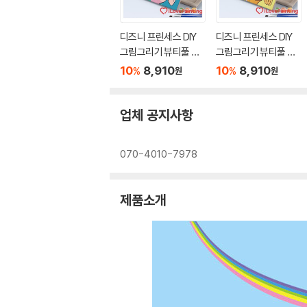
디즈니 프린세스 DIY
디즈니 프린세스 DIY
그림그리기 뷰티풀 에
그림그리기 뷰티풀 벨
리얼 25X25
25X25
10
8,910
10
8,910
%
%
원
원
업체 공지사항
070-4010-7978
제품소개