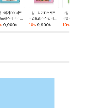
그리기 DIY 세트
그림그리기 DIY 세트
그림그리기 DIY 세트
해리포터
인프렌즈 라이더 프
라인프렌즈 스윗 레인
마넷 선플라워 시바프
DIY 페
 25X25
보우 25X25
렌즈 25X25
성 40X
9,900
10
9,900
10
9,900
10
1
%
%
%
%
원
원
원