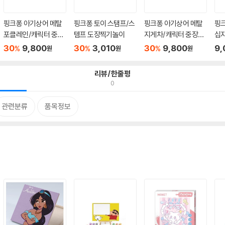
핑크퐁 아기상어 메탈
핑크퐁 토이 스탬프/스
핑크퐁 아기상어 메탈
핑
포클레인/캐릭터 중장
템프 도장찍기놀이
지게차/캐릭터 중장비
십
비 ...
자...
족 2
30
9,800
30
3,010
30
9,800
9,
%
%
%
원
원
원
리뷰/한줄평
0
관련분류
품목정보