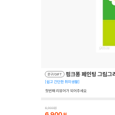
핑크퐁 페인팅 그림그리
문구/GIFT
쉽고 간단한 취미생활
첫번째 리뷰어가 되어주세요
6,900
원
6,900