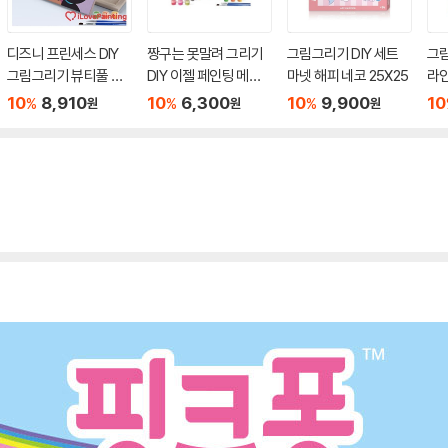
디즈니 프린세스 DIY
짱구는 못말려 그리기
그림그리기 DIY 세트
그림
그림그리기 뷰티풀 쟈
DIY 이젤 페인팅 메모
마넷 해피 네코 25X25
라
스민 25X25
장 10X15
렌즈
10
8,910
10
6,300
10
9,900
10
%
%
%
원
원
원