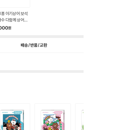
크퐁 아기상어 보석
자수 다함께 상어가
0...
000
원
배송/반품/교환