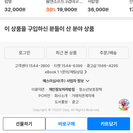
랍형
륨앤소프트 3겹데코 천
서랍형
전
연펄프 화장지 30롤 ×
32,000
30
19,900
36,000
1
%
원
원
원
2팩
이 상품을 구입하신 분들이 산 분야 상품
로그인
최근 본 상품
주문/배송
고객센터 1544-3800
티켓 1544-6399
중고샵 1566-4295
eBook 1:1문의/채팅상담
예스이십사(주) 사업자 정보
이용약관
개인정보처리방침
청소년보호정책
PC버전
회사소개
거래처관계자께
도서홍보
광고
Copyright © YES24 Corp. All Rights Reserved.
MATOM5
선물하기
바로구매
카트담기