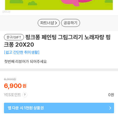
파트너샵
공유하기
핑크퐁 페인팅 그림그리기 노래자랑 핑
문구/GIFT
크퐁 20X20
쉽고 간단한 취미생활
첫번째 리뷰어가 되어주세요
6,900
원
6,900
YES포인트
0원
앱 다운 시 1천원 상품권