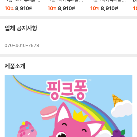
리얼 25X25
25X25
스민 25X25
장
10
8,910
10
8,910
10
8,910
1
%
%
%
원
원
원
업체 공지사항
070-4010-7978
제품소개