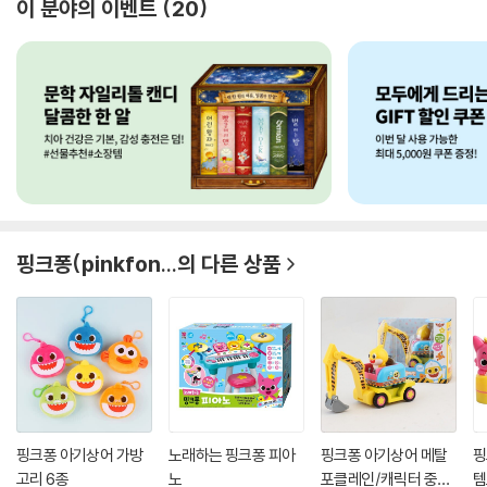
이 분야의 이벤트
20
핑크퐁(pinkfon...
의 다른 상품
핑크퐁 아기상어 가방
노래하는 핑크퐁 피아
핑크퐁 아기상어 메탈
핑
고리 6종
노
포클레인/캐릭터 중장
템