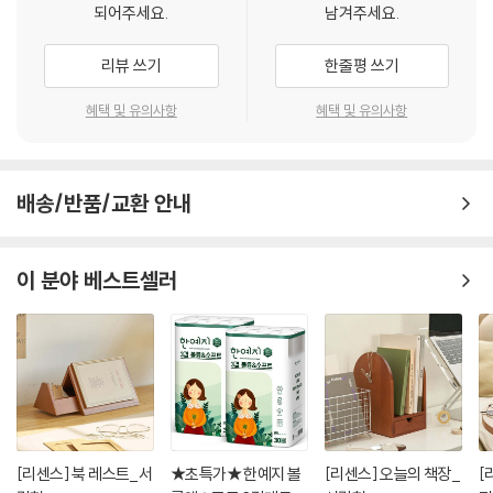
되어주세요.
남겨주세요.
리뷰 쓰기
한줄평 쓰기
혜택 및 유의사항
혜택 및 유의사항
배송/반품/교환 안내
이 분야 베스트셀러
[리센스] 북 레스트_서
★초특가★ 한예지 볼
[리센스] 오늘의 책장_
[