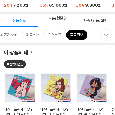
비 ...
20
7,200
35
65,000
30
9,800
3
%
%
%
원
원
원
리뷰/한줄평
상품정보
배송/반품/교환
0
체 공지사항
제품소개
관련분류
품목정보
이 상품의 태그
#집콕페인팅
디즈니 프린세스 DIY
디즈니 프린세스 DIY
디즈니 프린세스 DIY
짱
그림그리기 뷰티풀 에
그림그리기 뷰티풀 벨
그림그리기 뷰티풀 쟈
D