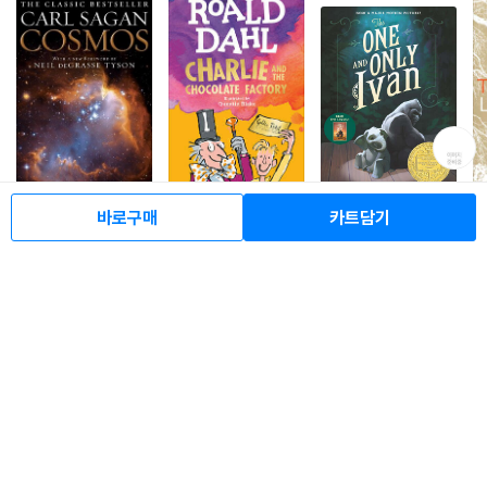
바로구매
카트담기
Cosmos
Charlie and the Cho
The One and Only Iv
Th
colate Factory
an : 2013 뉴베리 수상
베
46
15,900
%
원
작
47
6,200
47
8,100
4
%
%
원
원
이 분야 신상품