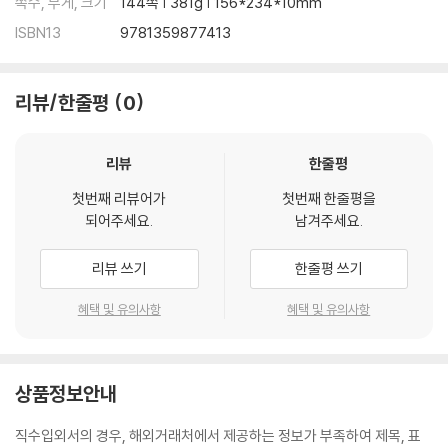
쪽수, 무게, 크기
144쪽 | 381g | 156*234*10mm
ISBN13
9781359877413
리뷰/한줄평
0
리뷰
한줄평
첫번째 리뷰어가
첫번째 한줄평을
되어주세요.
남겨주세요.
리뷰 쓰기
한줄평 쓰기
혜택 및 유의사항
혜택 및 유의사항
상품정보안내
직수입외서의 경우, 해외거래처에서 제공하는 정보가 부족하여 제목, 표